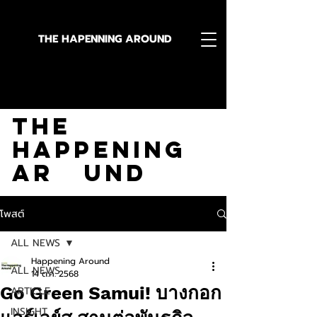
THE HAPENNING AROUND
Stay in the Know With
The
Happening
Ar und
โพสต์
ALL NEWS
Happening Around
ALL NEWS
14 ต.ค. 2568
Go Green Samui! บางกอก
ARTICLE
INSIGHT