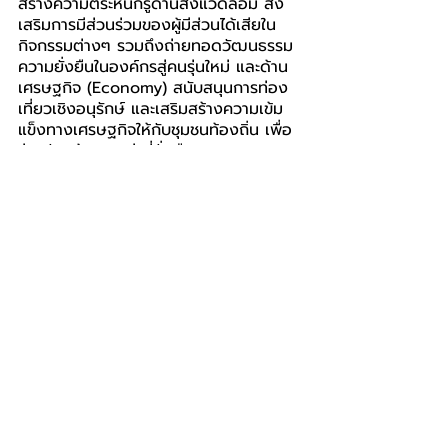
สร้างความตระหนักรู้ด้านสิ่งแวดล้อม ส่ง
เสริมการมีส่วนร่วมของผู้มีส่วนได้เสียใน
กิจกรรมต่างๆ รวมถึงถ่ายทอดวัฒนธรรม
ความยั่งยืนในองค์กรสู่คนรุ่นใหม่ และด้าน
เศรษฐกิจ (Economy) สนับสนุนการท่อง
เที่ยวเชิงอนุรักษ์ และเสริมสร้างความเข้ม
แข็งทางเศรษฐกิจให้กับชุมชนท้องถิ่น เพื่อ
ร่วมกันสร้างคุณค่าที่ยั่งยืน
นายพุฒิพงศ์ กล่าวทิ้งท้าย “ทีม Blue 
Volunteers คือพลังสำคัญที่ทำให้แนวคิด
ความยั่งยืนเกิดขึ้นเป็นรูปธรรม กิจกรรม
ของเรามุ่งสร้างคุณค่าให้กับสิ่งแวดล้อม 
สังคม ผู้มีส่วนได้เสีย รวมถึงชุมชนและ
พนักงานที่จะส่งต่อแรงบันดาลใจให้คนรุ่น
ใหม่สานต่อแนวทางความยั่งยืนต่อไปใน
อนาคต”
บางกอกแอร์เวย์ส
Bangkok Airways
IMPACT