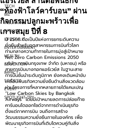
แอร์เวย์ส สานต่อพันธกิจ
TECH
“ท้องฟ้าโลว์คาร์บอน” ผ่าน
BIZ
กิจกรรมปลูกมะพร้าวเพื่อ
INSURANCE
เกาะสมุย ปีที่ 8
SPORT
ปี 2568 ถือเป็นปีแห่งการยกระดับความ
LIFESTYLE
ยั่งยืนสำหรับอุตสาหกรรมการบินทั่วโลก 
ENTERTAINMENT
ท่ามกลางความท้าทายในการมุ่งสู่เป้าหมาย 
HEALTH
Net Zero Carbon Emissions 2050 
บริษัท การบินกรุงเทพ จำกัด (มหาชน) หรือ
EDUCATION
สายการบินบางกอกแอร์เวย์ส ในฐานะสาย
IMPACT
การบินชั้นนำระดับภูมิภาค ยังคงเดินหน้าขับ
SOCIETY
เคลื่อนพันธกิจความยั่งยืนด้านสิ่งแวดล้อม 
ผ่านโครงการที่หลากหลายภายใต้แคมเปญ 
EVENT
“Low Carbon Skies by Bangkok 
SPOTLIGHT TRY
Airways” โดยมีเป้าหมายลดการปล่อยก๊าซ
คาร์บอนไดออกไซด์จากการดำเนินธุรกิจ 
ตั้งแต่ภาคการบิน จนถึงการสร้าง
วัฒนธรรมความยั่งยืนภายในองค์กร เพื่อ
พัฒนาธุรกิจการบินที่เติบโตควบคู่กับสิ่ง