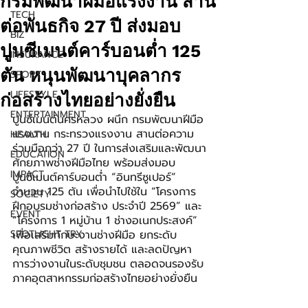
กรมพัฒนาฝีมือแรงงาน สาน
TECH
ต่อพันธกิจ 27 ปี ส่งมอบ
BIZ
ปูนซีเมนต์คาร์บอนต่ำ 125
INSURANCE
ตัน หนุนพัฒนาบุคลากร
SPORT
LIFESTYLE
ก่อสร้างไทยอย่างยั่งยืน
ENTERTAINMENT
ปูนซีเมนต์นครหลวง ผนึก กรมพัฒนาฝีมือ
แรงงาน กระทรวงแรงงาน สานต่อความ
HEALTH
ร่วมมือกว่า 27 ปี ในการส่งเสริมและพัฒนา
EDUCATION
ศักยภาพช่างฝีมือไทย พร้อมส่งมอบ
IMPACT
ปูนซีเมนต์คาร์บอนต่ำ “อินทรีซูเปอร์” 
จำนวน 125 ตัน เพื่อนำไปใช้ใน “โครงการ
SOCIETY
ฝึกอบรมช่างก่อสร้าง ประจำปี 2569” และ 
EVENT
“โครงการ 1 หมู่บ้าน 1 ช่างอเนกประสงค์” 
SPOTLIGHT TRY
เพื่อเสริมทักษะงานช่างฝีมือ ยกระดับ
คุณภาพชีวิต สร้างรายได้ และลดปัญหา
การว่างงานในระดับชุมชน ตลอดจนรองรับ
ภาคอุตสาหกรรมก่อสร้างไทยอย่างยั่งยืน