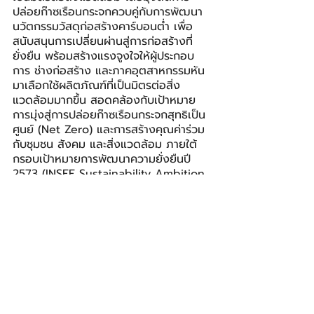
ปล่อยก๊าซเรือนกระจกควบคู่กับการพัฒนา
นวัตกรรมวัสดุก่อสร้างคาร์บอนต่ำ เพื่อ
สนับสนุนการเปลี่ยนผ่านสู่การก่อสร้างที่
ยั่งยืน พร้อมสร้างแรงจูงใจให้ผู้ประกอบ
การ ช่างก่อสร้าง และภาคอุตสาหกรรมหัน
มาเลือกใช้ผลิตภัณฑ์ที่เป็นมิตรต่อสิ่ง
แวดล้อมมากขึ้น สอดคล้องกับเป้าหมาย
การมุ่งสู่การปล่อยก๊าซเรือนกระจกสุทธิเป็น
ศูนย์ (Net Zero) และการสร้างคุณค่าร่วม
กับชุมชน สังคม และสิ่งแวดล้อม ภายใต้
กรอบเป้าหมายการพัฒนาความยั่งยืนปี 
2573 (INSEE Sustainability Ambition 
2030) เพื่อสร้างผลลัพธ์เชิงบวกที่เป็นรูป
ธรรมและยั่งยืนในระยะยาว
กระทรวงแรงงาน
ปูนซีเมนต์นครหลวง
Siam City Cement
กรมพัฒนาฝีมือแรงงาน
IMPACT