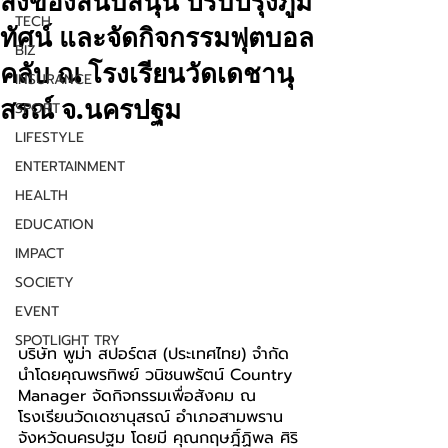
สิ่งของสนับสนุน ปรับปรุงภูมิ
TECH
ทัศน์ และจัดกิจกรรมฟุตบอล
BIZ
คลับ ณ โรงเรียนวัดเดชานุ
INSURANCE
สรณ์ จ.นครปฐม
SPORT
LIFESTYLE
ENTERTAINMENT
HEALTH
EDUCATION
IMPACT
SOCIETY
EVENT
SPOTLIGHT TRY
บริษัท พูม่า สปอร์ตส (ประเทศไทย) จำกัด 
นำโดยคุณพรทิพย์ วนิชนพรัตน์ Country 
Manager จัดกิจกรรมเพื่อสังคม ณ 
โรงเรียนวัดเดชานุสรณ์ อำเภอสามพราน 
จังหวัดนครปฐม โดยมี คุณกฤษฎิ์ฏิพล ศิริ