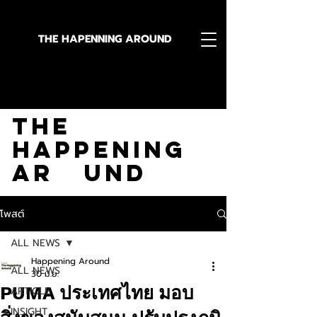
THE HAPENNING AROUND
Stay in the Know With
The
Happening
Ar und
โพสต์
ALL NEWS
Happening Around
ALL NEWS
30 มิ.ย.
PUMA ประเทศไทย มอบ
ARTICLE
INSIGHT