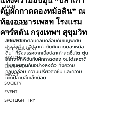
แห่งความอบอุ่น “ปลาเก๋า
TECH
ต้มผักกาดดองหม้อดิน” ณ
BIZ
ห้องอาหารเพลท โรงแรม
INSURANCE
คาร์ลตัน กรุงเทพฯ สุขุมวิท
SPORT
สัมผัสรสชาติอันกลมกล่อมกับเมนูพิเศษ
LIFESTYLE
ประจำเดือน “ปลาเก๋าต้มผักกาดดองหม้อ
ENTERTAINMENT
ดิน” ที่รังสรรค์จากเนื้อปลาเก๋าสดชิ้นโต ตุ๋น
HEALTH
อย่างพิถีพิถันกับผักกาดดอง จนได้รสชาติ
ที่ผสมผสานกันอย่างลงตัว ทั้งความ
EDUCATION
กลมกล่อม ความเปรี้ยวสดชื่น และความ
IMPACT
เผ็ดปลายลิ้นเล็กน้อย
SOCIETY
EVENT
SPOTLIGHT TRY