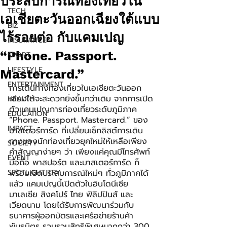
ประสบการณ์ท่องเที่ยวใน
TECH
เอเชียตะวันออกเฉียงใต้แบบ
BIZ
ไร้รอยต่อ กับแคมเปญ
INSURANCE
“Phone. Passport.
SPORT
LIFESTYLE
Mastercard.”
ENTERTAINMENT
การเดินทางท่องเที่ยวในเอเชียตะวันออก
เฉียงใต้จะสะดวกยิ่งขึ้นกว่าเดิม จากการเปิด
HEALTH
ตัวแคมเปญการท่องเที่ยวระดับภูมิภาค 
EDUCATION
“Phone. Passport. Mastercard.” ของ
IMPACT
มาสเตอร์การ์ด ที่เปลี่ยนเช็กลิสต์การเดิน
ทางของนักท่องเที่ยวยุคใหม่ให้เหลือเพียง
SOCIETY
คำสัญญาง่ายๆ ว่า เพียงแค่คุณมีโทรศัพท์
EVENT
มือถือ พาสปอร์ต และมาสเตอร์การ์ด ก็
SPOTLIGHT TRY
พร้อมเปิดประสบการณ์ใหม่ๆ ทั่วภูมิภาคได้
แล้ว แคมเปญนี้เปิดตัวในอินโดนีเซีย 
มาเลเซีย สิงคโปร์ ไทย ฟิลิปปินส์ และ
เวียดนาม โดยได้รับการพัฒนาร่วมกับ
ธนาคารผู้ออกบัตรและเครือข่ายร้านค้า
พันธมิตร รวบรวมสิทธิพิเศษมากกว่า 300 