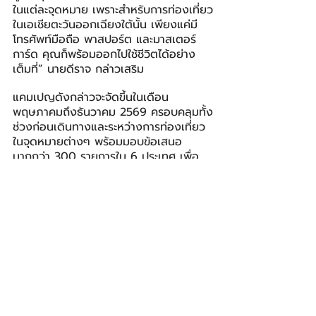
ในแต่ละจุดหมาย เพราะสำหรับการท่องเที่ยว
ในเอเชียตะวันออกเฉียงใต้นั้น เพียงแค่มี
โทรศัพท์มือถือ พาสปอร์ต และมาสเตอร์
การ์ด คุณก็พร้อมออกไปใช้ชีวิตได้อย่าง
เต็มที่” นายดีราจ กล่าวเสริม
แคมเปญดังกล่าวจะจัดขึ้นในเดือน
พฤษภาคมถึงธันวาคม 2569 ครอบคลุมทั้ง
ช่วงก่อนเดินทางและระหว่างการท่องเที่ยว
ในจุดหมายต่างๆ พร้อมมอบข้อเสนอ
มากกว่า 300 รายการใน 6 ประเทศ เพื่อ
ลดความยุ่งยากในการเดินทางภายใน
ภูมิภาค ให้นักเดินทางสามารถวางแผนได้
อย่างมั่นใจ ชำระเงินได้อย่างปลอดภัย และ
เปิดประสบการณ์ท่องเที่ยวในเอเชียตะวัน
ออกเฉียงใต้ได้อย่างเต็มที่
 ที่มา: ข้อมูลตารางเที่ยวบินจาก OAG 
[1]
(Official Airline Guide); วิเคราะห์การฟื้นตัว
ของการเดินทางภายในภูมิภาคเอเชียตะวันออก
เฉียงใต้ และแนวโน้มจำนวนที่นั่งของสายการบิน 