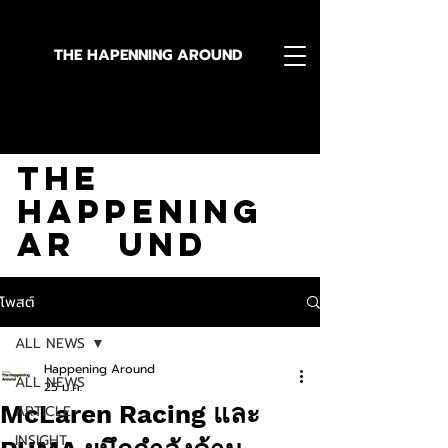
THE HAPENNING AROUND
Stay in the Know With
The
Happening
Ar und
โพสต์
ALL NEWS
Happening Around
ALL NEWS
25 ม.ค.
McLaren Racing และ
ARTICLE
INSIGHT