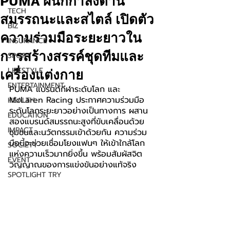
PUMA ผนึกกำลังด้าน
TECH
สมรรถนะและสไตล์ เปิดตัว
BIZ
ความร่วมมือระยะยาวใน
INSURANCE
การสร้างสรรค์ชุดทีมและ
SPORT
LIFESTYLE
เครื่องแต่งกาย
ENTERTAINMENT
PUMA แบรนด์กีฬาระดับโลก และ 
McLaren Racing ประกาศความร่วมมือ
HEALTH
ระดับโลกระยะยาวอย่างเป็นทางการ ผสาน
EDUCATION
สองแบรนด์สมรรถนะสูงที่ขับเคลื่อนด้วย
IMPACT
ชุมชนและนวัตกรรมเข้าด้วยกัน ความร่วม
มือนี้จะช่วยเชื่อมโยงแฟนๆ ให้เข้าใกล้โลก
SOCIETY
แห่งความเร็วมากยิ่งขึ้น พร้อมสัมผัสจิต
EVENT
วิญญาณของการแข่งขันอย่างแท้จริง
SPOTLIGHT TRY