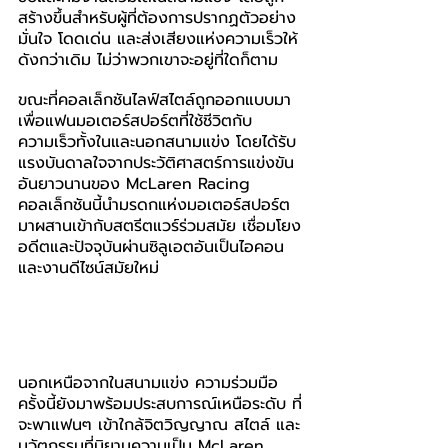
สร้างขึ้นสำหรับผู้ที่ต้องการปรากฏตัวอย่าง
มั่นใจ โดดเด่น และส่งเสียงแห่งความเร็วให้
ดังกว่าเดิม ไม่ว่าพวกเขาจะอยู่ที่ใดก็ตาม
ขณะที่คอลเล็กชันไลฟ์สไตล์ถูกออกแบบมา
เพื่อแฟนมอเตอร์สปอร์ตที่ใช้ชีวิตกับ
ความเร็วทั้งในและนอกสนามแข่ง โดยได้รับ
แรงบันดาลใจจากประวัติศาสตร์การแข่งขัน
อันยาวนานของ McLaren Racing 
คอลเล็กชันนี้นำมรดกแห่งมอเตอร์สปอร์ต
มาผสานเข้ากับสตรีตแวร์ร่วมสมัย เชื่อมโยง
อดีตและปัจจุบันผ่านซิลูเอตอันเป็นไอคอน
และงานดีไซน์สมัยใหม่
นอกเหนือจากในสนามแข่ง ความร่วมมือ
ครั้งนี้ยังมาพร้อมประสบการณ์เหนือระดับ ที่
จะพาแฟนๆ เข้าใกล้จิตวิญญาณ สไตล์ และ
นวัตกรรมที่นิยามความเป็น McLaren 