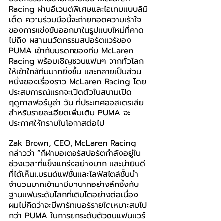
Racing ผ่านอีเวนต์พิเศษและไอเทมแบบลิมิ
เต็ด ความร่วมมือนี้จะถ่ายทอดความเร้าใจ
ของการแข่งขันออกมาในรูปแบบใหม่ที่คาด
ไม่ถึง ผสานนวัตกรรมสปอร์ตแวร์ของ 
PUMA เข้ากับมรดกของทีม McLaren 
Racing พร้อมเชิญชวนแฟนๆ จากทั่วโลก
ให้เข้าใกล้ทีมมากยิ่งขึ้น และกลายเป็นส่วน
หนึ่งของเรื่องราว McLaren Racing โดย
ประสบการณ์แรกจะเปิดตัวในสนามเปิด
ฤดูกาลฟอร์มูล่า วัน ที่ประเทศออสเตรเลีย 
สำหรับรายละเอียดเพิ่มเติม PUMA จะ
ประกาศให้ทราบในโอกาสต่อไป
Zak Brown, CEO, McLaren Racing 
กล่าวว่า “กีฬามอเตอร์สปอร์ตกำลังอยู่ใน
ช่วงเวลาที่แข็งแกร่งอย่างมาก และน่ายินดี
ที่ได้เห็นแบรนด์แฟชั่นและไลฟ์สไตล์ชั้นนำ
จำนวนมากเข้ามามีบทบาทอย่างลึกซึ้งกับ
ฐานแฟนระดับโลกที่เติบโตอย่างต่อเนื่อง 
ผมไม่คิดว่าจะมีพาร์ทเนอร์รายใดเหมาะสมไป
กว่า PUMA ในการยกระดับตัวตนแฟนแวร์