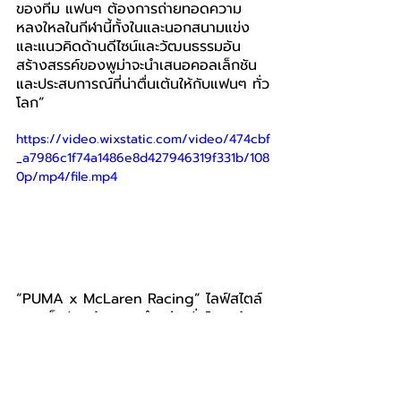
ของทีม แฟนๆ ต้องการถ่ายทอดความ
หลงใหลในกีฬานี้ทั้งในและนอกสนามแข่ง 
และแนวคิดด้านดีไซน์และวัฒนธรรมอัน
สร้างสรรค์ของพูม่าจะนำเสนอคอลเล็กชัน
และประสบการณ์ที่น่าตื่นเต้นให้กับแฟนๆ ทั่ว
โลก”
https://video.wixstatic.com/video/474cbf
_a7986c1f74a1486e8d427946319f331b/108
0p/mp4/file.mp4
“PUMA x McLaren Racing” ไลฟ์สไตล์
คอลเล็กชันพร้อมวางจำหน่ายทั่วโลกแล้ว 
ส่วนคอลเล็กชัน Replica จะวางจำหน่ายใน
วันที่ 2 กุมภาพันธ์ นี้ ที่ร้าน PUMA ที่ร่วม
รายการ, ร้านที่ร่วมรายการ และช่องทาง
ออนไลน์ที่ 
PUMA.com
 และ 