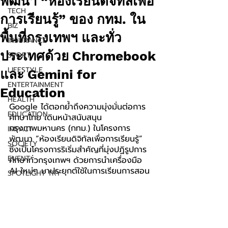
พัฒนา “ห้องเรียนดิจิทัลเพื่อ
TECH
การเรียนรู้” ของ กทม. ใน
BIZ
พื้นที่กรุงเทพฯ และทั่ว
INSURANCE
ประเทศด้วย Chromebook
SPORT
LIFESTYLE
และ Gemini for
ENTERTAINMENT
Education
HEALTH
Google ได้ตอกย้ำถึงความมุ่งมั่นต่อการ
EDUCATION
ศึกษาไทย เดินหน้าสนับสนุน 
กรุงเทพมหานคร (กทม.) ในโครงการ
IMPACT
พัฒนา “ห้องเรียนดิจิทัลเพื่อการเรียนรู้” 
SOCIETY
ซึ่งเป็นโครงการริเริ่มสำคัญที่มุ่งปฏิรูปการ
EVENT
ศึกษาทั่วกรุงเทพฯ ด้วยการนำเครื่องมือ 
AI ใหม่ๆ มาประยุกต์ใช้ในการเรียนการสอน
SPOTLIGHT TRY