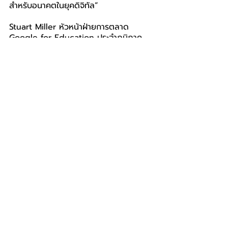
สำหรับอนาคตในยุคดิจิทัล”
Stuart Miller หัวหน้าฝ่ายการตลาด 
Google for Education ประจำภูมิภาค
เอเชียแปซิฟิก
กล่าวว่า “เรารู้สึกยินดีเป็น
อย่างยิ่งที่ได้สนับสนุนการเปลี่ยนแปลงสู่ยุค
ดิจิทัลของโรงเรียนในสังกัด กทม. ผ่าน 
Chromebook และ Gemini for 
Education เรามุ่งมั่นที่จะพลิกโฉมการ
ศึกษาด้วยการช่วยให้นักเรียนและครูเข้าถึง
เครื่องมือ AI ที่ล้ำสมัย ทรัพยากรการเรียน
รู้ที่หลากหลาย และสภาพแวดล้อมดิจิทัลที่
ปลอดภัยและเอื้อต่อการเรียนรู้ เราเชื่อว่า 
Chromebook, Google Classroom และ
ความสามารถที่ตอบโจทย์การเรียนรู้เฉพาะ
ด้านของ Gemini for Education จะช่วย
ยกระดับผลลัพธ์การเรียนรู้ของนักเรียนและ
เสริมสร้างศักยภาพให้กับคนรุ่นต่อไปที่จะ
เป็นกำลังสำคัญของชาติได้อย่างมาก” 
เครื่องมือและผลิตภัณฑ์ที่ทำงานด้วยระบบ 