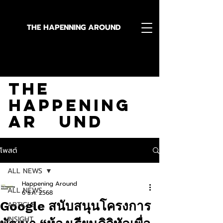
THE HAPENNING AROUND
Stay in the Know With
The
Happening
Ar und
โพสต์
ALL NEWS
Happening Around
ALL NEWS
6 ธ.ค. 2568
Google สนับสนุนโครงการ
ARTICLE
INSIGHT