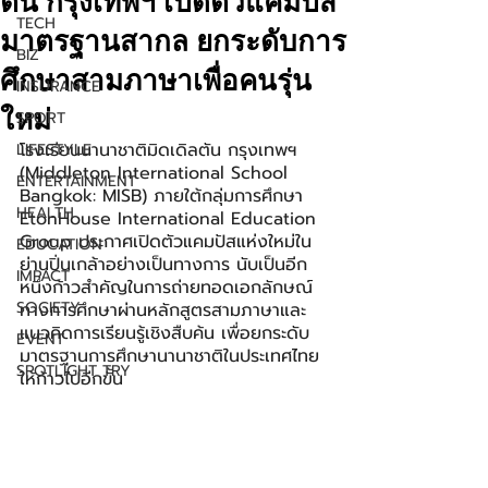
ตัน กรุงเทพฯ เปิดตัวแคมปัส
TECH
มาตรฐานสากล ยกระดับการ
BIZ
ศึกษาสามภาษาเพื่อคนรุ่น
INSURANCE
ใหม่
SPORT
โรงเรียนนานาชาติมิดเดิลตัน กรุงเทพฯ 
LIFESTYLE
(Middleton International School 
ENTERTAINMENT
Bangkok: MISB) ภายใต้กลุ่มการศึกษา 
HEALTH
EtonHouse International Education 
Group ประกาศเปิดตัวแคมปัสแห่งใหม่ใน
EDUCATION
ย่านปิ่นเกล้าอย่างเป็นทางการ นับเป็นอีก
IMPACT
หนึ่งก้าวสำคัญในการถ่ายทอดเอกลักษณ์
SOCIETY
ทางการศึกษาผ่านหลักสูตรสามภาษาและ
แนวคิดการเรียนรู้เชิงสืบค้น เพื่อยกระดับ
EVENT
มาตรฐานการศึกษานานาชาติในประเทศไทย
SPOTLIGHT TRY
ให้ก้าวไปอีกขั้น