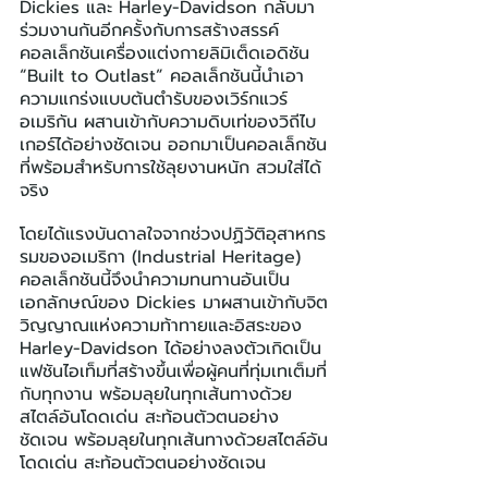
Dickies และ Harley-Davidson กลับมา
ร่วมงานกันอีกครั้งกับการสร้างสรรค์
คอลเล็กชันเครื่องแต่งกายลิมิเต็ดเอดิชัน 
“Built to Outlast” คอลเล็กชันนี้นำเอา
ความแกร่งแบบต้นตำรับของเวิร์กแวร์
อเมริกัน ผสานเข้ากับความดิบเท่ของวิถีไบ
เกอร์ได้อย่างชัดเจน ออกมาเป็นคอลเล็กชัน
ที่พร้อมสำหรับการใช้ลุยงานหนัก สวมใส่ได้
จริง
โดยได้แรงบันดาลใจจากช่วงปฏิวัติอุสาหกร
รมของอเมริกา (Industrial Heritage) 
คอลเล็กชันนี้จึงนำความทนทานอันเป็น
เอกลักษณ์ของ Dickies มาผสานเข้ากับจิต
วิญญาณแห่งความท้าทายและอิสระของ 
Harley-Davidson ได้อย่างลงตัวเกิดเป็น
แฟชันไอเท็มที่สร้างขึ้นเพื่อผู้คนที่ทุ่มเทเต็มที่
กับทุกงาน พร้อมลุยในทุกเส้นทางด้วย
สไตล์อันโดดเด่น สะท้อนตัวตนอย่าง
ชัดเจน พร้อมลุยในทุกเส้นทางด้วยสไตล์อัน
โดดเด่น สะท้อนตัวตนอย่างชัดเจน