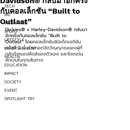
Davidson® กลับมาอีกครั้ง
TECH
กับคอลเล็กชัน “Built to
BIZ
Outlast”
INSURANCE
Dickies® x Harley-Davidson® กลับมา
SPORT
อีกครั้งกับคอลเล็กชัน “Built to 
LIFESTYLE
Outlast” โดย
คอลเล็กชันลิมิเต็ดเอดิชัน
ครั้งที่ 2 นี้ ถ่ายทอดจิตวิญญาณของผู้ที่
ENTERTAINMENT
กล้ากำหนดสไตล์ของตัวเอง และโดดเด่น
HEALTH
ชัดเจนในทุกเส้นทาง
EDUCATION
IMPACT
SOCIETY
EVENT
SPOTLIGHT TRY