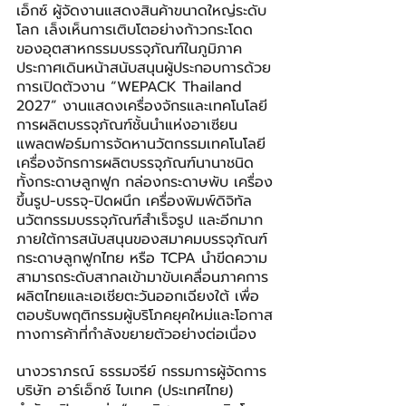
เอ็กซ์ ผู้จัดงานแสดงสินค้าขนาดใหญ่ระดับ
โลก เล็งเห็นการเติบโตอย่างก้าวกระโดด
ของอุตสาหกรรมบรรจุภัณฑ์ในภูมิภาค 
ประกาศเดินหน้าสนับสนุนผู้ประกอบการด้วย
การเปิดตัวงาน “WEPACK Thailand 
2027” งานแสดงเครื่องจักรและเทคโนโลยี
การผลิตบรรจุภัณฑ์ชั้นนำแห่งอาเซียน 
แพลตฟอร์มการจัดหานวัตกรรมเทคโนโลยี
เครื่องจักรการผลิตบรรจุภัณฑ์นานาชนิด 
ทั้งกระดาษลูกฟูก กล่องกระดาษพับ เครื่อง
ขึ้นรูป-บรรจุ-ปิดผนึก เครื่องพิมพ์ดิจิทัล 
นวัตกรรมบรรจุภัณฑ์สำเร็จรูป และอีกมาก 
ภายใต้การสนับสนุนของสมาคมบรรจุภัณฑ์
กระดาษลูกฟูกไทย หรือ TCPA นำขีดความ
สามารถระดับสากลเข้ามาขับเคลื่อนภาคการ
ผลิตไทยและเอเชียตะวันออกเฉียงใต้ เพื่อ
ตอบรับพฤติกรรมผู้บริโภคยุคใหม่และโอกาส
ทางการค้าที่กำลังขยายตัวอย่างต่อเนื่อง
นางวราภรณ์ ธรรมจรีย์ กรรมการผู้จัดการ 
บริษัท อาร์เอ็กซ์ ไบเทค (ประเทศไทย) 