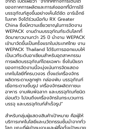
จำกัด เปิดเผยว่า “จากทิศทางการเติบโต
ของภาคการผลิตและการส่งออกที่มีการใช้
บรรจุภัณฑ์สูงขึ้นอย่างเห็นได้ชัด อาร์เอ็กซ์ 
ไบเทค จึงได้ร่วมมือกับ RX Greater 
China ซึ่งมีความเชี่ยวชาญในการจัดงาน 
WEPACK งานด้านบรรจุภัณฑ์ระดับโลกที่
จัดมายาวนานกว่า 25 ปี นำงาน WEPACK 
เข้ามาจัดขึ้นเป็นครั้งแรกในประเทศไทย งาน 
WEPACK Thailand ได้รับการออกแบบให้
เป็นเวทีระดับอาเซียนสำหรับอุตสาหกรรม
การผลิตบรรจุภัณฑ์โดยเฉพาะ ซึ่งในปีแรก
ของการจัดงานนี้จะมุ่งเน้นการจัดแสดง
เทคโนโลยีที่ครบวงจร ตั้งแต่เครื่องจักร
ผลิตกระดาษลูกฟูก กล่องพับ บรรจุภัณฑ์
เยื่อกระดาษขึ้นรูป เครื่องจักรผลิตภาชนะ
อาหาร งานพิมพ์ฉลาก และบรรจุภัณฑ์ชนิด
อ่อนตัว ไปจนถึงเครื่องจักรในกระบวนการ
บรรจุ และบรรจุภัณฑ์สำเร็จรูป”
สำหรับกลุ่มผู้แสดงสินค้าเป้าหมาย คือผู้ให้
บริการเทคโนโลยีและนวัตกรรมชั้นนำจากทั่ว
โลก ขณะที่ผู้เข้าชมงานและผู้ซื้อตั้งเป้าหมาย