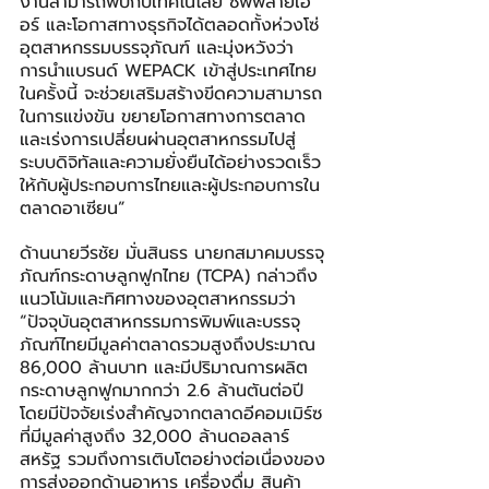
งานสามารถพบกับเทคโนโลยี ซัพพลายเอ
อร์ และโอกาสทางธุรกิจได้ตลอดทั้งห่วงโซ่
อุตสาหกรรมบรรจุภัณฑ์ และมุ่งหวังว่า 
การนำแบรนด์ WEPACK เข้าสู่ประเทศไทย
ในครั้งนี้ จะช่วยเสริมสร้างขีดความสามารถ
ในการแข่งขัน ขยายโอกาสทางการตลาด 
และเร่งการเปลี่ยนผ่านอุตสาหกรรมไปสู่
ระบบดิจิทัลและความยั่งยืนได้อย่างรวดเร็ว 
ให้กับผู้ประกอบการไทยและผู้ประกอบการใน
ตลาดอาเซียน”
ด้านนายวีรชัย มั่นสินธร นายกสมาคมบรรจุ
ภัณฑ์กระดาษลูกฟูกไทย (TCPA) กล่าวถึง
แนวโน้มและทิศทางของอุตสาหกรรมว่า 
“ปัจจุบันอุตสาหกรรมการพิมพ์และบรรจุ
ภัณฑ์ไทยมีมูลค่าตลาดรวมสูงถึงประมาณ 
86,000 ล้านบาท และมีปริมาณการผลิต
กระดาษลูกฟูกมากกว่า 2.6 ล้านตันต่อปี 
โดยมีปัจจัยเร่งสำคัญจากตลาดอีคอมเมิร์ซ
ที่มีมูลค่าสูงถึง 32,000 ล้านดอลลาร์
สหรัฐ รวมถึงการเติบโตอย่างต่อเนื่องของ
การส่งออกด้านอาหาร เครื่องดื่ม สินค้า