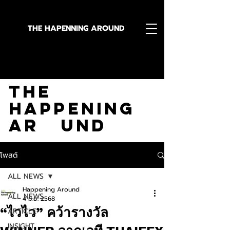
THE HAPENNING AROUND
Stay in the Know With
The
Happening
Ar und
โพสต์
ALL NEWS
Happening Around
ALL NEWS
4 มิ.ย. 2568
“ไวไว” คว้ารางวัล
ARTICLE
INSIGHT