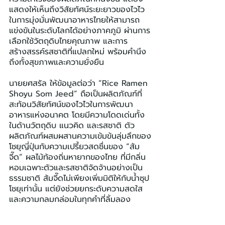
แสดงให้เห็นถึงวิสัยทัศน์ระยะยาวของไวไว
ในการมุ่งมั่นพัฒนาอาหารไทยให้สามารถ
แข่งขันในระดับโลกได้อย่างภาคภูมิ ผ่านการ
เลือกใช้วัตถุดิบไทยคุณภาพ และการ
สร้างสรรค์รสชาติที่แปลกใหม่ พร้อมคำนึง
ถึงทั้งสุขภาพและความยั่งยืน
นายยศสรัล ให้ข้อมูลต่อว่า “Rice Ramen 
Shoyu Som Jeed” ถือเป็นผลิตภัณฑ์ที่
สะท้อนวิสัยทัศน์ของไวไวในการพัฒนา
อาหารแห่งอนาคต โดยมีความโดดเด่นทั้ง
ในด้านวัตถุดิบ แนวคิด และรสชาติ ตัว
ผลิตภัณฑ์ผสมผสานความเข้มข้นลุ่มลึกของ
โชยุญี่ปุ่นกับความเปรี้ยวสดชื่นของ “ส้ม
จี๊ด” ผลไม้ท้องถิ่นหายากของไทย ที่มีกลิ่น
หอมเฉพาะตัวและรสชาติจัดจ้านอย่างเป็น
ธรรมชาติ ส้มจี๊ดไม่เพียงเพิ่มมิติให้กับน้ำซุป
โชยุเท่านั้น แต่ยังช่วยยกระดับความสดใส
และความกลมกล่อมในทุกคำที่ลิ้มลอง