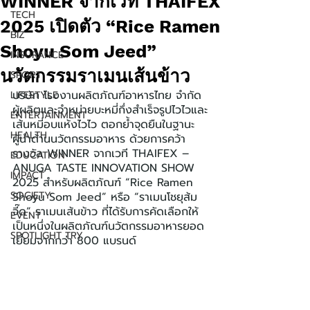
WINNER จากเวที THAIFEX
TECH
2025 เปิดตัว “Rice Ramen
BIZ
Shoyu Som Jeed”
INSURANCE
นวัตกรรมราเมนเส้นข้าว
SPORT
บริษัท โรงงานผลิตภัณฑ์อาหารไทย จำกัด 
LIFESTYLE
ผู้ผลิตและจำหน่ายบะหมี่กึ่งสำเร็จรูปไวไวและ
ENTERTAINMENT
เส้นหมี่อบแห้งไวไว ตอกย้ำจุดยืนในฐานะ
HEALTH
ผู้นำด้านนวัตกรรมอาหาร ด้วยการคว้า
รางวัล WINNER จากเวที THAIFEX – 
EDUCATION
ANUGA TASTE INNOVATION SHOW 
IMPACT
2025 สำหรับผลิตภัณฑ์ “Rice Ramen 
SOCIETY
Shoyu Som Jeed” หรือ “ราเมนโชยุส้ม
จี๊ด” ราเมนเส้นข้าว ที่ได้รับการคัดเลือกให้
EVENT
เป็นหนึ่งในผลิตภัณฑ์นวัตกรรมอาหารยอด
SPOTLIGHT TRY
เยี่ยมจากกว่า 800 แบรนด์