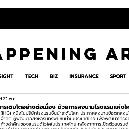
appening 
SIGHT
TECH
BIZ
INSURANCE
SPORT
LTH
EDUCATION
IMPACT
SOCIETY
E
d
22 พ.ค.
การเติบโตอย่างต่อเนื่อง ด้วยการลงนามโรงแรมแห่งใหม
(IHG) หนึ่งในบริษัทโรงแรมชั้นนำระดับโลก ประกาศลงนามข้อตกลงบ
ทู จำกัด ผู้พัฒนาอสังหาริมทรัพย์ชั้นนำในประเทศไทย เพื่อพัฒนาโครงก
โตก้าวสำคัญของแบรนด์โวโคในประเทศไทย หลังจากการเปิดตัวแบรนด์