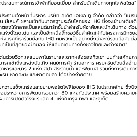
ระสบการณ์การเข้าพักที่ยอดเยี่ยม สำหรับนักเดินทางทุกไลฟ์สไตล์”
์ ประธานเจ้าหน้าที่บริหาร บริษัท ภูเก็ต เอชเอ ทู จำกัด กล่าวว่า “แบ
่น มีเสน่ห์ ผสานเข้ากับมาตรฐานระดับโลกของ IHG ซึ่งจะเข้ามาเติม
ตองให้กลายเป็นแลนด์มาร์กชั้นนำสำหรับผู้อาศัยและนักเดินทาง ด
ห่งนี้โดดเด่น และเป็นอีกหนึ่งจิ๊กซอว์ชิ้นสำคัญให้กับโครงการมิกซ์ยูสแห่
แรกที่เราร่วมมือกับ IHG ผมหวังเป็นอย่างยิ่งว่าจะได้ร่วมมือกันต่อ
่เป็นที่สุดของป่าตอง ให้แก่นักเดินทางทั้งชาวไทยและต่างชาติ”
ดเด่นด้วยวิวทะเลแบบพาโนรามาและฉากหลังของทิวเขา บนทำเลศักยภ
รถเข้าถึงแหล่งบันเทิง ศูนย์การค้า ร้านอาหาร ครบครันด้วยสิ่ง
าหารและบาร์ 2 แห่ง สปา สระว่ายน้ำ และฟิตเนส รวมถึงการเดินทา
ะรน หาดกะตะ และหาดกมลา ได้อย่างง่ายดาย
ริมความแข็งแกร่งและขยายพอร์ตโฟลิโอของ IHG ในประเทศไทย ซึ่งปั
ละอยู่ระหว่างการพัฒนารวมกว่า 80 แห่งทั่วประเทศ พร้อมสร้างความเ
นแผนการเปิดตัวโรงแรมอีก 4 แห่งในกรุงเทพฯ และภูเก็ต