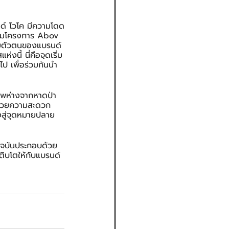
รนด์ โวโค มีความโดด
เต็มโครงการ Abov 
้วยตัวตนของแบรนด์
งนี้ นี่คือจุดเริ่ม
ไป เพื่อร่วมกันนำ
าพห่างจากหาดป่า
อำนวยความสะดวก
งสู่จุดหมายปลาย
จจุบันประกอบด้วย
ติบโตให้กับแบรนด์