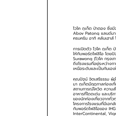
โวโค ภูเก็ต ป่าตอง ซึ่ง
Abov Patong แลนด์มาร์
ครบครัน อาทิ คลับเฮาส
การเปิดตัว โวโค ภูเก็ต 
ให้กับพอร์ตโฟลิโอ โดยปั
Surawong (โวโค กรุงเ
ถึงโรงแรมที่อยู่ระหว่า
เหนือระดับและเป็นกันเองใ
คุณปัฐน์ จิตเสรีธรรม ผ
มา ภูเก็ตมีฤดูกาลท่องเที
สถานการณ์โควิด ความสำเร
อาหารที่โดดเด่น และบริ
ของนักท่องเที่ยวจากทั่วทุ
โครงการโรงแรมที่มีเอกลั
กับพอร์ตโฟลิโอของ IHG ใ
InterContinental, Vig