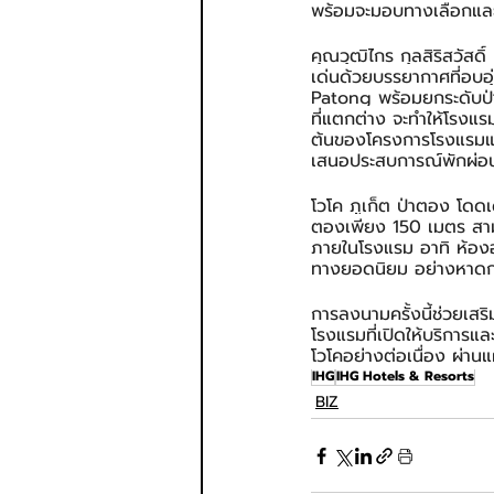
พร้อมจะมอบทางเลือกและป
คุณวุฒิไกร กุลสิริสวัสดิ
เด่นด้วยบรรยากาศที่อบอุ
Patong พร้อมยกระดับป่า
ที่แตกต่าง จะทำให้โรงแรมแ
ต้นของโครงการโรงแรมแห่ง
เสนอประสบการณ์พักผ่อนที
โวโค ภูเก็ต ป่าตอง โด
ตองเพียง 150 เมตร สามา
ภายในโรงแรม อาทิ ห้องอ
ทางยอดนิยม อย่างหาดก
การลงนามครั้งนี้ช่วยเส
โรงแรมที่เปิดให้บริการแ
โวโคอย่างต่อเนื่อง ผ่า
IHG
IHG Hotels & Resorts
BIZ