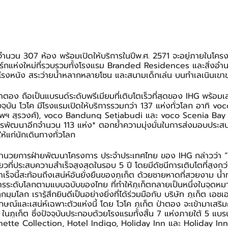
มีจำนวน 307 ห้อง พร้อมเปิดให้บริการในปีพ.ศ. 2571 จะอยู่ภายในโคร
กแห่งใหม่ที่รวบรวมทั้งโรงแรม Branded Residences และสิ่งอำ
์ โรงหนัง สระว่ายน้ำหลากหลายโซน และสนามเด็กเล่น บนทำเลเนินเ
ป่าตอง ถือเป็นแบรนด์ระดับพรีเมียมที่เติบโตเร็วที่สุดของ IHG พร้อม
จจุบัน โวโค มีโรงแรมเปิดให้บริการรวมกว่า 137 แห่งทั่วโลก อาทิ 
ทพฯ สุรวงศ์), voco Bandung Setiabudi และ voco Scenia Bay
งการพัฒนาอีกจำนวน 113 แห่ง* ตอกย้ำความมุ่งมั่นในการส่งมอบประส
ห้แก่นักเดินทางทั่วโลก
ู้อำนวยการฝ่ายพัฒนาโครงการ ประจำประเทศไทย ของ IHG กล่าวว่า “ใ
่ยวที่ประสบความสำเร็จสูงสุดในรอบ 5 ปี โดยมีดัชนีการเติบโตที่สูงกว
็จนี้สะท้อนถึงเสน่ห์อันยั่งยืนของภูเก็ต ด้วยชายหาดที่สวยงาม น้
การระดับโลกตามแบบฉบับของไทย ที่ทำให้ภูเก็ตกลายเป็นหนึ่งในจุด
กมุมโลก เรารู้สึกยินดีเป็นอย่างยิ่งที่ได้ร่วมมือกับ บริษัท ภูเก็ต เอชเ
กษณ์และเสน่ห์เฉพาะตัวแห่งนี้ โดย โวโค ภูเก็ต ป่าตอง จะเข้ามาเสริ
นภูเก็ต ซึ่งปัจจุบันประกอบด้วยโรงแรมทั้งสิ้น 7 แห่งภายใต้ 5 แบรน
nette Collection, Hotel Indigo, Holiday Inn และ Holiday In