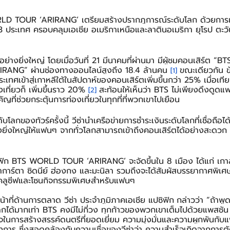
ORLD TOUR ‘ARIRANG’ เตรียมสร้างปรากฏการณ์ระดับโลก ด้วยกา
 ประเทศ ครอบคลุมเอเชีย อเมริกาเหนือและลาตินอเมริกา ยุโรป ตะ
กอย่างยิ่งใหญ่ โดยเมื่อวันที่ 21 มีนาคมที่ผ่านมา มีผู้ชมคอนเสิร์ต “B
G” ผ่านช่องทางออนไลน์สูงถึง 18.4 ล้านคน 
ขณะเดียวกัน ข
[1]
เทศเข้าสู่เกาหลีใต้ในสัปดาห์ของคอนเสิร์ตเพิ่มขึ้นกว่า 25% เมื่อเที
เที่ยวก็ เพิ่มขึ้นราว 20% 
สะท้อนให้เห็นว่า BTS ไม่เพียงดึงดูด
[2]
คัญที่ช่วยกระตุ้นการท่องเที่ยวในทุกที่ที่พวกเขาไปเยือน
บโลกของทัวร์ครั้งนี้ วีซ่านำเครือข่ายการชำระเงินระดับโลกที่เชื่อถือ
ยิ่งใหญ่ให้แฟนๆ จากทั่วโลกสามารถเข้าถึงคอนเสิร์ตได้อย่างสะดวก
ิฟิก BTS WORLD TOUR ‘ARIRANG’ จะจัดขึ้นใน 8 เมือง ได้แก่ เก
จาการ์ตา ซิดนีย์ ฮ่องกง และมะนิลา รวมถึงจะได้สัมผัสบรรยากาศพิเศ
กซ์คลูซีฟและโซนกิจกรรมพิเศษสำหรับแฟนๆ
น้าที่ด้านการตลาด วีซ่า ประจำภูมิภาคเอเชีย แปซิฟิก
กล่าวว่า “ถ้าพูด
โลกได้มากเท่า BTS คงมีไม่กี่วง ทุกก้าวของพวกเขาเต็มไปด้วยแพสชั
จในการสร้างสรรค์ดนตรีที่ยอดเยี่ยม ความมุ่งมั่นและความผูกพันกับแฟ
วงการ ซึ่งสอดคล้องกับความเชื่อของวีซ่าว่า ความสำเร็จเกิดจากการตัด