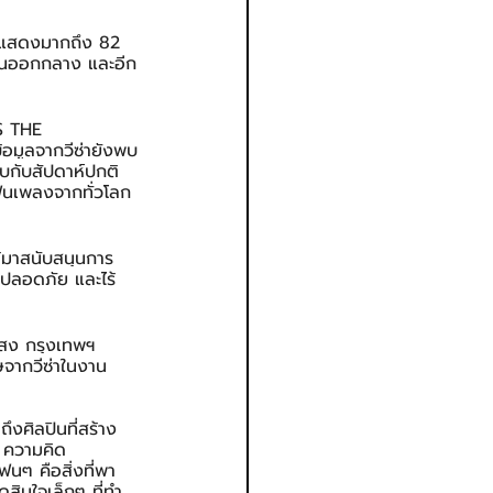
รแสดงมากถึง 82 
วันออกกลาง และอีก
TS THE 
้อมูลจากวีซ่ายังพบ
ยบกับสัปดาห์ปกติ 
แฟนเพลงจากทั่วโลก
ได้มาสนับสนุนการ
 ปลอดภัย และไร้
าสง กรุงเทพฯ 
ษจากวีซ่าในงาน
ถึงศิลปินที่สร้าง
น ความคิด
นๆ คือสิ่งที่พา 
สินใจเล็กๆ ที่ทำ