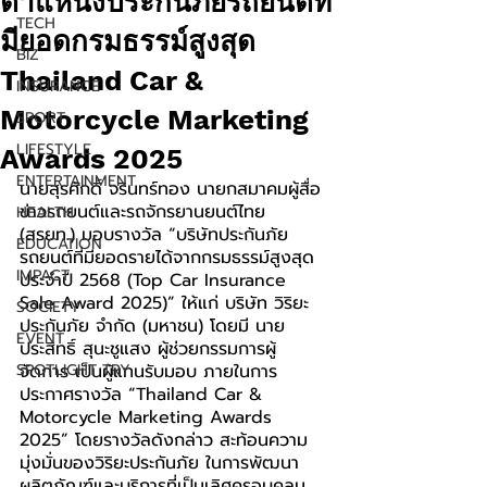
ตำแหน่งประกันภัยรถยนต์ที่
TECH
มียอดกรมธรรม์สูงสุด
BIZ
Thailand Car &
INSURANCE
Motorcycle Marketing
SPORT
LIFESTYLE
Awards 2025
ENTERTAINMENT
นายสุรศักดิ์ จรินทร์ทอง นายกสมาคมผู้สื่อ
ข่าวรถยนต์และรถจักรยานยนต์ไทย 
HEALTH
(สรยท.) มอบรางวัล “บริษัทประกันภัย
EDUCATION
รถยนต์ที่มียอดรายได้จากกรมธรรม์สูงสุด
IMPACT
ประจำปี 2568 (Top Car Insurance 
Sale Award 2025)” ให้แก่ บริษัท วิริยะ
SOCIETY
ประกันภัย จำกัด (มหาชน) โดยมี นาย
EVENT
ประสิทธิ์ สุนะชูแสง ผู้ช่วยกรรมการผู้
SPOTLIGHT TRY
จัดการ เป็นผู้แทนรับมอบ ภายในการ
ประกาศรางวัล “Thailand Car & 
Motorcycle Marketing Awards 
2025” โดยรางวัลดังกล่าว สะท้อนความ
มุ่งมั่นของวิริยะประกันภัย ในการพัฒนา
ผลิตภัณฑ์และบริการที่เป็นเลิศครอบคลุม