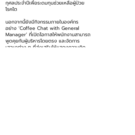
กุศลประจำปีเพื่อระดมทุนช่วยเหลือผู้ป่วย
โรคไต
นอกจากนี้ยังมีกิจกรรมภายในองค์กร
อย่าง ‘Coffee Chat with General 
Manager’ ที่เปิดโอกาสให้พนักงานสามารถ
พูดคุยกับผู้บริหารโดยตรง และจัดการ
เสวนาต่าง ๆ ที่ส่งเสริมให้แสดงความคิด
เห็นอย่างตรงไปตรงมาอีกด้วย
แวนทีฟ
Vantive
แวนทีฟ เฮลธ์แคร์
Vantive Healthcare
HEALTH
โพสต์ล่าสุด
ดูทั้งหมด