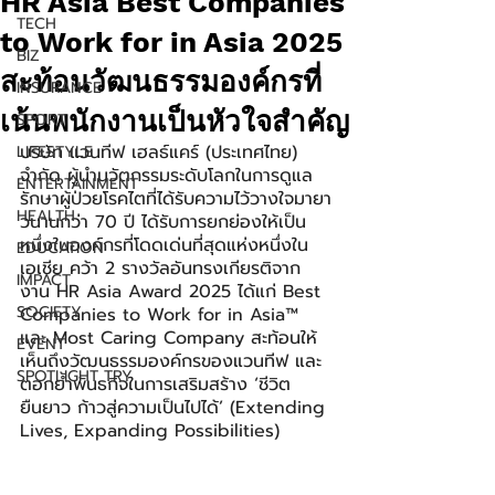
HR Asia Best Companies
TECH
to Work for in Asia 2025
BIZ
สะท้อนวัฒนธรรมองค์กรที่
INSURANCE
เน้นพนักงานเป็นหัวใจสำคัญ
SPORT
บริษัท แวนทีฟ เฮลธ์แคร์ (ประเทศไทย) 
LIFESTYLE
จำกัด ผู้นำนวัตกรรมระดับโลกในการดูแล
ENTERTAINMENT
รักษาผู้ป่วยโรคไตที่ได้รับความไว้วางใจมายา
HEALTH
วนานกว่า 70 ปี ได้รับการยกย่องให้เป็น
หนึ่งในองค์กรที่โดดเด่นที่สุดแห่งหนึ่งใน
EDUCATION
เอเชีย คว้า 2 รางวัลอันทรงเกียรติจาก
IMPACT
งาน HR Asia Award 2025 ได้แก่ Best 
SOCIETY
Companies to Work for in Asia™ 
และ Most Caring Company สะท้อนให้
EVENT
เห็นถึงวัฒนธรรมองค์กรของแวนทีฟ และ
SPOTLIGHT TRY
ตอกย้ำพันธกิจในการเสริมสร้าง ‘ชีวิต
ยืนยาว ก้าวสู่ความเป็นไปได้’ (Extending 
Lives, Expanding Possibilities)