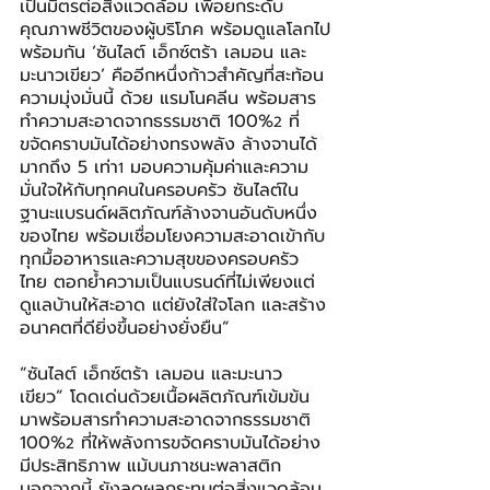
เป็นมิตรต่อสิ่งแวดล้อม เพื่อยกระดับ
คุณภาพชีวิตของผู้บริโภค พร้อมดูแลโลกไป
พร้อมกัน ‘ซันไลต์ เอ็กซ์ตร้า เลมอน และ
มะนาวเขียว’ คืออีกหนึ่งก้าวสำคัญที่สะท้อน
ความมุ่งมั่นนี้ ด้วย แรมโนคลีน พร้อมสาร
ทำความสะอาดจากธรรมชาติ 100%
 ที่
2
ขจัดคราบมันได้อย่างทรงพลัง ล้างจานได้
มากถึง 5 เท่า
 มอบความคุ้มค่าและความ
1
มั่นใจให้กับทุกคนในครอบครัว ซันไลต์ใน
ฐานะแบรนด์ผลิตภัณฑ์ล้างจานอันดับหนึ่ง
ของไทย พร้อมเชื่อมโยงความสะอาดเข้ากับ
ทุกมื้ออาหารและความสุขของครอบครัว
ไทย ตอกย้ำความเป็นแบรนด์ที่ไม่เพียงแต่
ดูแลบ้านให้สะอาด แต่ยังใส่ใจโลก และสร้าง
อนาคตที่ดียิ่งขึ้นอย่างยั่งยืน”
“ซันไลต์ เอ็กซ์ตร้า เลมอน และมะนาว
เขียว” โดดเด่นด้วยเนื้อผลิตภัณฑ์เข้มข้น 
มาพร้อมสารทำความสะอาดจากธรรมชาติ 
100%
 ที่ให้พลังการขจัดคราบมันได้อย่าง
2
มีประสิทธิภาพ แม้บนภาชนะพลาสติก 
นอกจากนี้ ยังลดผลกระทบต่อสิ่งแวดล้อม