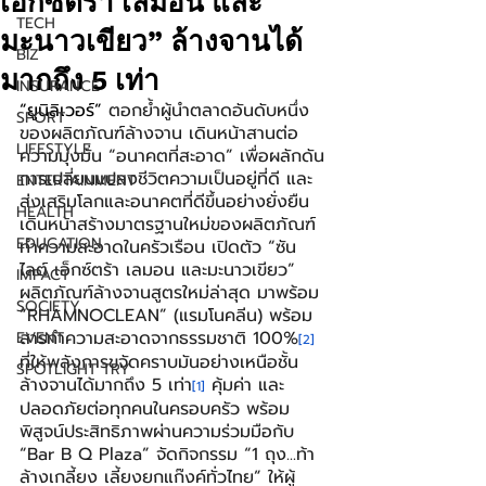
เอ็กซ์ตร้า เลมอน และ
TECH
มะนาวเขียว” ล้างจานได้
BIZ
มากถึง 5 เท่า
INSURANCE
“ยูนิลิเวอร์”
 ตอกย้ำผู้นำตลาดอันดับหนึ่ง
SPORT
ของผลิตภัณฑ์ล้างจาน เดินหน้าสานต่อ
LIFESTYLE
ความมุ่งมั่น “อนาคตที่สะอาด” เพื่อผลักดัน
การเปลี่ยนแปลงชีวิตความเป็นอยู่ที่ดี และ
ENTERTAINMENT
ส่งเสริมโลกและอนาคตที่ดีขึ้นอย่างยั่งยืน 
HEALTH
เดินหน้าสร้างมาตรฐานใหม่ของผลิตภัณฑ์
EDUCATION
ทำความสะอาดในครัวเรือน เปิดตัว “ซัน
ไลต์ เอ็กซ์ตร้า เลมอน และมะนาวเขียว” 
IMPACT
ผลิตภัณฑ์ล้างจานสูตรใหม่ล่าสุด มาพร้อม 
SOCIETY
“RHAMNOCLEAN” (แรมโนคลีน) พร้อม
สารทำความสะอาดจากธรรมชาติ 100%
EVENT
[2]
ที่ให้พลังการขจัดคราบมันอย่างเหนือชั้น 
SPOTLIGHT TRY
ล้างจานได้มากถึง 5 เท่า
 คุ้มค่า และ
[1]
ปลอดภัยต่อทุกคนในครอบครัว พร้อม
พิสูจน์ประสิทธิภาพผ่านความร่วมมือกับ 
“Bar B Q Plaza” จัดกิจกรรม “1 ถุง...ท้า
ล้างเกลี้ยง เลี้ยงยกแก๊งค์ทั่วไทย” ให้ผู้