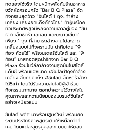
ทดลองใช้จริง โดยผนึกพลังกับร้านอาหาร
ขวัญใจครอบครัว “Bar B Q Plaza” จัด
กิจกรรมสุดว้าว “ซันไลต์ 1 ถุง...ท้าล้าง
เกลี้ยง เลี้ยงยกแก๊งค์ทั่วไทย” ท้าผู้บริโภค
ทั่วประเทศพิสูจน์พลังความเอาอยู่ของ “ซัน
ไลต์ เอ็กซ์ตร้า เลมอน และมะนาวเขียว” 
เพียง 1 ถุง ที่สามารถล้างจานได้สะอาด
เกลี้ยงแบบไม่ทิ้งคราบมัน นำทีมโดย “พี่
ก้อง ห้วยไร่” พรีเซนเตอร์ซันไลต์ และ “พี่
ก้อน” มาสคอตสุดน่ารักจาก Bar B Q 
Plaza ร่วมโชว์ลีลาล้างจานสุดมันในสไตล์
แด๊นซ์ พร้อมแฮชแทค 
#ซ
ันไลต์1ถุงท้าล้าง
เกลี้ยงเลี้ยงยกแก๊ง 
#ซ
ันไลต์เอ็กซ์ตร้าล้าง
ได้5เท่า โดยได้รับความสนใจมีผู้เข้าร่วม
กิจกรรมมากมาย ตอกย้ำความไว้วางใจใน
คุณภาพและความนิยมของแบรนด์ซันไลต์
อย่างเหนียวแน่น
ซันไลต์ พลัส มาพร้อมสูตรใหม่ พร้อมยก
ระดับประสิทธิภาพสูตรเดิมให้เหนือกว่าที่
เคย โดยแต่ละสูตรถูกออกแบบมาให้ตอบ