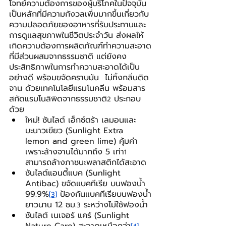
โจทย์ความต้องการของผู้บริโภคในปัจจุบัน
เป็นหลักที่มีความกังวลเพิ่มมากขึ้นเกี่ยวกับ
ความปลอดภัยของอาหารที่รับประทานและ
การดูแลสุขภาพในชีวิตประจำวัน ส่งผลให้
เกิดความต้องการผลิตภัณฑ์ทำความสะอาด
ที่มีส่วนผสมจากธรรมชาติ แต่ยังคง
ประสิทธิภาพในการทำความสะอาดได้เป็น
อย่างดี พร้อมขจัดคราบมัน  ไม่ทิ้งกลิ่นติด
จาน ด้วยเทคโนโลยีแรมโนคลีน พร้อมสาร
สกัดแรมโนลิพิดจากธรรมชาติ
 ประกอบ
2
ด้วย 
ใหม่! ซันไลต์ เอ็กซ์ตร้า เลมอนและ
มะนาวเขียว (Sunlight Extra 
lemon and green lime) คุ้มค่า 
เพราะล้างจานได้มากถึง 5 เท่า
1
สามารถล้างภาชนะพลาสติกได้สะอาด
ซันไลต์แอนตี้แบค (Sunlight 
Antibac) ขจัดแบคทีเรีย บนฟองน้ำ 
99.9%
 ป้องกันแบคทีเรียบนฟองน้ำ
[3]
ยาวนาน 12 ชม.
 ระหว่างไม่ใช้ฟองน้ำ
3
ซันไลต์ เนเจอร์ แคร์ (Sunlight 
Nature Care) สะอาดเหนือกว่า