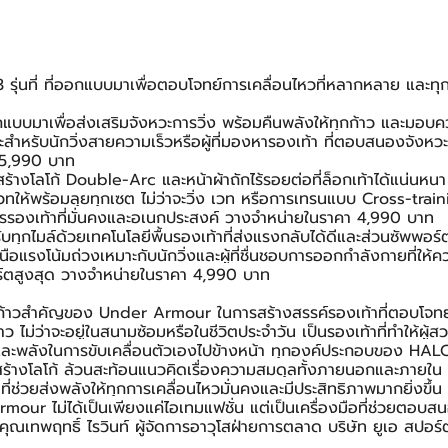
ุ่นที่ ที่ออกแบบมาเพื่อตอบโจทย์การเคลื่อนไหวที่หลากหลาย และทุก
บบมาเพื่อส่งเสริมจังหวะการวิ่ง พร้อมคืนพลังให้ทุกก้าว และมอบค
ะสำหรับนักวิ่งสายความเร็วหรือผู้ที่มองหารองเท้า ที่ตอบสนองจังหวะช
 5,990 บาท
ร้างโลโก้ Double-Arc และหน้าผ้าถักไร้รอยต่อที่ล็อกเท้าได้แน่นห
ให้พร้อมลุยทุกเซต ไม่ว่าจะวิ่ง เวท หรือการเทรนแบบ Cross-trai
ารรองเท้าที่มั่นคงและอเนกประสงค์ วางจำหน่ายในราคา 4,990 บาท
ุกไมล์ด้วยเทคโนโลยีพื้นรองเท้าที่ส่งแรงกลับได้ดีและส่วนซัพพอร์ตอุ้
เหนือแรงโน้มถ่วงเหมาะกับนักวิ่งและผู้ที่ชื่นชอบการออกกำลังกายที่ใ
์ตสูงสุด วางจำหน่ายในราคา 4,990 บาท
้าวสำคัญของ Under Armour ในการสร้างสรรค์รองเท้าที่ตอบโจทย์ทั
ก้าว ไม่ว่าจะอยู่ในสนามซ้อมหรือในชีวิตประจำวัน เป็นรองเท้าที่ทำให้ผู้ส
ละพลังในการขับเคลื่อนตัวเองไปข้างหน้า ทุกองค์ประกอบของ HALO ไม
้างโลโก้ ล้วนสะท้อนแนวคิดเรื่องความสมดุลทั้งภายนอกและภายใน
ช่วยส่งพลังให้ทุกการเคลื่อนไหวมั่นคงและมีประสิทธิภาพมากยิ่งขึ้น
our ไม่ได้เป็นเพียงแค่ไอเทมแฟชั่น แต่เป็นเครื่องมือที่ช่วยตอบสน
ุณเทพฤทธิ์ ไรวินท์ ผู้จัดการอาวุโสฝ่ายการตลาด บริษัท ยูเอ สปอร