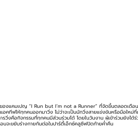
ึ่งของแคมเปญ “I Run but I’m not a Runner” ที่จัดขึ้นตลอดเดือ
แอคทีฟให้ทุกคนออกมาวิ่ง ไม่ว่าจะเป็นนักวิ่งสายแข่งขันหรือมือใหม่ที่เพ
วิ่งคือกิจกรรมที่ทุกคนมีส่วนร่วมได้ โดยในวันงาน ผู้เข้าร่วมยังได้ร
นจะขยับร่างกายกันต่อในปาร์ตี้เอ็กซ์คลูซีฟปิดท้ายค่ำคืน