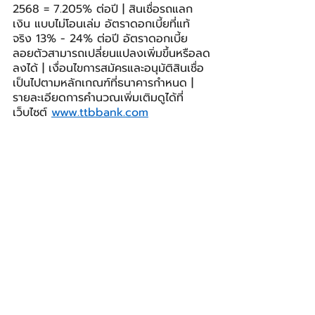
2568 = 7.205% ต่อปี | สินเชื่อรถแลก
เงิน แบบไม่โอนเล่ม อัตราดอกเบี้ยที่แท้
จริง 13% - 24% ต่อปี อัตราดอกเบี้ย
ลอยตัวสามารถเปลี่ยนแปลงเพิ่มขึ้นหรือลด
ลงได้ | เงื่อนไขการสมัครและอนุมัติสินเชื่อ
เป็นไปตามหลักเกณฑ์ที่ธนาคารกําหนด | 
รายละเอียดการคำนวณเพิ่มเติมดูได้ที่
เว็บไซต์ 
www.ttbbank.com
คำเตือนประกันชีวิต: ผู้ซื้อควรทำความเข้าใจ
ในรายละเอียดความคุ้มครอง เงื่อนไขและข้อ
ยกเว้นก่อนตัดสินใจทำประกันภัยทุกครั้ง/ 
รับประกันชีวิตโดย บริษัท พรูเด็นเชียล 
ประกันชีวิต (ประเทศไทย) จำกัด (มหาชน) ที
เอ็มบีธนชาต เป็นเพียงนายหน้าประกันชีวิต
และรับผิดชอบในฐานะนายหน้าเท่านั้น
คำเตือนกองทุน: ผู้ลงทุนควรทำความเข้าใจ
ลักษณะสินค้า เงื่อนไขผลตอบแทน ความ
เสี่ยง และศึกษาสิทธิประโยชน์ทางภาษีที่ระบุ
ไว้ในคู่มือการลงทุนของกองทุน ThaiESG 