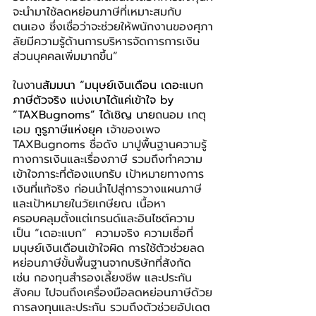
จะนำมาใช้ลดหย่อนภาษีที่เหมาะสมกับ
ตนเอง ซึ่งเชื่อว่าจะช่วยให้พนักงานของศุภา
ลัยมีความรู้ด้านการบริหารจัดการการเงิน
ส่วนบุคคลเพิ่มมากขึ้น”
ในงาน
สัมมนา “มนุษย์เงินเดือน เดอะแบก
ภาษีตัวจริง แบ่งเบาได้แค่เข้าใจ by 
“TAXBugnoms” ได้เชิญ นาย
ถนอม เกตุ
เอม 
กูรูภาษีแห่งยุค 
เจ้าของเพจ 
TAXBugnoms ชื่อดัง มาปูพื้นฐานความรู้
ทางการเงินและเรื่องภาษี รวมถึงทำความ
เข้าใจภาระที่ต้องแบกรับ เป้าหมายทางการ
เงินที่แท้จริง ก่อนนำไปสู่การวางแผนภาษี
และเป้าหมายในวัยเกษียณ เนื้อหา
ครอบคลุมตั้งแต่เทรนด์และอินไซต์ความ
เป็น “เดอะแบก”  ความจริง ความเชื่อที่
มนุษย์เงินเดือนเข้าใจผิด การใช้ตัวช่วยลด
หย่อนภาษีขั้นพื้นฐานจากบริษัทที่สังกัด 
เช่น กองทุนสำรองเลี้ยงชีพ และประกัน
สังคม ไปจนถึงเครื่องมือลดหย่อนภาษีด้วย
การลงทุนและประกัน รวมถึงตัวช่วยอัปเดต