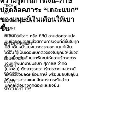
ความรู้ด้านการเงิน-ภาษี
TECH
ปลดล็อคภาระ “เดอะแบก”
BIZ
ของมนุษย์เงินเดือนให้เบา
INSURANCE
ขึ้น
SPORT
ทีเอ็มบีธนชาต หรือ ทีทีบี สานต่อความมุ่ง
LIFESTYLE
มั่นช่วยคนไทยมีชีวิตทางการเงินที่ดีขึ้นในทุก
ENTERTAINMENT
มิติ เดินหน้าแบ่งเบาภาระของมนุษย์เงิน
HEALTH
เดือน ผู้เป็นเดอะแบกตัวจริงในยุคนี้ให้มีชีวิต
ที่เบาขึ้น จัดสัมมนาพิเศษให้ความรู้ทางการ
EDUCATION
เงินแก่พนักงานบริษัท ศุภาลัย จำกัด 
IMPACT
(มหาชน)
ติดอาวุธความรู้การวางแผนภาษี 
SOCIETY
และตัวช่วยลดหย่อนภาษี พร้อมมอบโซลูชัน
ให้สามารถวางแผนจัดการการเงินส่วน
EVENT
บุคคลได้อย่างถูกต้องและยั่งยืน
SPOTLIGHT TRY