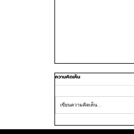
ความคิดเห็น
เขียนความคิดเห็น…
ออริจิ้น โฮเทล ปิดดีล ขาย
Staybridge Suites