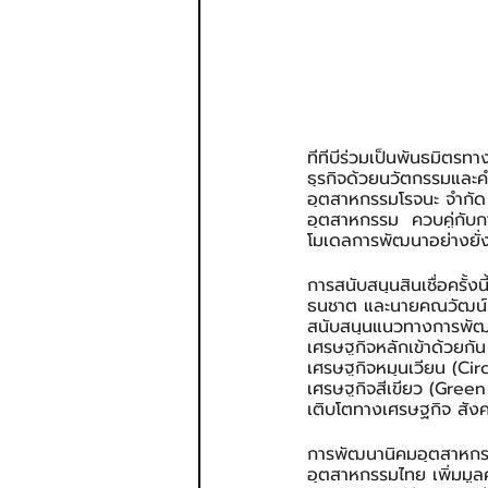
ทีทีบีร่วมเป็นพันธมิตรท
ธุรกิจด้วยนวัตกรรมและคำ
อุตสาหกรรมโรจนะ จำกัด
อุตสาหกรรม  ควบคู่กับกา
โมเดลการพัฒนาอย่างยั่
การสนับสนุนสินเชื่อครั้งน
ธนชาต และนายคณวัฒน์ จั
สนับสนุนแนวทางการพัฒ
เศรษฐกิจหลักเข้าด้วยกัน
เศรษฐกิจหมุนเวียน (Cir
เศรษฐกิจสีเขียว (Green
เติบโตทางเศรษฐกิจ สังค
การพัฒนานิคมอุตสาหกร
อุตสาหกรรมไทย เพิ่มมูล