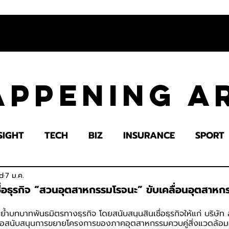
appening 
SIGHT
TECH
BIZ
INSURANCE
SPORT
LTH
EDUCATION
IMPACT
SOCIETY
E
d
7 ม.ค.
เชื่อธุรกิจ “สวนอุตสาหกรรมโรจนะ” ขับเคลื่อนอุตสาห
บี ย้ำบทบาทพันธมิตรทางธุรกิจ โดยสนับสนุนสินเชื่อธุรกิจให้แก่ บริษ
ื่อสนับสนุนการขยายโครงการของภาคอุตสาหกรรมควบคู่สิ่งแวดล้อมอ