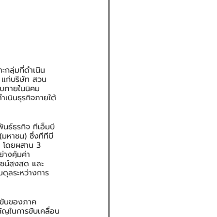
กลุ่มที่ดำเนิน
 แก่บริษัท สวน
บบภายในนิคม
ำเนินธุรกิจภายใต้
นธ์ธุรกิจ ทีเอ็มบี
าชน) ซึ่งทีทีบี
 โดยผสาน 3 
างคุ้มค่า 
ชน์สูงสุด และ
มดุลระหว่างการ
งขันของภาค
ัญในการขับเคลื่อน