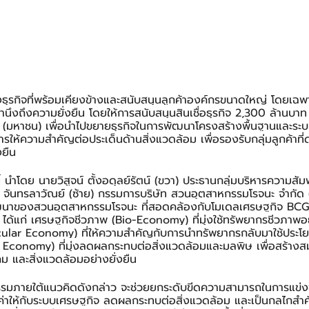
างธุรกิจที่พร้อมเคียงข้างและสนับสนุนลูกค้าองค์กรขนาดใหญ่ โดยเฉพาะ
นึงถึงความยั่งยืน โดยให้การสนับสนุนสินเชื่อธุรกิจ 2,300 ล้านบาท
 (มหาชน) เพื่อนำไปขยายธุรกิจในการพัฒนาโครงสร้างพื้นฐานและระ
รให้ความสำคัญต่อประเด็นด้านสิ่งแวดล้อม เพื่อรองรับกลุ่มลูกค้าที่ด
งยืน
ี้ นำโดย นายวิสูจน์ ตั้งอดุลย์รัตน์ (ขวา) ประธานกลุ่มบริหารความสัมพั
นทรลาวัณย์ (ซ้าย) กรรมการบริษัท สวนอุตสาหกรรมโรจนะ จำกัด (มห
นาของสวนอุตสาหกรรมโรจนะ ที่สอดคล้องกับโมเดลเศรษฐกิจ BCG
 ได้แก่ เศรษฐกิจชีวภาพ (Bio-Economy) ที่มุ่งใช้ทรัพยากรชีวภาพอย่
cular Economy) ที่ให้ความสำคัญกับการนำทรัพยากรกลับมาใช้ประโย
 Economy) ที่มุ่งลดผลกระทบต่อสิ่งแวดล้อมและมลพิษ เพื่อสร้างส
ม และสิ่งแวดล้อมอย่างยั่งยืน
รมภายใต้แนวคิดดังกล่าว จะช่วยยกระดับขีดความสามารถในการแข่
ค่าให้กับระบบเศรษฐกิจ ลดผลกระทบต่อสิ่งแวดล้อม และเป็นกลไกสำค