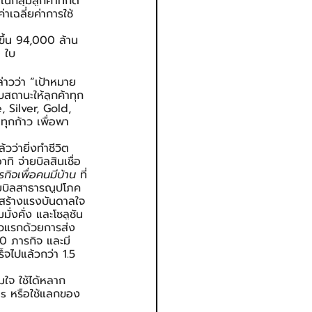
นกลุ่มลูกค้าที่กด
เฉลี่ยค่าการใช้
ขึ้น 94,000 ล้าน
0 ใบ
่าวว่า “เป้าหมาย
อบสถานะให้ลูกค้าทุก
e, Silver, Gold, 
ุกก้าว เพื่อพา
วว่ายิ่งทำชีวิต
อาทิ จ่ายบิลสินเชื่อ
รกิจเพื่อคนมีบ้าน
 ที่
่ายบิลสาธารณูปโภค 
วยสร้างแรงบันดาลใจ
ั่งคั่ง และโซลูชัน
้าวแรกด้วยการส่ง
50 ภารกิจ และมี
็จไปแล้วกว่า 1.5 
มใจ ใช้ได้หลาก
ass หรือใช้แลกของ