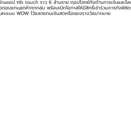
รผ่านแอป ttb touch ราว 6 ล้านราย ตอบโจทย์ทั้งด้านการเงินและไลฟ
ื่อตอบแทนลูกค้าทุกกลุ่ม พร้อมเปิดโอกาสให้มีสิทธิ์เข้าร่วมภารกิจพิช
อรับคะแนน WOW ไว้แลกแทนเงินสดหรือของรางวัลมากมาย 