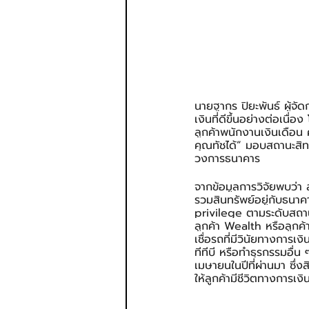
นายฐากร ปิยะพันธ์ ผู้จัด
เงินที่ดีขึ้นอย่างต่อเนื
ลูกค้าพนักงานเงินเดือน
คุณทัชได้” มอบสถานะสิท
วงการธนาคาร
จากข้อมูลการวิจัยพบว่า ลู
รวมสินทรัพย์อยู่กับธนาคาร
privilege ตามระดับสถานะ
ลูกค้า Wealth หรือลูกค้า
เชื่อรถที่มีวินัยทางการเง
ทีทีบี หรือทำธุรกรรมอื่
เมษายนในปีที่ผ่านมา ซึ่งส
ให้ลูกค้ามีชีวิตทางการเงินท