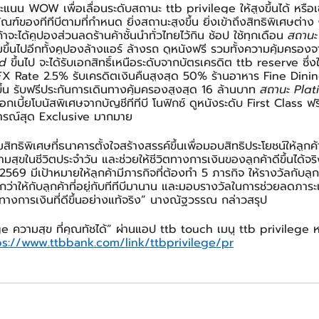
แนน WOW เพื่อเลื่อนระดับสถานะ ttb privilege ให้สูงขึ้นได้ หรือเข
ฑ์ของทีทีบีตามที่กำหนด ยิ่งสถานะสูงขึ้น ยิ่งเข้าถึงสิทธิพิเศษต่าง 
ค้าจะได้คูปองส่วนลดร้านค้าชั้นนำทั่วไทยไว้กิน ช้อป ใช้ทุกเดือน 
สถานะ
ติมขึ้นไปอีกทั้งคูปองล้างแอร์ ล้างรถ ดูหนังฟรี รวมทั้งความคุ้มครอ
d 
ขึ้นไป จะได้รับเอกสิทธิ์เหนือระดับจากบัตรเครดิต ttb reserve ซึ่งให
 FX Rate 2.5% รับเครดิตเงินคืนสูงสุด 50% ร้านอาหาร Fine Dini
งขึ้น รับฟรีประกันการเดินทางคุ้มครองสูงสุด 16 ล้านบาท 
สถานะ Plat
ดอกเบี้ยโบนัสพิเศษจากบัญชีทีทีบี โนฟิกซ์ ดูหนังระดับ First Class ฟ
การณ์สุด Exclusive มากมาย
ทธิพิเศษที่ธนาคารตั้งใจสร้างสรรค์ขึ้นเพื่อมอบสิทธิประโยชน์ให้ลูกค้า
วามสุขในชีวิตประจำวัน และช่วยให้ชีวิตทางการเงินของลูกค้าดีขึ้นได้จร
2569 มีเป้าหมายให้ลูกค้ามีภารกิจที่ต้องทำ 5 ภารกิจ ให้รางวัลกับลูกค
กกว่าให้กับลูกค้าที่อยู่กับทีทีบีมานาน และมอบรางวัลในการช่วยลดภ
ชีวิตทางการเงินที่ดีขึ้นอย่างแท้จริง” นางณัฐวรรณ กล่าวสรุป
ge ความสุข ที่คุณทัชได้” ผ่านแอป ttb touch เมนู ttb privilege 
ps://www.ttbbank.com/link/ttbprivilege/pr