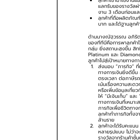
ลูกค้าเข้ามาใช้งานแ
แลกรับของรางวัลผ่
งาน 3 เดือนก่อนแล
ลูกค้าที่ถือผลิตภั
บาท และได้ฐานลูกค้
ด้านนางณัฐวรรณ อภิรัตนพ
ของทีทีบีคือการพาลูกค้าไป
กลุ่ม ยิ่งสถานะสูงขึ้น ส
Platinum และ Diamond โ
ลูกค้าไปสู่เป้าหมายทางกา
ส่งมอบ “ภารกิจ” ที่
ทางการเงินยิ่งดีขึ้น
ตรงเวลา ต่อภาษีรถย
เน้นเรื่องความสะดวก
หรือเพิ่มข้อมูลเกี่
ให้ “มีเงินเก็บ” และ
ทางการเงินที่เหมาะส
ภารกิจเพื่อชีวิตทาง
ลูกค้าทำภารกิจทั้ง
ล้านราย
ลูกค้าจะได้รับคะแน
หลายรูปแบบ ไม่ว่าจะ
รางวัลจากร้านค้าชั้