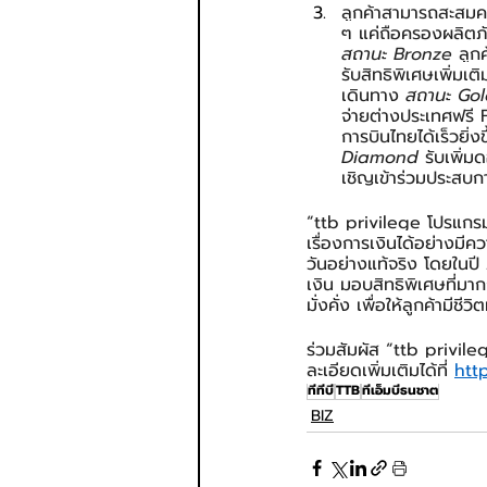
ลูกค้าสามารถสะสมคะ
ๆ แค่ถือครองผลิตภัณ
สถานะ Bronze
 ลูก
รับสิทธิพิเศษเพิ่มเ
เดินทาง 
สถานะ Gol
จ่ายต่างประเทศฟรี
การบินไทยได้เร็วยิ่
Diamond 
รับเพิ่ม
เชิญเข้าร่วมประสบ
“ttb privilege โปรแกรมสิ
เรื่องการเงินได้อย่างมีค
วันอย่างแท้จริง โดยในปี 
เงิน มอบสิทธิพิเศษที่มา
มั่งคั่ง เพื่อให้ลูกค้ามี
ร่วมสัมผัส “ttb privile
ละเอียดเพิ่มเติมได้ที่ 
htt
ทีทีบี
TTB
ทีเอ็มบีธนชาต
BIZ