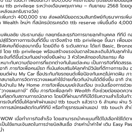
อป ttb touch เพิ่มขึ้นกว่า 800,000 ครั้ง/เดือน (เปรียบเทียบข้อมูลใ
าน ttb privilege ระหว่างเดือนพฤษภาคม – กันยายน 2568 โดยดูค่า
ะหลังแลกรับรางวัล)
ณฑ์เพิ่มกว่า 400,000 ราย ส่งผลให้มียอดรวมสินทรัพย์กับธนาคารเพิ่ม
า Wealth ใหม่ๆ ที่สมัครบัตรเครดิต ttb reserve เพิ่มขึ้นถึง 4,00
ิมลชัย ประธานกลุ่ม กลยุทธ์และธุรกิจการขายลูกค้าบุคคล ทีทีบี กล
สู่ชีวิตทางการเงินที่ดีขึ้น เราจึงสร้าง ttb privilege ขึ้นมา เพื่อม
ิทธิพิเศษก็ยิ่งสูงมากขึ้น โดยมีถึง 6 ระดับสถานะ ได้แก่ Basic, Bronz
ดย ttb privilege พร้อมสร้างแรงบันดาลใจและเดินไปกับลูกค้าในท
รเงินที่ดีขึ้นร่วมกันอย่างยั่งยืนผ่าน 3 หัวใจหลักของโปรแกรม คือ
เหมาะกับความต้องการที่แตกต่างกันในแต่ละคน เป็นภารกิจที่คัดสรรแล้
 อาทิ 
ภารกิจเพื่อคนมีรถ
 ที่เน้นส่งเสริมให้ลูกค้ามีวินัยที่ดีทางการเงิน 
นต์ผ่าน My Car ซื้อประกันภัยรถยนต์เพื่อป้องกันเหตุไม่คาดฝัน 
ภา
สบายในการจัดการวางแผนค่าใช้จ่ายเกี่ยวกับบ้านได้ดียิ่งขึ้น อาทิ จ
ยวกับบ้านใน My Home 
ภารกิจเพื่อมนุษย์เงินเดือน
 จะเน้นเรื่องการช่
 “วางแผนภาษี” ดีขึ้น 
ภารกิจเพื่อลูกค้า Wealth
 ที่จะช่วยต่อยอดความม
มที่สุดกับสถานการณ์ตลาด โดยปีที่ผ่านมาทีทีบีได้รับความสำเร็จในก
การเงินที่ดีขึ้นให้ลูกค้าผ่านแอป ttb touch แล้วราว 6 ล้านคน ผ่าน 
จากการสมัครผลิตภัณฑ์ทีทีบี หรือทำธุรกรรมผ่านแอป  ttb touch สำเร
น WOW เมื่อทำภารกิจสำเร็จ โดยสามารถนำคะแนนที่ได้ไปเลือกใช้ได้ตา
เป็นใช้แทนเงินสดในการจ่ายบิลสินเชื่อ จ่ายค่าน้ำค่าไฟ เติม Easy P
นนำ