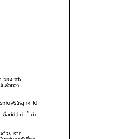
งๆ ของ ttb 
ปแล้วกว่า 
กันฟรีให้ลูกค้าไป
่อทีทีบี ค่าน้ำค่า
้นด้วย อาทิ