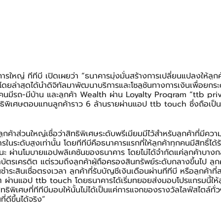
การใหญ่ ทีทีบี เปิดเผยว่า “ธนาคารมุ่งมั่นสร้างการเปลี่ยนแปลงให้ลูก
่อง โดยล่าสุดได้นำดิจิทัลมาพัฒนาบริการและโซลูชันทางการเงินเพื่อยก
 คนมีรถ-มีบ้าน และลูกค้า Wealth ผ่าน Loyalty Program “ttb priv
ธิพิเศษตอบแทนลูกค้าราว 6 ล้านรายผ่านแอป ttb touch ซึ่งถือเป็
กค้าส่วนใหญ่เชื่อว่าสิทธิพิเศษระดับพรีเมียมมีไว้สำหรับลูกค้าที่มีควา
ในระดับสูงเท่านั้น โดยทีทีบีคือธนาคารแรกที่ให้ลูกค้าทุกคนมีสิทธิ์ได้
 ผ่านโมบายแอปพลิเคชันของธนาคาร โดยไม่ได้จำกัดแค่ลูกค้าบางกลุ่ม
บัตรเครดิต แต่รวมถึงลูกค้าผู้ถือครองสินทรัพย์ระดับกลางขึ้นไป ลูกค้
ินชำระสินเชื่อตรงเวลา ลูกค้าที่รับบัญชีเงินเดือนผ่านทีทีบี หรือลูกค้าท
น ๆ ผ่านแอป ttb touch โดยธนาคารได้เริ่มทยอยส่งมอบโปรแกรมนี้ให้ลู
ิทธิพิเศษที่ทีทีบีมอบให้นั้นไม่ได้เป็นแค่การแจกของรางวัลไลฟ์สไตล์ทั
ี่ดีขึ้นได้จริง”