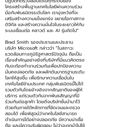
ปฏิบัติที่ตรวจสอบได้ในทุกระดับของ
โครงสร้างพื้นฐานเทคโนโลยีผ่านความร่วม
มือกับพันธมิตรระดับโลก เรามุ่งหวังที่จะ
เสริมสร้างความแข็งแกร่ง ขยายโอกาสทาง
ดิจิทัล และสร้างความมั่นใจในระยะยาวให้กับ
ระบบเชื่อมต่อ คลาวด์ และ AI รุ่นถัดไป
”
Brad Smith รองประธานและประธาน
บริษัท Microsoft กล่าวว่า
“
ในสภาวะ
แวดล้อมทางภูมิรัฐศาสตร์ปัจจุบัน ถือเป็น
เรื่องสำคัญอย่างยิ่งที่บริษัทที่มีแนวคิดตรง
กันจะต้องทำงานร่วมกันเพื่อปกป้องความ
มั่นคงปลอดภัย และผลักดันมาตรฐานระดับ
โลกให้สูงขึ้น เพื่อรักษาความเชื่อมั่นใน
เทคโนโลยีข้ามประเทศ กลุ่มพันธมิตรนี้ไม่ได้
รวมตัวกันโดยอ้างอิงจากสัญชาติของผู้ให้
บริการ แต่รวมตัวกันจากพันธสัญญาที่มี
ร่วมกันต่อลูกค้า โดยดึงบริษัทชั้นนำมาไว้
ด้วยกันภายใต้หลักการที่ชัดเจนและตรวจ
สอบได้ เพื่อพิสูจน์ว่าเทคโนโลยีสามารถ
ดำเนินการได้อย่างปลอดภัย มีความน่าเชื่อ
ถือ และมีความรับผิดชอบ ไม่ว่าจะถูกนำไปใช้