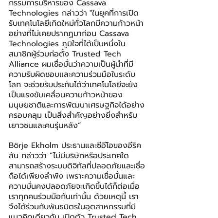
กรรมการบริหารของ Cassava 
Technologies กล่าวว่า
"ในยุคที่การเปิด
รับเทคโนโลยีเกิดใหม่ทั่วโลกมีความก้าวหน้า
อย่างที่ไม่เคยปรากฏมาก่อน Cassava 
Technologies ภูมิใจที่ได้เป็นหนึ่งใน
สมาชิกผู้ร่วมก่อตั้ง Trusted Tech 
Alliance ผมเชื่อมั่นว่าความเป็นผู้นำที่มี
ความรับผิดชอบและความร่วมมือในระดับ
โลก จะช่วยรับประกันได้ว่าเทคโนโลยีจะยัง
เป็นแรงขับเคลื่อนความก้าวหน้าของ
มนุษยชาติและการพัฒนาเศรษฐกิจได้อย่าง
ครอบคลุม เป็นสิ่งสำคัญอย่างยิ่งสำหรับ
เยาวชนและคนรุ่นหลัง
”
Börje Ekholm ประธานและซีอีโอของอีริค
สัน กล่าวว่า 
“
ไม่มีบริษัทหรือประเทศใด
สามารถสร้างระบบดิจิทัลที่ปลอดภัยและเชื่อ
ถือได้เพียงลำพัง เพราะความเชื่อมั่นและ
ความมั่นคงปลอดภัยจะเกิดขึ้นได้ก็ต่อเมื่อ
เราทุกคนร่วมมือกันเท่านั้น ด้วยเหตุนี้ เรา
จึงได้ร่วมกับพันธมิตรในอุตสาหกรรมที่มี
แนวคิดเดียวกัน เปิดตัว Trusted Tech 