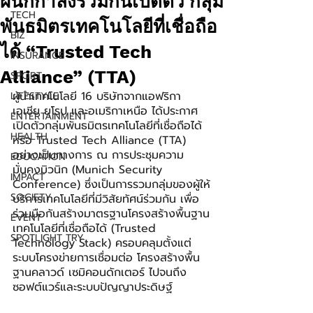
ผนึกกำลังร่วมกันเปิดตัว กลุ่ม
TECH
พันธมิตรเทคโนโลยีที่เชื่อถือ
BIZ
ได้ “Trusted Tech
INSURANCE
Alliance” (TTA)
SPORT
ผู้นำเทคโนโลยี 16 บริษัทจากแอฟริกา 
LIFESTYLE
เอเชีย ยุโรป และอเมริกาเหนือ ได้ประกาศ
ENTERTAINMENT
เปิดตัวกลุ่มพันธมิตรเทคโนโลยีที่เชื่อถือได้ 
HEALTH
หรือ Trusted Tech Alliance (TTA) 
อย่างเป็นทางการ ณ การประชุมความ
EDUCATION
มั่นคงมิวนิก (Munich Security 
IMPACT
Conference) ซึ่งเป็นการรวมกลุ่มของผู้ให้
SOCIETY
บริการเทคโนโลยีที่มีวิสัยทัศน์ร่วมกัน เพื่อ
ร่วมมือกันสร้างมาตรฐานโครงสร้างพื้นฐาน
EVENT
เทคโนโลยีที่เชื่อถือได้ (Trusted 
SPOTLIGHT TRY
Technology Stack) ครอบคลุมตั้งแต่
ระบบโครงข่ายการเชื่อมต่อ โครงสร้างพื้น
ฐานคลาวด์ เซมิคอนดักเตอร์ ไปจนถึง
ซอฟต์แวร์และระบบปัญญาประดิษฐ์