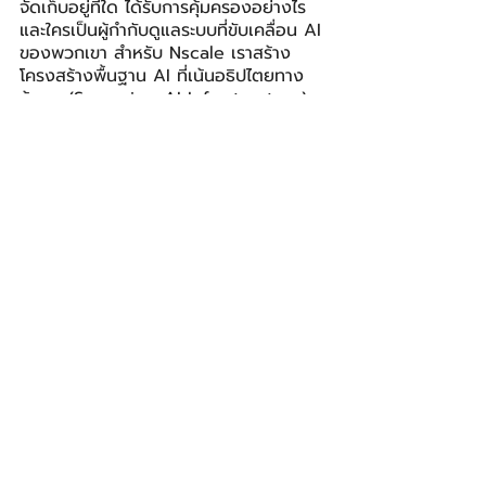
จัดเก็บอยู่ที่ใด ได้รับการคุ้มครองอย่างไร 
และใครเป็นผู้กำกับดูแลระบบที่ขับเคลื่อน AI 
ของพวกเขา สำหรับ Nscale เราสร้าง
โครงสร้างพื้นฐาน AI ที่เน้นอธิปไตยทาง
ข้อมูล (Sovereign AI Infrastructure) 
โดยเฉพาะ ด้วยการประสานประสิทธิภาพเข้า
กับความปลอดภัยที่เข้มงวด ความโปร่งใส 
และการควบคุมในระดับท้องถิ่น เราภูมิใจที่ได้
เป็นพันธมิตรกับองค์กรทั่วโลกเพื่อผลักดัน 
AI ให้ก้าวหน้าในแนวทางที่ปลอดภัย เชื่อถือ
ได้ และสร้างขึ้นเพื่อความยืดหยุ่นในระยะ
ยาว
”
Jun Sawada ประธานกรรมการบริหารของ 
NTT กล่าวว่า 
“
ไม่ว่าเทคโนโลยีอย่าง AI 
และความมั่นคงปลอดภัยไซเบอร์บนเครือ
ข่ายเชื่อมต่อจะล้ำสมัยเพียงใด การแลก
เปลี่ยนมุมมองที่หลากหลายถือเป็นสิ่ง
จำเป็นเพื่อให้สังคมยอมรับเทคโนโลยีนั้นๆ 
จึงเป็นเรื่องสำคัญอย่างยิ่งที่องค์กรซึ่งได้
รับความไว้วางใจ มีค่านิยมและหลัก
จริยธรรมร่วมกัน จะต้องประสานงานอย่าง