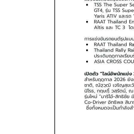
TSS The Super Ser
GT4, รุ่น TSS Sup
Yaris ATIV และรถ 
RAAT Thailand En
Altis และ TC 3  โ
การแข่งขันรถยนต์รูปแบบ
RAAT Thailand Ra
Thailand Rally R
ประเดิมฤดูกาลเรียบ
ASIA CROSS COUN
เปิดตัว “ไลน์อัพนักแข
สำหรับฤดูกาล 2026 ยังผ
ชาติ, ณัฐวุฒิ เจริญสุขะ
นิโรธ, กฤษฎิ์ วสุรัตน์, 
รุ่นใหม่ “มาริโอ้-สิทธิช
Co-Driver อิทธิพล สิมารั
 ซึ่งทั้งหมดจะเป็นกำลั