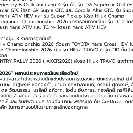
ies by B-Quik ลงแข่งขัน 4 รุ่น คือ รุ่น TSS Supercar GT4 ใช
ercar GTC ใช้รถ GR Supra GTC และ Corolla Altis GTC, รุ่น Supe
Yaris ATIV HEV และ รุ่น Super Pickup ใช้รถ Hilux Champ
durance Championship 2026 มาราธอนทางเรียบ รุ่น TC 2 โดย
ดยรถ Yaris ATIV และ TC N+ โดยรถ Yaris ATIV HEV
ทางฝุ่น 3 รายการสุดมันส์
lly Championship 2026 ด้วยรถ TOYOTA Yaris Cross HEV ในร
aid Championship 2026 ด้วยรถ Hilux TRAVO ในรุ่น T1D ก็คว้
ร้อย
TRY RALLY 2026 ( AXCR2026) ส่งรถ Hilux TRAVO ลงทำการ
่ง 2026” ผสานประสบการณ์และเลือดใหม่
สมผสานกำลังระหว่างนักแข่งประสบการณ์สูงและนักแข่งรุ่นใหม่ นำโ
วัฒนะ, ณัฐพงษ์ ห่อทองคำ, มานัต กุละปาลานนท์, กรัณฑ์ ศุภพงษ์, อ
ณ ดล วัฒนธรรม, นรรัศมิ์ อภิวาท, ไอตั้น อัษฎาธร, ทรงศักดิ์ กรศิริส
ัย ฆังนิมิตร” ผนึกกำลังร่วมกับนักแข่งสายฝุ่นประกอบด้วย จุ๊บ-ณัฐพล
กษ์ และ ธันยพัต มีนิล รวมถึง มานะ พรศิริเชิด กับ Co-Driver กิตติศั
งสำคัญในการล่าแชมป์ในรายการหลักของฤดูกาล