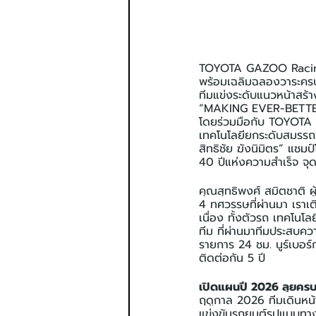
TOYOTA GAZOO Racing 
พร้อมเฉลิมฉลองวาระครบร
ทีมแข่งระดับแนวหน้าสร้
“MAKING EVER-BETTER 
โดยร่วมมือกับ TOYOTA
เทคโนโลยียกระดับสมรรถนะ
สิทธิชัย ฆังนิมิตร” แชมป์
40 ปีแห่งความสำเร็จ จุ
คุณสุทธิพงศ์ สมิตชาต
4 ทศวรรษที่ผ่านมา เราเ
เนื่อง ทั้งตัวรถ เทคโนโ
ทีม ที่ผ่านมาทีมประสบคว
รายการ 24 ชม. นูร์เบอร
ติดต่อกัน 5 ปี 
เปิดแผนปี 2026 ลุยครบท
ฤดูกาล 2026 ทีมเดินหน
แข่งขันรถยนต์รูปแบบทา