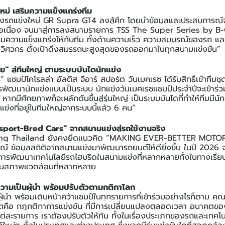
หม่ เสริมความแข็งแกร่งทีม
รส่งรถแข่งใหม่ GR Supra GT4 ลงสู้ศึก โดยนำข้อมูลและประสบการณ
อเนื่อง จนมาสู่การลงสนามรายการ TSS The Super Series by B
ิมความแข็งแกร่งให้กับทีม ทั้งด้านความเร็ว ความสมบูรณ์ของรถ แ
ับ วิศวกร ตั้งเป้าดึงสมรรถนะสูงสุดของรถออกมาในทุกสนามแข่งขัน”
ธิชัย” สู่ทีมใหญ่ ตามระบบบันไดนักแข่ง
ตร” แชมป์โคโรลล่า อัลติส จีอาร์ สปอร์ต วันเมคเรซ ได้รับสิทธิ์เข้าทีมช
ฒนานักแข่งแบบเป็นระบบ นักแข่งวันเมคเรซแชมป์ประจำปีจะเข้าร่วม
ปี หากมีศักยภาพก็จะผลักดันขึ้นสู่รุ่นใหญ่ เป็นระบบบันไดที่ทำให้ทีมมี
กแข่งที่อยู่ในทีมใหญ่จากระบบนี้แล้ว 6 คน”
sport-Bred Cars” จากสนามแข่งสู่รถใช้งานจริง
g Thailand ยังคงยึดแนวคิด “MAKING EVER-BETTER MOTO
ข้อมูลสถิติจากสนามแข่งมาพัฒนารถยนต์ให้ดียิ่งขึ้น ในปี 2026 จ
การพัฒนาเทคโนโลยีรถไฮบริดในสนามแข่งที่หลากหลายทั้งในทางเรียบแ
นสภาพแวดล้อมที่หลากหลาย
วามเป็นผู้นำ พร้อมปรับตัวตามกติกาโลก
ู้นำ พร้อมเดินหน้าคว้าแชมป์ในทุกรายการที่เข้าร่วมอย่างไรก็ตาม คุณ
คตคือ กฎกติกาการแข่งขัน ที่มีการเปลี่ยนแปลงตลอดเวลา อนาคตข
แต่ละรายการ เราต้องปรับตัวให้ทัน ทั้งในเรื่องประเภทของรถและเทคโน