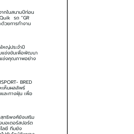
์จากในสนามปีก่อน
-Quik  รถ “GR 
ละด้วยการทำงาน
ุดใหญ่ประจำปี 
แข่งขันเพื่อพัฒนา
นักแข่งคุณภาพอย่าง
RSPORT- BRED 
ะเห็นผลลัพธ์
ละทางฝุ่น เพื่อ
สุทธิพงศ์ยังเสริม
องมอเตอร์สปอร์ต
โลยี ทีมยัง