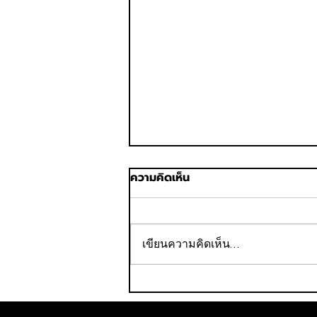
ความคิดเห็น
เขียนความคิดเห็น…
“บางกอกแอร์เวย์ส สุโขทัย
ฮาล์ฟ มาราธอน 2026” สนามที่