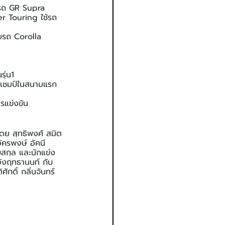
้รถ GR Supra 
r Touring ใช้รถ 
รถ Corolla 
ุ่น1
าแชมป์ในสนามแรก
แข่งขัน
ดย สุทธิพงศ์ สมิต
ัครพงษ์ อัคนี
ืบสกุล และนักแข่ง
 อังฤทธานนท์ กับ 
กดิ์ กลิ่นจันทร์ 