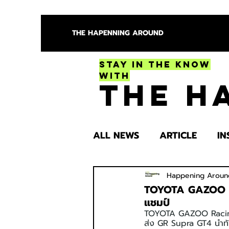
THE HAPENNING AROUND
Stay in the Know
With
The H
ALL NEWS
ARTICLE
IN
ENTERTAINMENT
HEA
Happening Aroun
TOYOTA GAZOO Rac
แชมป์
TOYOTA GAZOO Racing T
SPOTLIGHT TRY
ส่ง GR Supra GT4 นำทัพ 