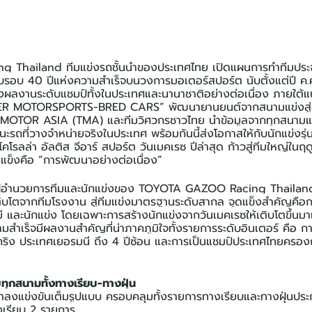
Thailand ทีมแข่งรถชั้นนำของประเทศไทย เปิดแผนการทำทีมประ
อบ 40 ปีแห่งความสำเร็จบนวงการมอเตอร์สปอร์ต นับตั้งแต่ปี ค.ศ.
างผลงานระดับแชมป์ทั้งในประเทศและนานาชาติอย่างต่อเนื่อง ภายใต้แ
MOTORSPORTS-BRED CARS” พัฒนายานยนต์จากสนามแข่งสู่รถยนต
 MOTOR ASIA (TMA) และทีมวิศวกรชาวไทย นำข้อมูลจากทุกสนามแข
รถที่วางจำหน่ายจริงในประเทศ พร้อมกันนี้ส่งโอกาสให้กับนักแข่งรุ่นใ
โคโรลล่า อัลติส จีอาร์ สปอร์ต วันเมคเรซ ปีล่าสุด ก้าวสู่ทีมใหญ่ในฤดู
ดแข็งคือ “การพัฒนาอย่างต่อเนื่อง”
ิ ผู้อำนวยการทีมและนักแข่งของ TOYOTA GAZOO Racing Thailan
ติบโตจากทีมโรงงาน สู่ทีมแข่งมาตรฐานระดับสากล จุดแข็งสำคัญคื
ลยี และนักแข่ง โดยเฉพาะการสร้างนักแข่งจากวันเมคเรซให้เติบโตขึ้นม
ามสำเร็จมีผลงานสำคัญที่น่าภาคภูมิใจทั้งรายการระดับอินเตอร์ คือ 
์กริง ประเทศเยอรมนี ถึง 4 ปีซ้อน และการเป็นแชมป์ประเทศไทยครอ
ุกสนามทั้งทางเรียบ-ทางฝุ่น
้าลงแข่งขันเต็มรูปแบบ ครอบคลุมทั้งรายการทางเรียบและทางฝุ่นปร
งเรียบ 2 รายการ