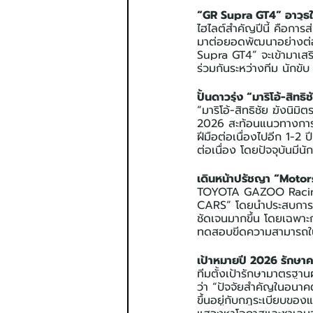
“GR Supra GT4” อาวุธใ
ไฮไลต์สำคัญปีนี้ คือกา
มาต่อยอดพัฒนาอย่างต่
Supra GT4” จะเข้ามาเสร
ร่วมกันระหว่างทีม นักข
ปั้นดาวรุ่ง “มาริโอ้-สิท
“มาริโอ้-สิทธิชัย ฆังนิมิ
2026 สะท้อนแนวทางการพั
ฝีมือต่อเนื่องไปอีก 1-2 
ต่อเนื่อง โดยปัจจุบันมีนั
เดินหน้าปรัชญา “Motor
TOYOTA GAZOO Racin
CARS” โดยนำประสบการณ์ 
ชัดเจนมากขึ้น โดยเฉพาะ
ทดสอบขีดความสามารถใ
เป้าหมายปี 2026 รักษาค
ทีมตั้งเป้ารักษามาตรฐานผ
ว่า “ปัจจัยสำคัญในอนา
ขึ้นอยู่กับกฎระเบียบของ