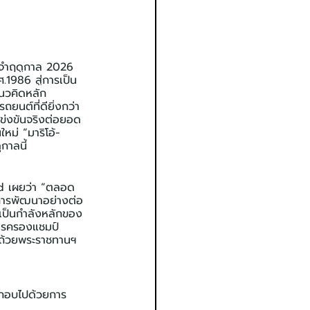
จำฤดูกาล 2026 
1986 สู่การเป็น
นวคิดหลัก 
์ที่ดียิ่งกว่า 
่งขันจริงต่อยอด
หม่ “มาริโอ้-
กาลนี้   
d เผยว่า “ตลอด 
อการพัฒนาอย่างต่อ
าเป็นกำลังหลักของ
การครองแชมป์
งถ้วยพระราชทานฯ 
ะกอบไปด้วยการ