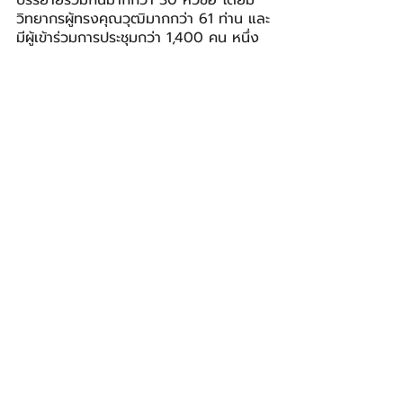
บรรยายรวมกันมากกว่า 30 หัวข้อ โดยมี
วิทยากรผู้ทรงคุณวุฒิมากกว่า 61 ท่าน และ
มีผู้เข้าร่วมการประชุมกว่า 1,400 คน หนึ่ง
ไฮไลต์ที่สำคัญ คือ โปรแกรม “จับคู่ธุรกิจ 
(Business Matching)” ที่ออกแบบมาเพื่อ
อำนวยความสะดวกในการนัดหมายแบบตัว
ต่อตัว (one-to-one) ที่มีการจัดเตรียมไว้
ล่วงหน้ามากกว่า 360 ครั้ง ระหว่างผู้ซื้อ
และผู้ขายตลอด 2 วันของงาน ติดตามราย
ละเอียดเพิ่มเติมของงาน TMX 2026 ได้ที่ 
https://tmxexpo.com/
สมาคมการแสดงสินค้า (ไทย)
BIZ
โพสต์ล่าสุด
ดูทั้งหมด