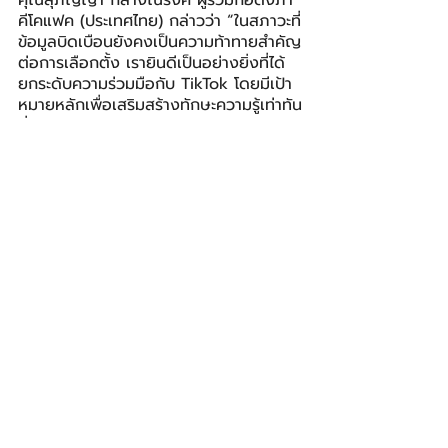
คุณสุภิญญา กลางณรงค์ ผู้ร่วมก่อตั้งภา
คีโคแฟค (ประเทศไทย) กล่าวว่า “ในสภาวะที่
ข้อมูลบิดเบือนยังคงเป็นความท้าทายสำคัญ
ต่อการเลือกตั้ง เรายินดีเป็นอย่างยิ่งที่ได้
ยกระดับความร่วมมือกับ TikTok โดยมีเป้า
หมายหลักเพื่อเสริมสร้างทักษะความรู้เท่าทัน
สื่อดิจิทัล ช่วยให้คนไทยสามารถรับมือกับ
ข้อมูลบนโลกออนไลน์ได้อย่างปลอดภัย และ
เข้าถึงข้อมูลที่ผ่านการตรวจสอบข้อเท็จจริง
ได้อย่างถูกต้อง”
การเปิดตัวศูนย์ข้อมูลการเลือกตั้ง 2569 
ถือเป็นการสานต่อความมุ่งมั่นด้านการเสริม
สร้างความปลอดภัยระยะยาวของ TikTok 
ในประเทศไทย เช่นเดียวกับ โครงการ 
#ThaisAware
 ที่ประสบความสำเร็จ และ
เป็นโครงการสร้างความรู้ดิจิทัลที่ดำเนินการ
ต่อเนื่องโดยร่วมกับหน่วยงานภาครัฐและ
ภาคประชาสังคมกว่า 12 แห่ง
TikTok ยังคงมุ่งมั่นร่วมมือกับทั้งภาครัฐ
และเอกชน เพื่อให้นโยบายด้านความ