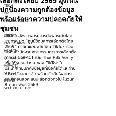
เลือกตั้งไทยปี 2569 มุ่งเน้น
TECH
ปกป้องความถูกต้องข้อมูล
BIZ
พร้อมรักษาความปลอดภัยให้
INSURANCE
ชุมชน
SPORT
TikTok แพลตฟอร์มการค้นพบระดับโลก 
LIFESTYLE
ประกาศเปิด “ศูนย์ข้อมูลการเลือกตั้งไทย 
ENTERTAINMENT
2569” ภายในแอปพลิเคชัน TikTok ร่วม
HEALTH
มือกับสำนักงานคณะกรรมการการเลือกตั้ง 
(กกต.) COFACT และ Thai PBS Verify 
EDUCATION
เพื่อให้ชุมชนต่างๆ ของ TikTok ใน
IMPACT
ประเทศไทยเข้าถึงข้อมูลที่เชื่อถือได้และผ่าน
SOCIETY
การตรวจสอบแล้ว พร้อมตัดสินใจอย่าง
รอบรู้ก่อนลงคะแนนเลือกตั้งทั่วไป ในวันที่ 
EVENT
8 กุมภาพันธ์ 2569
SPOTLIGHT TRY