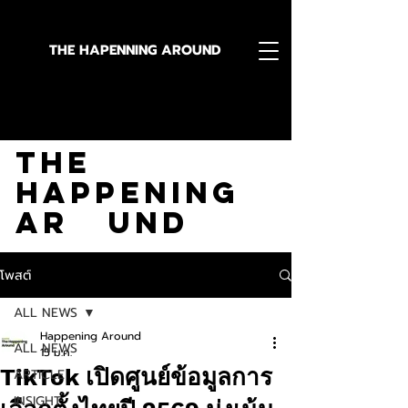
THE HAPENNING AROUND
Stay in the Know With
The
Happening
Ar und
โพสต์
ALL NEWS
Happening Around
ALL NEWS
15 ม.ค.
TikTok เปิดศูนย์ข้อมูลการ
ARTICLE
INSIGHT