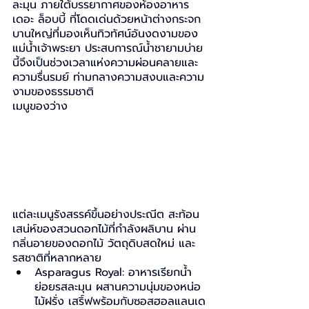
ละมุน ภายใต้บรรยากาศของห้องอาหาร
เดอะ ล็อบบี้ ที่โดดเด่นด้วยหน้าต่างกระจก
บานใหญ่ที่มองเห็นทิวทัศน์อันงดงามของ
แม่น้ำเจ้าพระยา ประสบการณ์น้ำชายามบ่าย
นี้จึงเป็นช่วงเวลาแห่งความผ่อนคลายและ
ความรื่นรมย์ ท่ามกลางความสงบและความ
งามของธรรมชาติ
เมนูของว่าง
แต่ละเมนูรังสรรค์ขึ้นอย่างประณีต สะท้อน
เสน่ห์ของสวนดอกไม้ที่กำลังผลิบาน ผ่าน
กลิ่นอายของดอกไม้ วัตถุดิบสดใหม่ และ
รสชาติที่หลากหลาย
Asparagus Royal: อาหารเรียกน้ำ
ย่อยรสละมุน ผสานความนุ่มของหน่อ
ไม้ฝรั่ง เสริ์ฟพร้อมกับซอสฮอลแลนเด