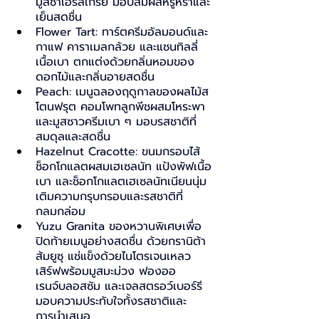
มูสชาเอิร์ลเกรย์ มอบสัมผัสหรูหราและ
เย็นสดชื่น
Flower Tart: ทาร์ตครีมอัลมอนด์และ
กาแฟ คาราเมลกล้วย และแชนทิลลี่
เนื้อเบา ตกแต่งด้วยกลิ่นหอมของ
ดอกไม้และกลิ่นอายสดชื่น
Peach: เมนูฉลองฤดูกาลของผลไม้ส
โตนฟรุต คอมโพทลูกพีชผสมโหระพา 
และมูสซาวครีมเบา ๆ มอบรสชาติที่
สมดุลและสดชื่น
Hazelnut Cracotte: ขนมกรอบไส้
ช็อกโกแลตผสมเฮเซลนัท แป้งพัฟเนื้อ
เบา และช็อกโกแลตเฮเซลนัทเนียนนุ่ม 
เติมความกรุบกรอบและรสชาติที่
กลมกล่อม
Yuzu Granita ของหวานพิเศษเพื่อ
ปิดท้ายเมนูอย่างสดชื่น ด้วยกรานิต้า
ส้มยูซุ แช่แข็งด้วยไนโตรเจนเหลว 
เสิร์ฟพร้อมมูสมะม่วง ฟองออ
เรนจ์บลอสซัม และเจลสตรอว์เบอร์รี 
มอบความประทับใจทั้งรสชาติและ
การนำเสนอ