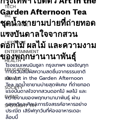
กรุงเทพฯ เปิดตัว Art in the
TECH
Garden Afternoon Tea
BIZ
ชุดน้ำชายามบ่ายที่ถ่ายทอด
INSURANCE
แรงบันดาลใจจากสวน
SPORT
LIFESTYLE
ดอกไม้ ผลไม้ และความงาม
ENTERTAINMENT
ของพฤกษานานาพันธุ์
HEALTH
โรงแรมเพนนินซูลา กรุงเทพฯ ขอเชิญทุก
EDUCATION
ท่านร่วมสัมผัสความสดชื่นจากธรรมชาติ 
กับ Art in the Garden Afternoon 
IMPACT
Tea ชุดน้ำชายามบ่ายสุดพิเศษ ที่ถ่ายทอด
SOCIETY
แรงบันดาลใจจากสวนดอกไม้ ผลไม้ และ
EVENT
ความงามของพฤกษานานาพันธุ์ ผ่าน
รสชาติและศิลปะการรังสรรค์อาหารอย่าง
SPOTLIGHT TRY
ประณีต เสิร์ฟทุกวันที่ห้องอาหารเดอะ 
ล็อบบี้