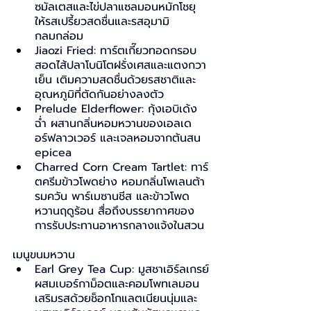
ซมัลเตสและไข่ปลาแซลมอนหมักโชยุ 
ให้รสเปรี้ยวสดชื่นและรสอุมามิ
กลมกล่อม
Jiaozi Fried: ทาร์ตเกี๊ยวทอดกรอบ 
สอดไส้ปลาโบนิโตฝรั่งเศสและแตงกวา
เย็น เติมความสดชื่นด้วยรสชาติและ
อุณหภูมิที่ตัดกันอย่างลงตัว
Prelude Elderflower: กุ้งเอบิเด้ง
ฉ่ำ ผสานกลิ่นหอมหวานของเอลเด
อร์ฟลาวเวอร์ และเจลหอมจากต้นสน 
epicea
Charred Corn Cream Tartlet: ทาร์
ตครีมข้าวโพดย่าง หอมกลิ่นโพเลนต้า
รมควัน พาร์เมซานชีส และข้าวโพด
หวานฤดูร้อน สื่อถึงบรรยากาศของ
การรับประทานอาหารกลางแจ้งในสวน
เมนูขนมหวาน
Earl Grey Tea Cup: มูสชาเอิร์ลเกรย์
ผสมเบอร์กาม็อตและคอมโพทเลมอน 
เสริมรสด้วยช็อกโกแลตเนียนนุ่มและ