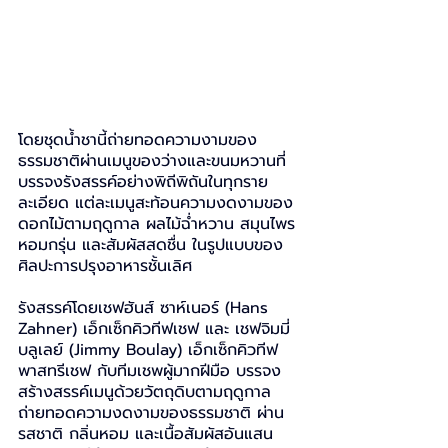
โดยชุดน้ำชานี้ถ่ายทอดความงามของ
ธรรมชาติผ่านเมนูของว่างและขนมหวานที่
บรรจงรังสรรค์อย่างพิถีพิถันในทุกราย
ละเอียด แต่ละเมนูสะท้อนความงดงามของ
ดอกไม้ตามฤดูกาล ผลไม้ฉ่ำหวาน สมุนไพร
หอมกรุ่น และสัมผัสสดชื่น ในรูปแบบของ
ศิลปะการปรุงอาหารชั้นเลิศ
รังสรรค์โดยเชฟฮันส์ ซาห์เนอร์ (Hans 
Zahner) เอ็กเซ็กคิวทีฟเชฟ และ เชฟจิมมี่ 
บลูเลย์ (Jimmy Boulay) เอ็กเซ็กคิวทีฟ
พาสทรีเชฟ กับทีมเชพผู้มากฝีมือ บรรจง
สร้างสรรค์เมนูด้วยวัตถุดิบตามฤดูกาล 
ถ่ายทอดความงดงามของธรรมชาติ ผ่าน
รสชาติ กลิ่นหอม และเนื้อสัมผัสอันแสน