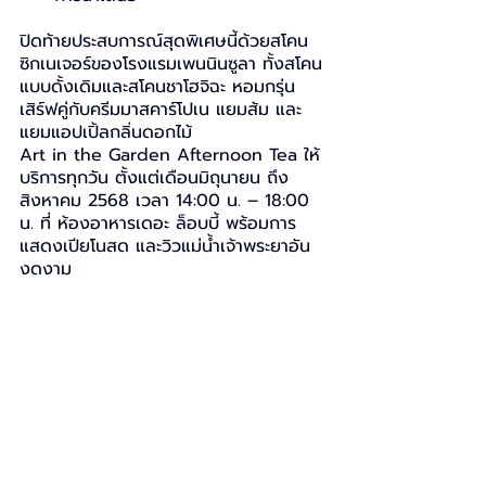
ปิดท้ายประสบการณ์สุดพิเศษนี้ด้วยสโคน
ซิกเนเจอร์ของโรงแรมเพนนินซูลา ทั้งสโคน
แบบดั้งเดิมและสโคนชาโฮจิฉะ หอมกรุ่น 
เสิร์ฟคู่กับครีมมาสคาร์โปเน แยมส้ม และ
แยมแอปเปิ้ลกลิ่นดอกไม้
Art in the Garden Afternoon Tea ให้
บริการทุกวัน ตั้งแต่เดือนมิถุนายน ถึง 
สิงหาคม 2568 เวลา 14:00 น. – 18:00 
น. ที่ ห้องอาหารเดอะ ล็อบบี้ พร้อมการ
แสดงเปียโนสด และวิวแม่น้ำเจ้าพระยาอัน
งดงาม
ราคาท่านละ 1,388++ บาท และสำหรับสอง
ท่าน ราคา 2,388++ บาท รวมชาหรือกาแฟ 
ราคานี้ยังไม่รวมค่าบริการ 10% และภาษี
มูลค่าเพิ่ม
สำรองที่นั่งและสอบถามข้อมูลเพิ่มเติมได้ที่ 
โรงแรมเพนนินซูลา กรุงเทพฯ โทร. +66 
(2) 020 6969 หรืออีเมล 