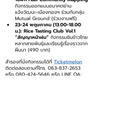
กิจกรรมออกแบบอนาคตย่าน
แจ้งวัฒนะ-เมืองทองฯ ร่วมกับกลุ่ม 
Mutual Ground (ร่วมงานฟรี)
23-24 พฤษภาคม (13.00-18.00 
น.):
Rice Tasting Club Vol.1 
“สัญญาหน้าฝน”
 กิจกรรมชิมข้าวไทย
หลากสายพันธุ์และเรียนรู้เรื่องราวจาก
ผืนนา (490 บาท)
สำรองที่นั่งกิจกรรมได้ที่ 
Ticketmelon
ติดต่อสอบถามที่โทร. 063-837-2653 
หรือ 080-424-5646 หรือ LINE OA: 
https://lin.ee/zyOaB5M
อีเมล: 
andorstudio.co@gmail.com
เฟซบุ๊ก:
www.facebook.com/thelakeclub.th
The Lake Club
LIFESTYLE