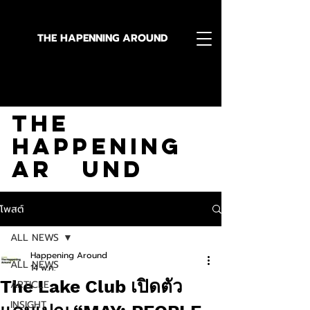
THE HAPENNING AROUND
Stay in the Know With
The
Happening
Ar und
โพสต์
ALL NEWS
Happening Around
ALL NEWS
14 พ.ค.
The Lake Club เปิดตัว
ARTICLE
INSIGHT