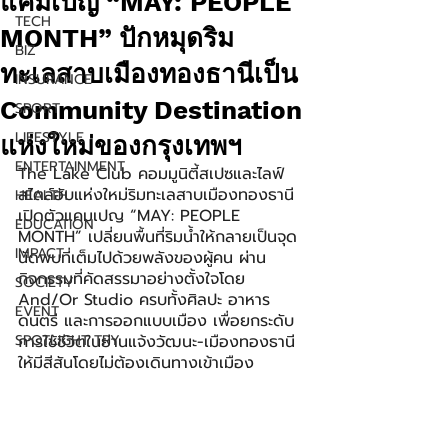
แคมเปญ “MAY: PEOPLE
TECH
MONTH” ปักหมุดริม
BIZ
ทะเลสาบเมืองทองธานีเป็น
INSURANCE
Community Destination
SPORT
LIFESTYLE
แห่งใหม่ของกรุงเทพฯ
ENTERTAINMENT
The Lake Club คอมมูนิตี้สเปซและไลฟ์
สไตล์ฮับแห่งใหม่ริมทะเลสาบเมืองทองธานี 
HEALTH
เปิดตัวแคมเปญ “MAY: PEOPLE 
EDUCATION
MONTH” เปลี่ยนพื้นที่ริมน้ำให้กลายเป็นจุด
IMPACT
นัดพบที่เต็มไปด้วยพลังของผู้คน ผ่าน
กิจกรรมที่คัดสรรมาอย่างตั้งใจโดย 
SOCIETY
And/Or Studio ครบทั้งศิลปะ อาหาร 
EVENT
ดนตรี และการออกแบบเมือง เพื่อยกระดับ
SPOTLIGHT TRY
การใช้ชีวิตในย่านแจ้งวัฒนะ-เมืองทองธานี 
ให้มีสีสันโดยไม่ต้องเดินทางเข้าเมือง