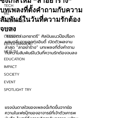
ซิงเกิลใหม่ “ลาอย่าร้าง”
TECH
บทเพลงที่ตั้งคำถามกับความ
BIZ
สัมพันธ์ในวันที่ความรักต้อง
INSURANCE
จบลง
SPORT
“ธรรมดา เอกชาตรี” ศิลปินแนวป๊อปร็อก
LIFESTYLE
ผสมกลิ่นอายลูกทุ่งอินดี้ เปิดตัวผลงาน
ENTERTAINMENT
ล่าสุด “ลาอย่าร้าง” บทเพลงที่ตั้งคำถาม
HEALTH
กับความสัมพันธ์ในวันที่ความรักต้องจบลง
EDUCATION
IMPACT
SOCIETY
EVENT
SPOTLIGHT TRY
แรงบันดาลใจของเพลงนี้เกิดขึ้นจากข้อ
ความในเฟซบุ๊กของอาจารย์ที่เจ้าตัวเคารพ