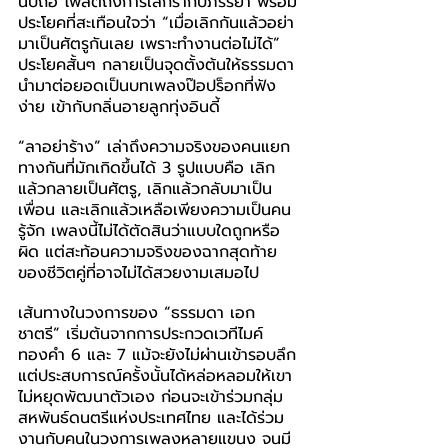
นับถือ โพสต์ถึงการเลิกรากับภรรยา พร้อม
ประโยคที่สะเทือนใจว่า “เมื่อเลิกกันแล้วอย่า
มาเป็นศัตรูกันเลย เพราะทำงานต่อไม่ได้” 
ประโยคสั้นๆ กลายเป็นจุดตั้งต้นให้ธรรมดา
นำมาต่อยอดเป็นบทเพลงป๊อปร็อกที่ฟัง
ง่าย เข้ากับกลิ่นอายลูกทุ่งอินดี้
“ลาอย่าร้าง” เล่าถึงความจริงของคนแยก
ทางกันที่มักเกิดขึ้นได้ 3 รูปแบบคือ เลิก
แล้วกลายเป็นศัตรู, เลิกแล้วกลับมาเป็น
เพื่อน และเลิกแล้วเหลือเพียงความเป็นคน
รู้จัก เพลงนี้ไม่ได้ตัดสินว่าแบบใดถูกหรือ
ผิด แต่สะท้อนความจริงของฉากสุดท้าย
ของชีวิตคู่ที่อาจไม่ได้สวยงามเสมอไป
เส้นทางในวงการของ “ธรรมดา เอก
ชาตรี” เริ่มต้นจากการประกวดเวทีไมค์
ทองคำ 6 และ 7 แม้จะยังไม่ผ่านเข้ารอบลึก 
แต่ประสบการณ์ครั้งนั้นได้หล่อหลอมให้เขา
ไม่หยุดพัฒนาตัวเอง ก่อนจะเข้าร่วมกลุ่ม
สหพันธ์ดนตรีแห่งประเทศไทย และได้ร่วม
งานกับคนในวงการเพลงหลายแขนง จนมี