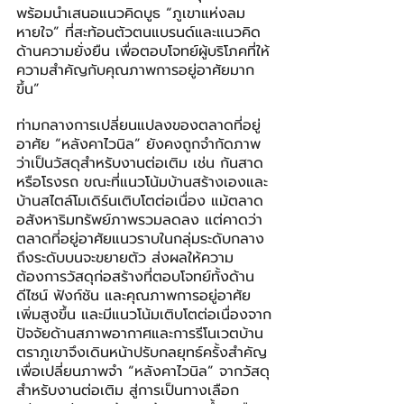
พร้อมนำเสนอแนวคิดบูธ “ภูเขาแห่งลม
หายใจ” ที่สะท้อนตัวตนแบรนด์และแนวคิด
ด้านความยั่งยืน เพื่อตอบโจทย์ผู้บริโภคที่ให้
ความสำคัญกับคุณภาพการอยู่อาศัยมาก
ขึ้น”
ท่ามกลางการเปลี่ยนแปลงของตลาดที่อยู่
อาศัย “หลังคาไวนิล” ยังคงถูกจำกัดภาพ
ว่าเป็นวัสดุสำหรับงานต่อเติม เช่น กันสาด
หรือโรงรถ ขณะที่แนวโน้มบ้านสร้างเองและ
บ้านสไตล์โมเดิร์นเติบโตต่อเนื่อง แม้ตลาด
อสังหาริมทรัพย์ภาพรวมลดลง แต่คาดว่า
ตลาดที่อยู่อาศัยแนวราบในกลุ่มระดับกลาง
ถึงระดับบนจะขยายตัว ส่งผลให้ความ
ต้องการวัสดุก่อสร้างที่ตอบโจทย์ทั้งด้าน
ดีไซน์ ฟังก์ชัน และคุณภาพการอยู่อาศัย
เพิ่มสูงขึ้น และมีแนวโน้มเติบโตต่อเนื่องจาก
ปัจจัยด้านสภาพอากาศและการรีโนเวตบ้าน 
ตราภูเขาจึงเดินหน้าปรับกลยุทธ์ครั้งสำคัญ 
เพื่อเปลี่ยนภาพจำ “หลังคาไวนิล” จากวัสดุ
สำหรับงานต่อเติม สู่การเป็นทางเลือก