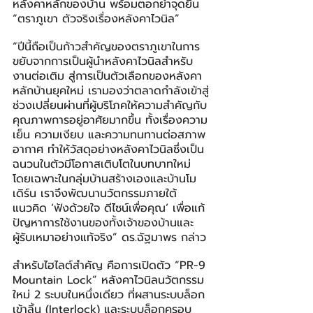
หลังคาหลักของบ้าน พร้อมตอกย้ำจุดยืน 
“ตราภูเขา ตัวจริงเรื่องหลังคาไวนิล”
“ปีนี้ถือเป็นก้าวสำคัญของตราภูเขาในการ
ขยับจากการเป็นผู้นำหลังคาไวนิลสำหรับ
งานต่อเติม สู่การเป็นตัวเลือกของหลังคา
หลักบ้านยุคใหม่ เรามองว่าตลาดกำลังเข้าสู่
ช่วงเปลี่ยนผ่านที่ผู้บริโภคให้ความสำคัญกับ
คุณภาพการอยู่อาศัยมากขึ้น ทั้งเรื่องความ
เย็น ความเงียบ และความทนทานต่อสภาพ
อากาศ ทำให้วัสดุอย่างหลังคาไวนิลซึ่งเป็น
ฉนวนในตัวมีโอกาสเติบโตในบทบาทใหม่ 
โดยเฉพาะในกลุ่มบ้านสร้างเองและบ้านโม
เดิร์น เราจึงพัฒนานวัตกรรมภายใต้
แนวคิด ‘ฟังด้วยใจ ดีไซน์เพื่อคุณ’ เพื่อแก้
ปัญหาการใช้งานของทั้งเจ้าของบ้านและ
ผู้รับเหมาอย่างแท้จริง” ดร.ฉัฐมาพร กล่าว
สำหรับไฮไลต์สำคัญ คือการเปิดตัว “PR-9 
Mountain Lock” หลังคาไวนิลนวัตกรรม
ใหม่ 2 ระบบในหนึ่งเดียว ที่ผสานระบบล็อก
เข้าลิ้น (Interlock) และระบบล็อกครอบ