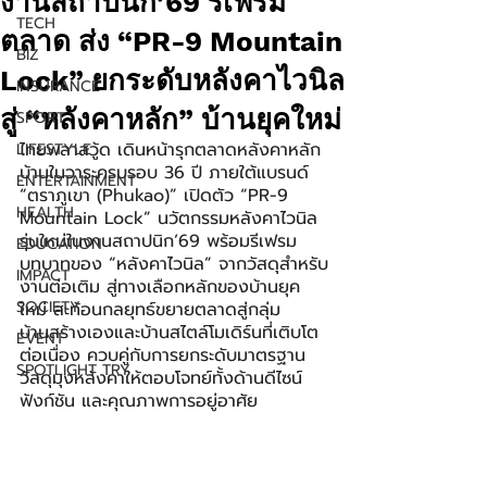
งานสถาปนิก’69 รีเฟรม
TECH
ตลาด ส่ง “PR-9 Mountain
BIZ
Lock” ยกระดับหลังคาไวนิล
INSURANCE
สู่ “หลังคาหลัก” บ้านยุคใหม่
SPORT
ไทยพลาสวู้ด เดินหน้ารุกตลาดหลังคาหลัก
LIFESTYLE
บ้านในวาระครบรอบ 36 ปี ภายใต้แบรนด์ 
ENTERTAINMENT
“ตราภูเขา (Phukao)” เปิดตัว “PR-9 
HEALTH
Mountain Lock” นวัตกรรมหลังคาไวนิล
รุ่นใหม่ในงานสถาปนิก’69 พร้อมรีเฟรม
EDUCATION
บทบาทของ “หลังคาไวนิล” จากวัสดุสำหรับ
IMPACT
งานต่อเติม สู่ทางเลือกหลักของบ้านยุค
SOCIETY
ใหม่ สะท้อนกลยุทธ์ขยายตลาดสู่กลุ่ม
บ้านสร้างเองและบ้านสไตล์โมเดิร์นที่เติบโต
EVENT
ต่อเนื่อง ควบคู่กับการยกระดับมาตรฐาน
SPOTLIGHT TRY
วัสดุมุงหลังคาให้ตอบโจทย์ทั้งด้านดีไซน์ 
ฟังก์ชัน และคุณภาพการอยู่อาศัย