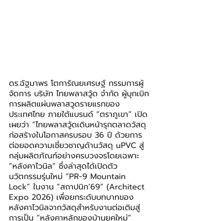
ดร.ฉัฐมาพร โตการัณยเศรษฐ์ กรรมการผู้
จัดการ บริษัท ไทยพลาสวู้ด จำกัด ผู้บุกเบิก
การผลิตแผ่นพลาสวูดรายแรกของ
ประเทศไทย ภายใต้แบรนด์ “ตราภูเขา” เปิด
เผยว่า “ไทยพลาสวู้ดเดินหน้ารุกตลาดวัสดุ
ก่อสร้างในโอกาสครบรอบ 36 ปี ด้วยการ
ต่อยอดความเชี่ยวชาญด้านวัสดุ uPVC สู่
กลุ่มผลิตภัณฑ์อย่างครบวงจรโดยเฉพาะ 
“หลังคาไวนิล” ซึ่งล่าสุดได้เปิดตัว
นวัตกรรมรุ่นใหม่ “PR-9 Mountain 
Lock” ในงาน “สถาปนิก’69” (Architect 
Expo 2026) เพื่อยกระดับบทบาทของ
หลังคาไวนิลจากวัสดุสำหรับงานต่อเติมสู่
การเป็น “หลังคาหลักของบ้านยุคใหม่” 