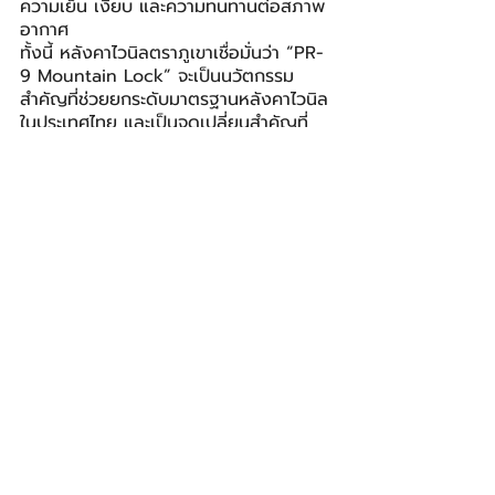
ความเย็น เงียบ และความทนทานต่อสภาพ
อากาศ
ทั้งนี้ หลังคาไวนิลตราภูเขาเชื่อมั่นว่า “PR-
9 Mountain Lock” จะเป็นนวัตกรรม
สำคัญที่ช่วยยกระดับมาตรฐานหลังคาไวนิล
ในประเทศไทย และเป็นจุดเปลี่ยนสำคัญที่
ทำให้ “หลังคาไวนิล” กลายเป็นตัวเลือก
หลักของบ้านยุคใหม่ได้อย่างแท้จริง
ผู้สนใจสามารถเข้าชมนวัตกรรมผลิตภัณฑ์
และรับคำปรึกษาจากผู้เชี่ยวชาญ “ตรา
ภูเขา” หรือสอบถามข้อมูลเพิ่มเติมได้ที่
เว็บไซต์ 
www.thaiplastwood.com
 และ 
https://www.facebook.com/thaiplast
wood
ไทยพลาสวู้ด
Thai Plastwood
BIZ