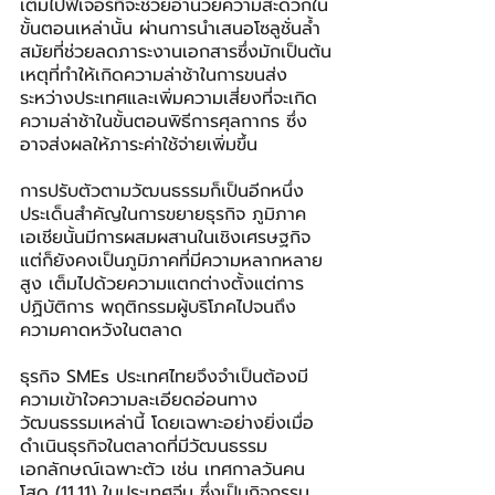
เต็มไปฟีเจอร์ที่จะช่วยอำนวยความสะดวกใน
ขั้นตอนเหล่านั้น ผ่านการนำเสนอโซลูชั่นล้ำ
สมัยที่ช่วยลดภาระงานเอกสารซึ่งมักเป็นต้น
เหตุที่ทำให้เกิดความล่าช้าในการขนส่ง
ระหว่างประเทศและเพิ่มความเสี่ยงที่จะเกิด
ความล่าช้าในขั้นตอนพิธีการศุลกากร ซึ่ง
อาจส่งผลให้ภาระค่าใช้จ่ายเพิ่มขึ้น
การปรับตัวตามวัฒนธรรมก็เป็นอีกหนึ่ง
ประเด็นสำคัญในการขยายธุรกิจ ภูมิภาค
เอเชียนั้นมีการผสมผสานในเชิงเศรษฐกิจ 
แต่ก็ยังคงเป็นภูมิภาคที่มีความหลากหลาย
สูง เต็มไปด้วยความแตกต่างตั้งแต่การ
ปฏิบัติการ พฤติกรรมผู้บริโภคไปจนถึง
ความคาดหวังในตลาด
ธุรกิจ SMEs ประเทศไทยจึงจำเป็นต้องมี
ความเข้าใจความละเอียดอ่อนทาง
วัฒนธรรมเหล่านี้ โดยเฉพาะอย่างยิ่งเมื่อ
ดำเนินธุรกิจในตลาดที่มีวัฒนธรรม
เอกลักษณ์เฉพาะตัว เช่น เทศกาลวันคน
โสด (11.11) ในประเทศจีน ซึ่งเป็นกิจกรรม