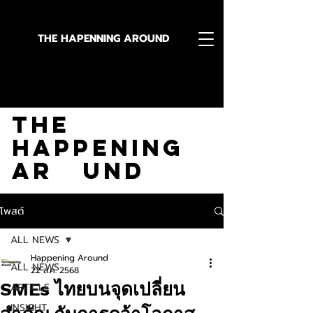
THE HAPENNING AROUND
Stay in the Know With
The
Happening
Ar und
โพสต์
ALL NEWS
Happening Around
ALL NEWS
22 ส.ค. 2568
SMEs ไทยบนจุดเปลี่ยน
ARTICLE
INSIGHT