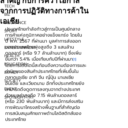
สำคัญ กับการคว้าโอกาส
TECH
จากการปฏิวัติทางการค้าใน
BIZ
เอเชีย
INSURANCE
ประเทศไทยกำลังก้าวสู่การเป็นศูนย์กลาง
SPORT
การค้าแห่งภูมิภาคอย่างแข็งแกร่ง โดยใน
LIFESTYLE
ปี พ.ศ. 2567 ที่ผ่านมา มูลค่าการส่งออก
ของประเทศไทยพุ่งสูงถึง 3 แสนล้าน
ENTERTAINMENT
ดอลลาร์ (หรือ 9.7 ล้านล้านบาท) ซึ่งเพิ่ม
HEALTH
ขึ้นกว่า 5.4% เมื่อเทียบกับปีที่ผ่านมา
[1]
EDUCATION
โดยการเติบโตนี้สะท้อนถึงความต้องการและ
ค่านิยมของสินค้าประเทศไทยที่เพิ่มขึ้นใน
IMPACT
ตลาดเอเชีย อาทิ จีน ญี่ปุ่น มาเลเซีย 
SOCIETY
อินเดีย และเวียดนาม อีกทั้งประเทศไทยยัง
EVENT
สามารถดึงดูดการลงทุนจากต่างประเทศ
ด้วยมูลค่าสูงถึง 7.15 พันล้านดอลลาร์ 
SPOTLIGHT TRY
(หรือ 230 พันล้านบาท) และมีการส่งเสริม
การพัฒนาโครงสร้างพื้นฐานที่สำคัญต่อ
การสนับสนุนศักยภาพด้านโลจิสติกส์ของ
ประเทศไทย