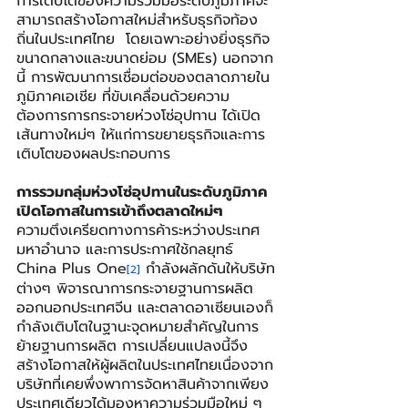
การเติบโตของความร่วมมือระดับภูมิภาคจะ
สามารถสร้างโอกาสใหม่สำหรับธุรกิจท้อง
ถิ่นในประเทศไทย  โดยเฉพาะอย่างยิ่งธุรกิจ
ขนาดกลางและขนาดย่อม (SMEs) นอกจาก
นี้ การพัฒนาการเชื่อมต่อของตลาดภายใน
ภูมิภาคเอเชีย ที่ขับเคลื่อนด้วยความ
ต้องการการกระจายห่วงโซ่อุปทาน ได้เปิด
เส้นทางใหม่ๆ ให้แก่การขยายธุรกิจและการ
เติบโตของผลประกอบการ
การรวมกลุ่มห่วงโซ่อุปทานในระดับภูมิภาค
เปิดโอกาสในการเข้าถึงตลาดใหม่ๆ
ความตึงเครียดทางการค้าระหว่างประเทศ
มหาอำนาจ และการประกาศใช้กลยุทธ์ 
China Plus One
 กำลังผลักดันให้บริษัท
[2]
ต่างๆ พิจารณาการกระจายฐานการผลิต
ออกนอกประเทศจีน และตลาดอาเซียนเองก็
กำลังเติบโตในฐานะจุดหมายสำคัญในการ
ย้ายฐานการผลิต การเปลี่ยนแปลงนี้จึง
สร้างโอกาสให้ผู้ผลิตในประเทศไทยเนื่องจาก
บริษัทที่เคยพึ่งพาการจัดหาสินค้าจากเพียง
ประเทศเดียวได้มองหาความร่วมมือใหม่ ๆ 