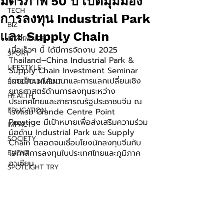
มิตรภาพ 50 ปี เปิดมุมมอง
TECH
การลงทุน Industrial Park
BIZ
และ Supply Chain
INSURANCE
เมื่อเร็วๆ นี้ ได้มีการจัดงาน 2025 
SPORT
Thailand–China Industrial Park & 
LIFESTYLE
Supply Chain Investment Seminar 
โดยเป็นเวทีสัมมนาและการแลกเปลี่ยนเชิง
ENTERTAINMENT
ยุทธศาสตร์ด้านการลงทุนระหว่าง
HEALTH
ประเทศไทยและสาธารณรัฐประชาชนจีน ณ 
EDUCATION
โรงแรม Grande Centre Point 
Prestige มีเป้าหมายเพื่อส่งเสริมความร่วม
IMPACT
มือด้าน Industrial Park และ Supply 
SOCIETY
Chain ตลอดจนเชื่อมโยงนักลงทุนจีนกับ
โอกาสการลงทุนในประเทศไทยและภูมิภาค
EVENT
อาเซียน
SPOTLIGHT TRY