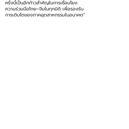
ครั้งนี้เป็นอีกก้าวสำคัญในการเชื่อมโยง
ความร่วมมือไทย–จีนในทุกมิติ เพื่อรองรับ
การเติบโตของภาคอุตสาหกรรมในอนาคต”
การจัดงาน 2025 Thailand–China 
Industrial Park & Supply Chain 
Investment Seminar ครั้งนี้ จึงถือเป็น
อีกหนึ่งเวทีสำคัญที่สะท้อนทั้งโอกาสด้าน
การลงทุนศักยภาพของประเทศไทยในฐานะ
ศูนย์กลางอุตสาหกรรมของภูมิภาค และ
ความแข็งแกร่งของมิตรภาพไทย–จีน ที่
พร้อมต่อยอดสู่ความร่วมมืออย่างยั่งยืนใน
ระยะยาว
BIZ
โพสต์ล่าสุด
ดูทั้งหมด