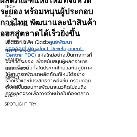
ผลิตภัณฑ์แห่งใหม่ที่จังหวัด
TECH
ระยอง พร้อมหนุนผู้ประกอบ
BIZ
การไทย พัฒนาและนำสินค้า
INSURANCE
ออกสู่ตลาดได้เร็วยิ่งขึ้น
SPORT
เต็ดตรา แพ้ค เปิดตัว
ศูนย์พัฒนา
LIFESTYLE
ผลิตภัณฑ์ (Product Development 
ENTERTAINMENT
Centre: PDC)
 แห่งใหม่อย่างเป็นทางการที่
HEALTH
จังหวัดระยอง เพื่อสนับสนุนผู้ผลิตอาหาร
และเครื่องดื่มทั้งในประเทศไทยและในภูมิภาค
EDUCATION
ให้สามารถพัฒนาผลิตภัณฑ์ใหม่ได้อย่าง
IMPACT
รวดเร็วและมีประสิทธิภาพยิ่งขึ้น ครอบคลุม
SOCIETY
ตั้งแต่ขั้นตอนการพัฒนาแนวคิดไปจนถึง
การผลิตจริงเพื่อวางจำหน่ายในท้องตลาด
EVENT
SPOTLIGHT TRY