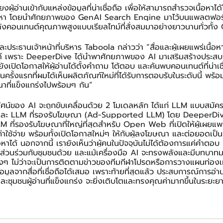
ผู้อ่านเข้ากับแหล่งข้อมูลที่น่าเชื่อถือ เพื่อให้สามารถสำรวจเนื้อหา
นื้อหา โดยนำศักยภาพของ GenAI Search Engine มาไว้บนแพลตฟอร์
ังคอนเทนต์คุณภาพสูงแบบเรียลไทม์ที่สั่งสมมาอย่างยาวนานทั่วทั
งและประธานเจ้าหน้าที่บริหาร Taboola กล่าวว่า “สื่อและผู้เผยแพร่เนื้อ
ี เพราะ DeeperDive ได้นำพาศักยภาพของ AI มาเสริมสร้างประสบ
เปิดโอกาสให้ผู้อ่านได้ตั้งคำถาม โต้ตอบ และค้นพบคอนเทนต์ที่น่าเชื่
ครั้งแรกที่ผมได้เห็นผลิตภัณฑ์ใหม่ที่ได้รับการตอบรับในระดับนี้ พร้
าที่แข็งแกร่งไปพร้อมๆ กัน”
ทัศน์ของ AI จะถูกขับเคลื่อนด้วย 2 โมเดลหลัก ได้แก่ LLM แบบสมัค
และ LLM ที่รองรับโฆษณา (Ad-Supported LLM) โดย DeeperDive
ที่รองรับโฆษณาที่ใหญ่ที่สุดสำหรับ Open Web ที่เปิดให้ผู้เผยแพร่เ
ค่าใช้จ่าย พร้อมทั้งเปิดโอกาสใหม่ๆ ให้กับผู้ลงโฆษณา และต่อยอดเป
นื้อหาได้ นอกจากนี้ เรายังเห็นว่าผู้คนในปัจจุบันไม่ได้ต้องการแค่คำต
รมีส่วนร่วมกับชุมชนด้วย และแม้เครื่องมือ AI จะทรงพลังและมีบทบาทมาก
จริงๆ ไม่ว่าจะเป็นการติดตามข่าวของทีมกีฬาโปรดหรือการวางแผนท่องเ
ข้อมูลจากสื่อที่เชื่อถือได้เสมอ เพราะท้ายที่สุดแล้ว ประสบการณ์การอ่
ละชุมชนผู้อ่านที่แข็งแกร่ง จะยิ่งเติบโตและทรงคุณค่ามากขึ้นในระยะย