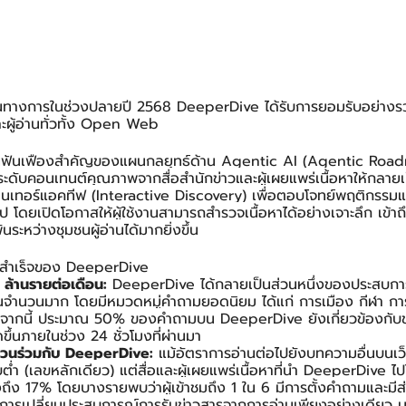
เป็นทางการในช่วงปลายปี 2568 DeeperDive ได้รับการยอมรับอย่างร
ละผู้อ่านทั่วทั้ง Open Web
ในฟันเฟืองสำคัญของแผนกลยุทธ์ด้าน Agentic AI (Agentic Roa
กระดับคอนเทนต์คุณภาพจากสื่อสำนักข่าวและผู้เผยแพร่เนื้อหาให้กลา
นเทอร์แอคทีฟ (Interactive Discovery) เพื่อตอบโจทย์พฤติกรรม
ไป โดยเปิดโอกาสให้ผู้ใช้งานสามารถสำรวจเนื้อหาได้อย่างเจาะลึก เข้าถึ
ันระหว่างชุมชนผู้อ่านได้มากยิ่งขึ้น
ามสำเร็จของ DeeperDive
 ล้านรายต่อเดือน:
 DeeperDive ได้กลายเป็นส่วนหนึ่งของประสบ
นจำนวนมาก โดยมีหมวดหมู่คำถามยอดนิยม ได้แก่ การเมือง กีฬา การ
กจากนี้ ประมาณ 50% ของคำถามบน DeeperDive ยังเกี่ยวข้องกับ
ิดขึ้นภายในช่วง 24 ชั่วโมงที่ผ่านมา
ีส่วนร่วมกับ DeeperDive:
 แม้อัตราการอ่านต่อไปยังบทความอื่นบนเว็
ดับต่ำ (เลขหลักเดียว) แต่สื่อและผู้เผยแพร่เนื้อหาที่นำ DeeperDive ไ
ูงถึง 17% โดยบางรายพบว่าผู้เข้าชมถึง 1 ใน 6 มีการตั้งคำถามและมีส
ารเปลี่ยนประสบการณ์การรับข่าวสารจากการอ่านเพียงอย่างเดียว มาส