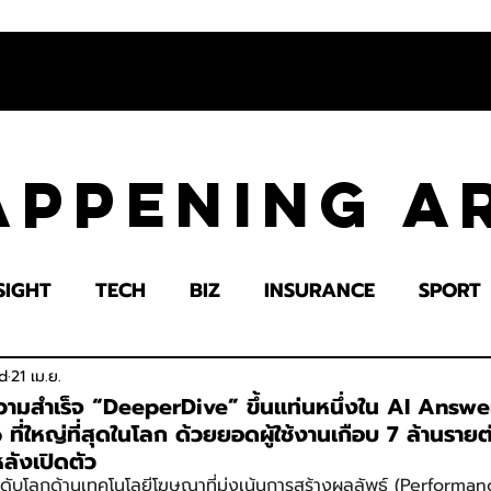
appening 
SIGHT
TECH
BIZ
INSURANCE
SPORT
LTH
EDUCATION
IMPACT
SOCIETY
E
d
21 เม.ย.
ามสำเร็จ “DeeperDive” ขึ้นแท่นหนึ่งใน AI Answ
่ใหญ่ที่สุดในโลก ด้วยยอดผู้ใช้งานเกือบ 7 ล้านรายต
ลังเปิดตัว
นำระดับโลกด้านเทคโนโลยีโฆษณาที่มุ่งเน้นการสร้างผลลัพธ์ (Perform