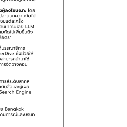
องผู้ลงโฆษณา:
 โดย
ิกไปอ่านบทความถัดไป
าชมแต่ละครั้ง 
สกับเทคโนโลยี LLM 
ถัดไปเพิ่มขึ้นถึง 
ห้อัตรา 
ที่บรรณาธิการ
rDive ซึ่งช่วยให้
าวสามารถนำมาใช้
ำการจัดวางคอน
ารสู่ระดับสากล 
กับสื่อและผู้เผย
I Search Engine 
 โดย Bangkok 
อสถานการณ์และบริบท