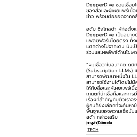
DeeperDive ช่วยเชื่อมโยง
ของสื่อและผู้เผยแพร่เ
ข่าว พร้อมต่อยอดจากคล
อดัม ซิงโกลด้า ผู้ก่อตั้
DeeperDive เป็นอย่างด
แพลตฟอร์มโดยตรง ทั้งยัง
แตกต่างไปจากเดิม นับเป็น
ร่วมและผลลัพธ์ด้านโฆษณ
“ผมเชื่อว่าในอนาคต ภูมิ
(Subscription LLMs) 
สามารถพัฒนาหนึ่งใน LLM 
สามารถใช้งานได้โดยไม่มี
ให้กับสื่อและผู้เผยแพร่เ
เทนต์ที่น่าเชื่อถือและกา
เรื่องที่สำคัญกับตัวเรา
ผู้คนก็ยังเลือกที่จะค้นหา
พื้นฐานของความเชื่อมั่นแ
ลด้า กล่าวเสริม
ทาบูล่า
Taboola
TECH