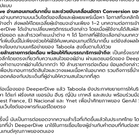
รูปแบบ
ive อ่านคอนเทนต์มากขึ้น และช่วยขับเคลื่อนอัตรา Conversion ข
้าชมอ่านบทความบนเว็บไซต์ของสื่อและผู้เผยแพร่เนื้อหา โอกาสที่จะคล
อนข้างต่ำ ส่งผลให้โดยเฉลี่ยผู้เข้าชมจะอ่านเพียง 1–2 บทความต่อการเข้
rDive ได้เข้ามาเปลี่ยนพฤติกรรมดังกล่าว โดยเมื่อผู้ใช้งานได้สัมผั
ต่อยอด และสำรวจคำแนะนำต่าง ๆ ได้ โอกาสที่ผู้ใช้จะเลือกอ่านบทความ
เพิ่มขึ้นนี้ไม่เพียงช่วยให้ผู้ใช้ค้นพบคอนเทนต์ได้มากขึ้น แต่ยังส่งผลใ
ลงโฆษณาบนเครือข่ายของ Taboola สูงขึ้นตามไปด้วย
ยล้านรายการต่อเดือน พร้อมให้ทีมบรรณาธิการเข้าถึง:
 เป็นครั้งแรก
ิงลึกโดยตรงเกี่ยวกับความสนใจของผู้อ่าน ผ่านแดชบอร์ดของ Deepe
ึงคำถามจากผู้อ่านได้มากกว่า 10 ล้านรายการต่อเดือน ข้อมูลดังกล่
พื่อประกอบการตัดสินใจและวางแผนเนื้อหาในอนาคต รวมถึงการชี้น
ดคล้องกับประเด็นที่ผู้อ่านให้ความสนใจมากที่สุด
่อเนื่องของ DeeperDive แล้ว Taboola ยังประกาศขยายการให้บริก
 ได้แก่ ฝรั่งเศส เยอรมัน ฮีบรู ญี่ปุ่น เกาหลี และสเปน พร้อมร่วมมือ
น Ouest France, El Nacional และ Ynet เพื่อนำศักยภาพของ GenA
เว็บไซต์ของพารท์เนอร์โดยตรง
ั้งนี้ นับเป็นการต่อยอดจากความสำเร็จที่เกิดขึ้นแล้วในประเทศไทย
แรกที่นำ DeeperDive มาใช้ในการเชื่อมโยงผู้อ่านกับคำตอบที่ทันต่
อนเทนต์คุณภาพของตนเอง