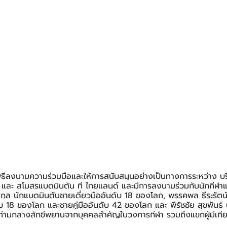
ิธีลงนามความร่วมมือและให้การสนับสนุนอย่างเป็นทางการระหว่าง บริ
ด และ สโมสรแบดมินตัน ที ไทยแลนด์ และมีการลงนามร่วมกับนักกีฬา
สกุล นักแบดมินตันชายเดี่ยวมืออันดับ 18 ของโลก, พรรคพล ธีระรัตน์
ับ 18 ของโลก และชายคู่มืออันดับ 42 ของโลก และ พีรัชชัย สุขพันธ์
ท่ามกลางสักขีพยานจากบุคคลสำคัญในวงการกีฬา รวมถึงแขกผู้มีเกียรต