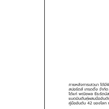
ภายหลังการเสวนา ได้มีพ
สปอร์ตส์ เทรดดิ้ง จำกั
ได้แก่ พณิชพล ธีระรัตน์
แบดมินตันคู่ผสมมืออันด
คู่มืออันดับ 42 ของโลก 