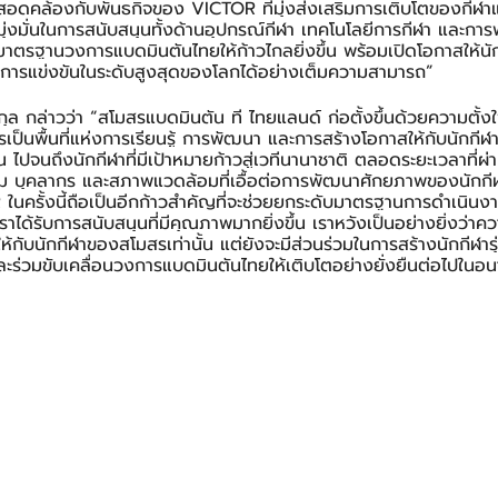
นี้สอดคล้องกับพันธกิจของ VICTOR ที่มุ่งส่งเสริมการเติบโตของกีฬ
มุ่งมั่นในการสนับสนุนทั้งด้านอุปกรณ์กีฬา เทคโนโลยีการกีฬา และก
ับมาตรฐานวงการแบดมินตันไทยให้ก้าวไกลยิ่งขึ้น พร้อมเปิดโอกาสให้น
การแข่งขันในระดับสูงสุดของโลกได้อย่างเต็มความสามารถ”
สกุล กล่าวว่า “สโมสรแบดมินตัน ที ไทยแลนด์ ก่อตั้งขึ้นด้วยความตั้งใ
เป็นพื้นที่แห่งการเรียนรู้ การพัฒนา และการสร้างโอกาสให้กับนักกีฬ
มต้น ไปจนถึงนักกีฬาที่มีเป้าหมายก้าวสู่เวทีนานาชาติ ตลอดระยะเวลาที่ผ่
อม บุคลากร และสภาพแวดล้อมที่เอื้อต่อการพัฒนาศักยภาพของนักกี
ในครั้งนี้ถือเป็นอีกก้าวสำคัญที่จะช่วยยกระดับมาตรฐานการดำเนิ
าได้รับการสนับสนุนที่มีคุณภาพมากยิ่งขึ้น เราหวังเป็นอย่างยิ่งว่าควา
ห้กับนักกีฬาของสโมสรเท่านั้น แต่ยังจะมีส่วนร่วมในการสร้างนักกีฬาร
ละร่วมขับเคลื่อนวงการแบดมินตันไทยให้เติบโตอย่างยั่งยืนต่อไปในอ