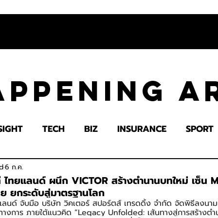
appening 
SIGHT
TECH
BIZ
INSURANCE
SPORT
LTH
EDUCATION
IMPACT
SOCIETY
E
d
6 ก.ค.
ี ไทยแลนด์ ผนึก VICTOR สร้างตำนานบทใหม่ เซ็น 
ย ยกระดับสู่มาตรฐานโลก
นด์ จับมือ บริษัท วิคเตอร์ สปอร์ตส์ เทรดดิ้ง จำกัด จัดพิธีลงนา
นทางการ ภายใต้แนวคิด “Legacy Unfolded: เส้นทางสู่การสร้างตำนา