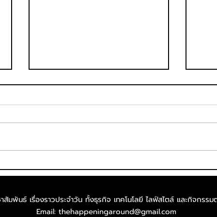
กกท. พลิกโฉมประสบการณ์ชม-
พิตว
เชียร์เอเชียนเกมส์ครั้งแรกใน
Supe
ไทย ส่งบิ๊กแคมเปญ “
รวมน
สัมพันธ์ เรื่องราวประจำวัน ทั้งธุรกิจ เทคโนโลยี ไลฟ์สไตล์​ และกิจกรรมต
#มากกว่ามหกรรมกีฬา ALL IN
เรซค
Email:
thehappeningaround@gmail.com