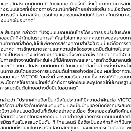
 และ สโมสรแบดมินตัน ที ไทยแลนด์ ในครั้งนี้ จึงเป็นมากกว่าการสน
้างระบบนิเวศที่เอื้อต่อการพัฒนานักกีฬาไทยอย่างยั่งยืน ผมเชื่อว่าค
ในการสร้างโอกาสให้เยาวชนไทย และช่วยผลักดันให้ประเทศไทยรักษาควา
างมั่นคงในอนาคต”
ัชฌุกร กล่าวว่า “ปัจจุบันแบดมินตันไทยได้รับการยอมรับในระดับ
านของนักกีฬาไทยในรายการสำคัญทั่วโลก และจากคุณภาพของระบบกา
มท้าทายที่สำคัญไม่ใช่เพียงการสร้างความสำเร็จในวันนี้ แต่คือการรั
่องในอนาคต การรักษามาตรฐานและความสำเร็จของแบดมินตันไทยในระยะ
่างเป็นระบบ ตั้งแต่ระดับเยาวชนจนถึงระดับอาชีพ โดยสมาคมกีฬาแ
บการสร้างฐานนักกีฬารุ่นใหม่ที่มีศักยภาพและสามารถก้าวขึ้นมาสาน
ง ขณะเดียวกัน สโมสรแบดมินตัน ที ไทยแลนด์ ถือเป็นอีกหนึ่งกำลังส
ุนการเติบโตของวงการแบดมินตันไทยอย่างต่อเนื่อง ผมเชื่อว่าความ
ลนด์ และ VICTOR ในครั้งนี้ จะช่วยเสริมความแข็งแกร่งให้กับระบบ
พิ่มโอกาสให้เยาวชนไทยได้เข้าถึงการฝึกซ้อมและอุปกรณ์ที่มีมาตรฐา
งการแบดมินตันไทยอย่างยั่งยืนในอนาคต”
ล่าวว่า “ประเทศไทยถือเป็นหนึ่งในประเทศที่มีความสำคัญต่อ VICTO
าสตร์ความสำเร็จด้านกีฬาแบดมินตัน และเป็นบ้านของนักกีฬาที่ประสบค
ฐานผู้เล่นแบดมินตันที่เติบโตอย่างต่อเนื่อง ซึ่งเรามองเห็นถึงศั
เชื่อมั่นว่าประเทศไทยจะยังคงมีบทบาทสำคัญในวงการแบดมินตันโลกต
พันธมิตรกับสโมสรแบดมินตัน ที ไทยแลนด์ ซึ่งถือเป็นองค์กรกีฬาที่ม
ิสัยทัศน์ที่ชัดเจนในการสร้างโอกาสให้กับเยาวชนและยกระดับศักยภาพ