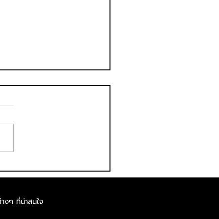
อล์ค! NEXZTER BRIC
rbike 2026 สนาม 2
ักบิดดาวดัง-ดาวรุ่ง ทัพ
่างๆ ที่น่าสนใจ
วีนสาวสวย เสิร์ฟสีสันคู่