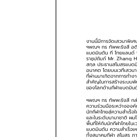
งานนี้มีการจัดเสวนาพิเศ
ฯพณฯ กร ทัพพะรังสี อดี
แบดมินตัน ที ไทยแลนด
ราชูปถัมภ์ Mr. Zhang Ha
สกุล ประธานสโมสรแบดมิ
อนาคต โดยบนเวทีเสวนา 
ที่ผ่านมาเกิดจากการทำง
สำคัญในการสร้างระบบพัฒน
ของโลกด้านกีฬาแบดมินต
ฯพณฯ กร ทัพพะรังสี กล
ความร่วมมือระหว่างองค
นักกีฬาไทยสู่ความสำเร็
และในระดับนานาชาติ ผมไ
พื้นที่ให้กับนักกีฬาไทย
แบดมินตัน ความสำเร็จเหล
ทั้งสมาคมกีฬา สโมสร ภา