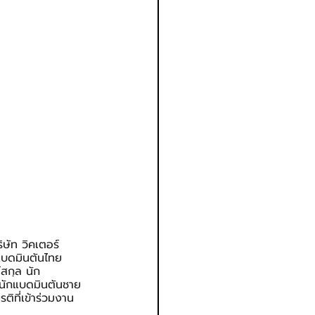
ษัท วิคเตอร์ 
แบดมินตันไทย 
สกุล นัก
 นักแบดมินตันชาย
ิที่เข้าร่วมงาน