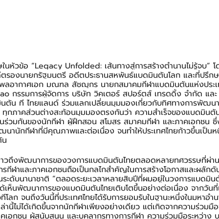
ษในหัวข้อ “Legacy Unfolded: เส้นทางสู่การสร้างตำนานไม่รู้จบ” โด
ตรองนายกรัฐมนตรี อดีตประธานสหพันธ์แบดมินตันโลก และที่ปรึกษา
์ พลอากาศเอก มณฑล สัชฌุกร นายกสมาคมกีฬาแบดมินตันแห่งประ
o กรรมการผู้จัดการ บริษัท วิคเตอร์ สปอร์ตส์ เทรดดิ้ง จำกัด และ ด
นตัน ที ไทยแลนด์ ร่วมแลกเปลี่ยนมุมมองเกี่ยวกับทิศทางการพัฒน
ทุกภาคส่วนต่างสะท้อนมุมมองตรงกันว่า ความสำเร็จของแบดมินตั
านร่วมกันของนักกีฬา ผู้ฝึกสอน สโมสร สมาคมกีฬา และภาคเอกชน ซึ
านักกีฬาที่มีคุณภาพและต่อเนื่อง จนทำให้ประเทศไทยก้าวขึ้นเป็นหน
ัน
่าวถึงพัฒนาการของวงการแบดมินตันไทยตลอดหลายทศวรรษที่ผ่านมา
์กรกีฬาและภาคเอกชนถือเป็นกลไกสำคัญในการสร้างโอกาสและผลักด
จในระดับนานาชาติ “ตลอดระยะเวลาหลายสิบปีที่ผมอยู่ในวงการแบดมินต
ด้เห็นพัฒนาการของแบดมินตันไทยเติบโตขึ้นอย่างต่อเนื่อง จากวันที
ในเวทีโลก จนถึงวันนี้ที่ประเทศไทยได้รับการยอมรับในฐานะหนึ่งในมหาอ
่านี้ไม่ได้เกิดขึ้นจากนักกีฬาเพียงอย่างเดียว แต่เกิดจากความร่วมม
คเอกชน ผู้สนับสนุน และบุคลากรทางการกีฬา ความร่วมมือระหว่าง บริ