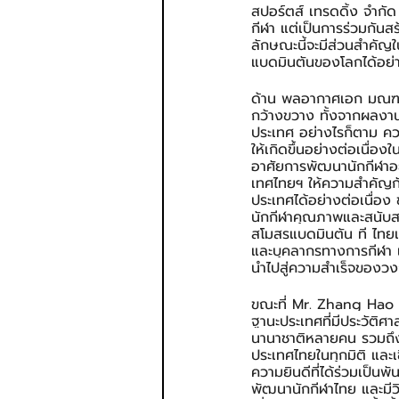
สปอร์ตส์ เทรดดิ้ง จำกัด
กีฬา แต่เป็นการร่วมกันสร
ลักษณะนี้จะมีส่วนสำคัญ
แบดมินตันของโลกได้อย่
ด้าน พลอากาศเอก มณฑล ส
กว้างขวาง ทั้งจากผลง
ประเทศ อย่างไรก็ตาม ควา
ให้เกิดขึ้นอย่างต่อเนื
อาศัยการพัฒนานักกีฬาอย
เทศไทยฯ ให้ความสำคัญกั
ประเทศได้อย่างต่อเนื่อ
นักกีฬาคุณภาพและสนับสน
สโมสรแบดมินตัน ที ไทยแ
และบุคลากรทางการกีฬา เ
นำไปสู่ความสำเร็จของว
ขณะที่ Mr. Zhang Hao ก
ฐานะประเทศที่มีประวัติศ
นานาชาติหลายคน รวมถึงมี
ประเทศไทยในทุกมิติ และ
ความยินดีที่ได้ร่วมเป็น
พัฒนานักกีฬาไทย และมีว