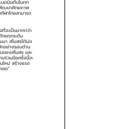
าแบดมินตันในทุก
ารพัฒนาศักยภาพ
ักกีฬาไทยสามารถ
จที่จะเป็นมากกว่า
าไทยทุกระดับ 
านมา สโมสรได้มุ่ง
ฬาอย่างรอบด้าน 
นงานของสโมสร และ
มร่วมมือครั้งนี้จะ
ุ่นใหม่ สร้างแรง
นาคต”