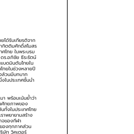
ยได้รับเกียรติจาก 
กิตติมศักดิ์สโมสร
เทศไทย ในพระบรม
ร.อภิชัย ธีระรัตน์
าแบดมินตันไทยใน
นไทยในช่วงหลายปี
่งล้วนมีบทบาท
ึ่งในประเทศชั้นนำ
 พร้อมเน้นย้ำว่า
ันศักยภาพของ
ันทั้งในประเทศไทย
่เราพยายามสร้าง
ำนาจของกีฬา
ือของทุกภาคส่วน 
ษัท วิคเตอร์ 