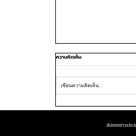
ความคิดเห็น
เขียนความคิดเห็น…
“บางกอกแอร์เวย์ส สุโขทัย
ฮาล์ฟ มาราธอน 2026” สนามที่
3 การแข่งขันวิ่งฮาล์ฟ
อัปเดตข่าวประชา
มาราธอนกลางเมืองมรดกโลก