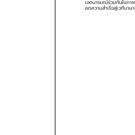
เจตนารมณ์ร่วมกันในการย
อดความสำเร็จสู่เวทีนานา