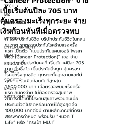
“Cancer Protection” จ่าย
TECH
เบี้ยเริ่มต้นปีละ 705 บาท
BIZ
คุ้มครองมะเร็งทุกระยะ จ่าย
INSURANCE
เงินก้อนทันทีเมื่อตรวจพบ
SPORT
ที ไลฟ์ ประกันชีวิต บริษัทประกันชีวิตในกลุ่ม
LIFESTYLE
ธนชาต รุกตลาดประกันโรคร้ายแรงครั้ง
ENTERTAINMENT
แรก เปิดตัว “แบบประกันแคนเซอร์ โพรเท
HEALTH
คชั่น (Cancer Protection)” เจอ จ่าย 
จบ จ่ายเบี้ยประกันคงที่ เริ่มต้นแค่ปีละ 705 
EDUCATION
บาท ยิ่งซื้อไว เบี้ยประกันยิ่งถูก คุ้มครอง
IMPACT
โรคมะเร็งทุกชนิด ทุกระยะทั้งลุกลามและไม่
SOCIETY
ลุกลาม รับเงินก้อนทันทีสูงสุด 
1,500,000 บาท เมื่อตรวจพบมะเร็งครั้ง
EVENT
แรก สมัครง่าย ไม่ต้องตรวจสุขภาพ 
SPOTLIGHT TRY
สามารถนำเบี้ยประกันสุขภาพรวมกับเบี้ย
ประกันชีวิตไปลดหย่อนภาษีได้สูงสุดถึง 
100,000 บาทต่อปี ตามหลักเกณฑ์ที่กรม
สรรพากรกำหนด พร้อมรับ “หมวก T 
Life” หรือ “กระเป๋า MUJI”