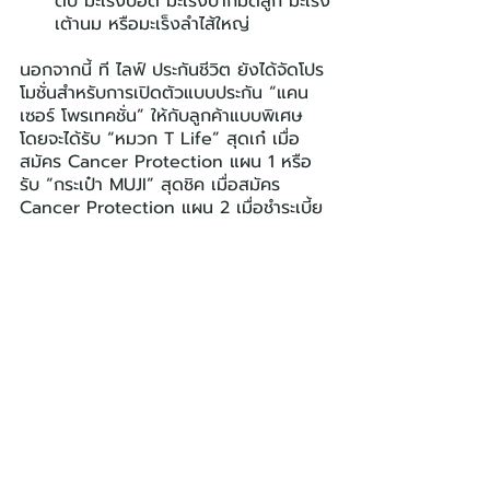
ตับ มะเร็งปอด มะเร็งปากมดลูก มะเร็ง
เต้านม หรือมะเร็งลำไส้ใหญ่
นอกจากนี้ ที ไลฟ์ ประกันชีวิต ยังได้จัดโปร
โมชั่นสำหรับการเปิดตัวแบบประกัน “แคน
เซอร์ โพรเทคชั่น” ให้กับลูกค้าแบบพิเศษ 
โดยจะได้รับ “หมวก T Life” สุดเก๋ เมื่อ
สมัคร Cancer Protection​ แผน 1 หรือ 
รับ “กระเป๋า MUJI” สุดชิค เมื่อสมัคร 
Cancer Protection​ แผน 2 เมื่อชำระเบี้ย
ประกันด้วยเงินสดหรือบัตรเครดิต แบบราย
ปี ตั้งแต่วันนี้ – 30 กันยายนนี้*
ผู้ที่สนใจสามารถเลือกแผนประกันได้ตาม
ความต้องการพร้อมรับโปรโมชั่นพิเศษ ได้ที่ 
โทร. 02 111 0055 ในวันจันทร์ – ศุกร์ 
เวลา 8.30 – 17.00 น. และหากมีข้อสงสัย
หรือต้องการสอบถามรายละเอียดเพิ่มเติม 
สามารถติดต่อได้ที่ E-mail : 
contactcenter@tlife.co.th
 หรือ Line : 
@tlife
ที ไลฟ์ ประกันชีวิต
T Life Assurance