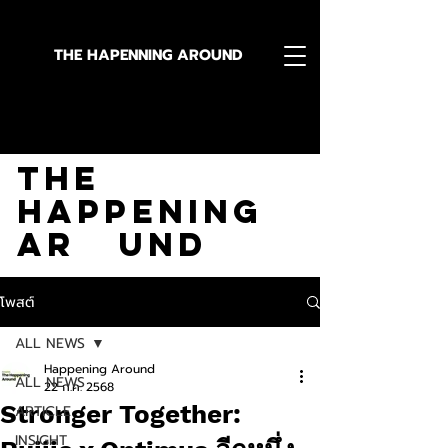
THE HAPENNING AROUND
Stay in the Know With
The
Happening
Ar und
โพสต์
ALL NEWS
Happening Around
ALL NEWS
22 ก.ค. 2568
Stronger Together:
ARTICLE
INSIGHT