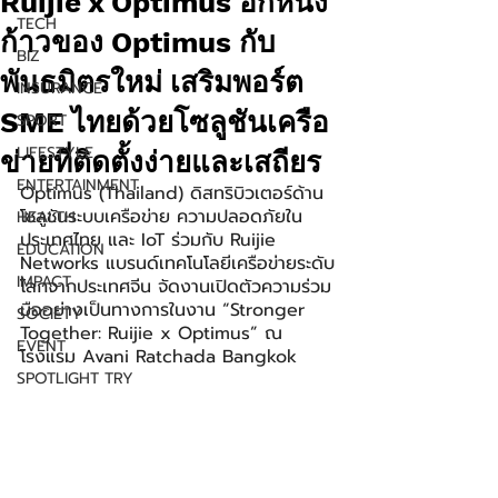
Ruijie x Optimus อีกหนึ่ง
TECH
ก้าวของ Optimus กับ
BIZ
พันธมิตรใหม่ เสริมพอร์ต
INSURANCE
SME ไทยด้วยโซลูชันเครือ
SPORT
LIFESTYLE
ข่ายที่ติดตั้งง่ายและเสถียร
ENTERTAINMENT
Optimus (Thailand) ดิสทริบิวเตอร์ด้าน
โซลูชันระบบเครือข่าย ความปลอดภัยใน
HEALTH
ประเทศไทย และ IoT ร่วมกับ Ruijie 
EDUCATION
Networks แบรนด์เทคโนโลยีเครือข่ายระดับ
IMPACT
โลกจากประเทศจีน จัดงานเปิดตัวความร่วม
มืออย่างเป็นทางการในงาน “Stronger 
SOCIETY
Together: Ruijie x Optimus” ณ 
EVENT
โรงแรม Avani Ratchada Bangkok
SPOTLIGHT TRY