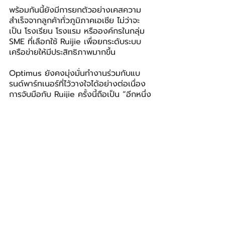
พร้อมกันนี้ยังมีการยกตัวอย่างเคสความ
สำเร็จจากลูกค้าทั่วภูมิภาคเอเชีย ไม่ว่าจะ
เป็น โรงเรียน โรงแรม หรือองค์กรในกลุ่ม 
SME ที่เลือกใช้ Ruijie เพื่อยกระดับระบบ
เครือข่ายให้มีประสิทธิภาพมากขึ้น
Optimus ยังคงมุ่งมั่นทำงานร่วมกับแบ
รนด์พาร์ทเนอร์ที่ไว้วางใจได้อย่างต่อเนื่อง 
การจับมือกับ Ruijie ครั้งนี้ถือเป็น “อีกหนึ่ง
จิ๊กซอว์” ที่ช่วยเติมเต็มโซลูชันสำหรับตลาด 
SME ไทยให้ครอบคลุมและตอบโจทย์มากขึ้น
Ruijie Networks
Optimus (Thailand)
BIZ
โพสต์ล่าสุด
ดูทั้งหมด