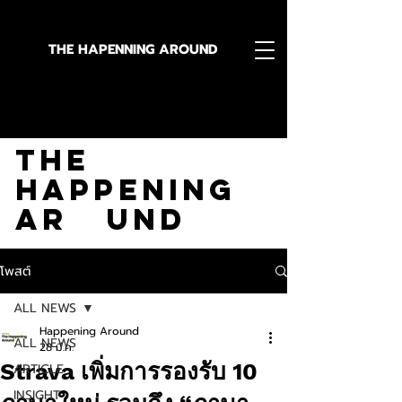
THE HAPENNING AROUND
Stay in the Know With
The
Happening
Ar und
โพสต์
ALL NEWS
Happening Around
ALL NEWS
28 มี.ค.
Strava เพิ่มการรองรับ 10
ARTICLE
INSIGHT