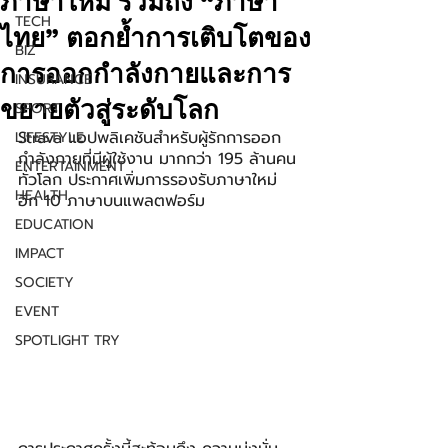
ภาษาใหม่ รวมถึง “ภาษา
TECH
ไทย” ตอกย้ำการเติบโตของ
BIZ
การออกกำลังกายและการ
INSURANCE
ขยายตัวสู่ระดับโลก
SPORT
Strava แอปพลิเคชันสำหรับผู้รักการออก
LIFESTYLE
กำลังกายที่มีผู้ใช้งาน มากกว่า 195 ล้านคน
ENTERTAINMENT
ทั่วโลก ประกาศเพิ่มการรองรับภาษาใหม่
HEALTH
อีก 10 ภาษาบนแพลตฟอร์ม
EDUCATION
IMPACT
SOCIETY
EVENT
SPOTLIGHT TRY