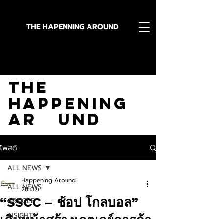
THE HAPENNING AROUND
Stay in the Know With
The
Happening
Ar und
โพสต์
ALL NEWS
Happening Around
ALL NEWS
28 มิ.ย.
“SSCC – ช้อป โกลบอล”
ARTICLE
INSIGHT