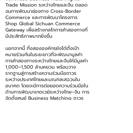
Trade Mission ระหว่างไทยและจีน ตลอด
จนการพัฒนาช่องทาง Cross-Border 
Commerce และการพัฒนาโครงการ 
Shop Global Sichuan Commerce 
Gateway เพื่อสร้างกลไกการค้าสองทางที่
มีประสิทธิภาพมากยิ่งขึ้น
นอกจากนี้ ทั้งสององค์กรยังได้ตั้งเป้า
หมายร่วมกันในระยะยาวที่จะพัฒนามูลค่า
การค้าสองทางระหว่างไทยและจีนให้มีมูลค่า 
1,000–1,500 ล้านหยวน พร้อมวาง
รากฐานสู่การสร้างความร่วมมือถาวร
ระหว่างประเทศไทยและมณฑลเสฉวนใน
อนาคต โดยจะมีการต่อยอดความร่วมมือใน
ด้านการพัฒนาเกตเวย์ระหว่างไทย–จีน การ
จัดตั้งศูนย์ Business Matching ถาวร 
การขยายสู่ Live Commerce และ 
Digital Trade Platform และขยายสู่
ภูมิภาคอาเซียนและจีนตะวันตก
Sahapat
เครือสหพัฒน์
Sichuan Supplier Chamber of Commerce
SSCC
ช้อป โกลบอล
Shop Global