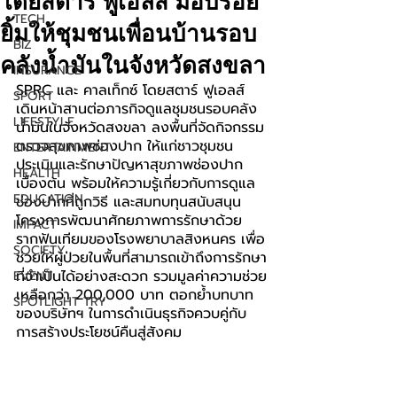
โดยสตาร์ ฟูเอลส์ มอบรอย
TECH
ยิ้มให้ชุมชนเพื่อนบ้านรอบ
BIZ
คลังน้ำมันในจังหวัดสงขลา
INSURANCE
SPRC และ คาลเท็กซ์ โดยสตาร์ ฟูเอลส์ 
SPORT
เดินหน้าสานต่อภารกิจดูแลชุมชนรอบคลัง
LIFESTYLE
น้ำมันในจังหวัดสงขลา ลงพื้นที่จัดกิจกรรม
ตรวจสุขภาพช่องปาก ให้แก่ชาวชุมชน 
ENTERTAINMENT
ประเมินและรักษาปัญหาสุขภาพช่องปาก
HEALTH
เบื้องต้น พร้อมให้ความรู้เกี่ยวกับการดูแล
EDUCATION
ช่องปากที่ถูกวิธี และสมทบทุนสนับสนุน
โครงการพัฒนาศักยภาพการรักษาด้วย
IMPACT
รากฟันเทียมของโรงพยาบาลสิงหนคร เพื่อ
SOCIETY
ช่วยให้ผู้ป่วยในพื้นที่สามารถเข้าถึงการรักษา
ที่จำเป็นได้อย่างสะดวก รวมมูลค่าความช่วย
EVENT
เหลือกว่า 200,000 บาท ตอกย้ำบทบาท
SPOTLIGHT TRY
ของบริษัทฯ ในการดำเนินธุรกิจควบคู่กับ
การสร้างประโยชน์คืนสู่สังคม