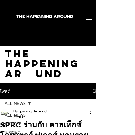
THE HAPENNING AROUND
Stay in the Know With
The
Happening
Ar und
โพสต์
ALL NEWS
Happening Around
ALL NEWS
20 ม.ค.
SPRC ร่วมกับ คาลเท็กซ์
ARTICLE
INSIGHT