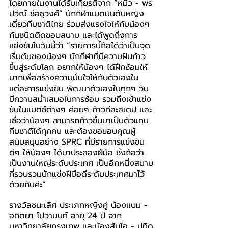
โดยภายในงานได้รับเกียรติจาก 
“
หมิว - พร
ปวีณ์ ช่อชูวงศ์
”
 นักกีฬาแบดมินตันหญิง
เดี่ยวทีมชาติไทย ร่วมส่งแรงใจให้กับน้องๆ 
กันชนิดติดขอบสนาม และได้พูดถึงการ
แข่งขันในวันนี้ว่า “รายการนี้ถือได้ว่าเป็นจุด
เริ่มต้นของน้องๆ นักกีฬาที่มีความฝันก้าว
ขึ้นสู่ระดับโลก อยากให้น้องๆ ได้ฝึกซ้อมให้
มากเพื่อสร้างความมั่นใจให้กับตัวเองใน
แต่ละการแข่งขัน พัฒนาตัวเองในทุกๆ วัน 
มีความสม่ำเสมอในการซ้อม รวมถึงเข้าแข่ง
ขันในแมตช์ต่างๆ ค่อยๆ ก้าวทีละสเตป และ
เชื่อว่าน้องๆ สามารถก้าวขึ้นมาเป็นตัวแทน
ทีมชาติได้ทุกคน และต้องขอขอบคุณผู้
สนับสนุนอย่าง SPRC ที่มีรายการแข่งขัน
ดีๆ ให้น้องๆ ได้มาประลองฝีมือ ซึ่งถือว่า
เป็นงานใหญ่ระดับประเทศ เป็นอีกหนึ่งสนาม
ที่รวบรวมนักแข่งฝีมือดีระดับประเทศมาไว้
ด้วยกันค่ะ”
รางวัลชนะเลิศ ประเภทหญิงคู่ น้องแบม - 
อทิตยา โปวานนท์ อายุ 24 ปี จาก
มหาวิทยาลัยกรุงเทพ และน้องส้มโอ - ปทิด