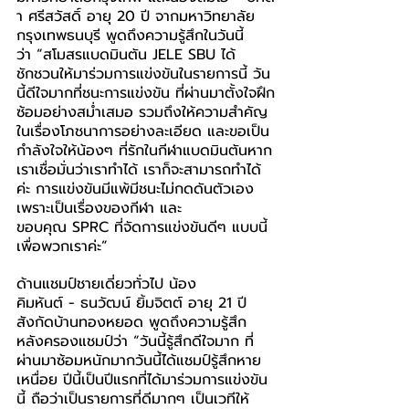
า ศรีสวัสดิ์ อายุ 20 ปี จากมหาวิทยาลัย
กรุงเทพธนบุรี พูดถึงความรู้สึกในวันนี้
ว่า “สโมสรแบดมินตัน JELE SBU ได้
ชักชวนให้มาร่วมการแข่งขันในรายการนี้ วัน
นี้ดีใจมากที่ชนะการแข่งขัน ที่ผ่านมาตั้งใจฝึก
ซ้อมอย่างสม่ำเสมอ รวมถึงให้ความสำคัญ
ในเรื่องโภชนาการอย่างละเอียด และขอเป็น
กำลังใจให้น้องๆ ที่รักในกีฬาแบดมินตันหาก
เราเชื่อมั่นว่าเราทำได้ เราก็จะสามารถทำได้
ค่ะ การแข่งขันมีแพ้มีชนะไม่กดดันตัวเอง
เพราะเป็นเรื่องของกีฬา และ
ขอบคุณ SPRC ที่จัดการแข่งขันดีๆ แบบนี้
เพื่อพวกเราค่ะ”
ด้านแชมป์ชายเดี่ยวทั่วไป น้อง
คิมหันต์ - ธนวัฒน์ ยิ้มจิตต์ อายุ 21 ปี 
สังกัดบ้านทองหยอด พูดถึงความรู้สึก
หลังครองแชมป์ว่า “วันนี้รู้สึกดีใจมาก ที่
ผ่านมาซ้อมหนักมากวันนี้ได้แชมป์รู้สึกหาย
เหนื่อย ปีนี้เป็นปีแรกที่ได้มาร่วมการแข่งขัน
นี้ ถือว่าเป็นรายการที่ดีมากๆ เป็นเวทีให้