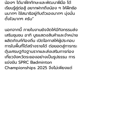
น้องๆ ได้มาฝึกทักษะและพัฒนาฝีมือ ได้
เรียนรู้คู่ต่อสู้ อยากฝากถึงน้อง ๆ ให้ฝึกซ้อ
มมากๆ ใช้สมาธิอยู่กับตัวเองมากๆ มุ่งมั่น
ตั้งใจมากๆ ครับ”
นอกจากนี้ ภายในงานยังจัดให้มีกิจกรรมส่ง
เสริมชุมชน อาทิ บูธแสดงสินค้าและจำหน่าย
ผลิตภัณฑ์ท้องถิ่น เปิดโอกาสให้ผู้ประกอบ
การในพื้นที่ได้สร้างรายได้ ต่อยอดสู่การกระ
ตุ้นเศรษฐกิจฐานรากและส่งเสริมการท่อง
เที่ยวจังหวัดระยองอย่างเป็นรูปธรรม การ
แข่งขัน SPRC Badminton 
Championships 2025 จึงไม่เพียงแต่
เป็นเวทีแสดงความสามารถของนักกีฬา แต่
ยังเป็นอีกหนึ่งพลังร่วมในการพัฒนา
เยาวชน เสริมสร้างสุขภาพ และยกระดับ
คุณภาพชีวิตของชุมชนในระยองอย่าง
ยั่งยืนอีกด้วย
รับชมบรรยากาศการแข่งขันและกิจกรรม
มอบรางวัล SPRC Badminton 