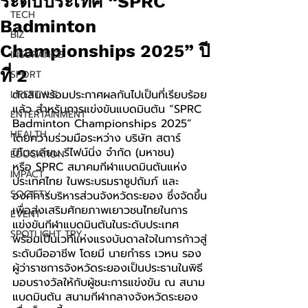
ระดับประเทศ “SPRC
TECH
Badminton
BIZ
Championships 2025” ปี
INSURANCE
ที่ 2
SPORT
ตัดสินพร้อมประกาศผลกันไปเป็นที่เรียบร้อย
LIFESTYLE
แล้ว สำหรับการแข่งขันแบดมินตัน “SPRC 
ENTERTAINMENT
Badminton Championships 2025” 
HEALTH
โดยความร่วมมือระหว่าง บริษัท สตาร์ 
ปิโตรเลียม รีไฟน์นิ่ง จำกัด (มหาชน) 
EDUCATION
หรือ SPRC สมาคมกีฬาแบดมินตันแห่ง
IMPACT
ประเทศไทย ในพระบรมราชูปถัมภ์ และ
SOCIETY
องค์การบริหารส่วนจังหวัดระยอง ซึ่งจัดขึ้น
เพื่อส่งเสริมศักยภาพเยาวชนไทยในการ
EVENT
แข่งขันกีฬาแบดมินตันในระดับประเทศ 
SPOTLIGHT TRY
พร้อมเป็นเวทีแห่งแรงบันดาลใจในการก้าวสู่
ระดับมืออาชีพ โดยมี นายกำธร เวหน รอง
ผู้ว่าราชการจังหวัดระยองเป็นประธานในพิธี
มอบรางวัลให้กับผู้ชนะการแข่งขัน ณ สนาม
แบดมินตัน สนามกีฬากลางจังหวัดระยอง 