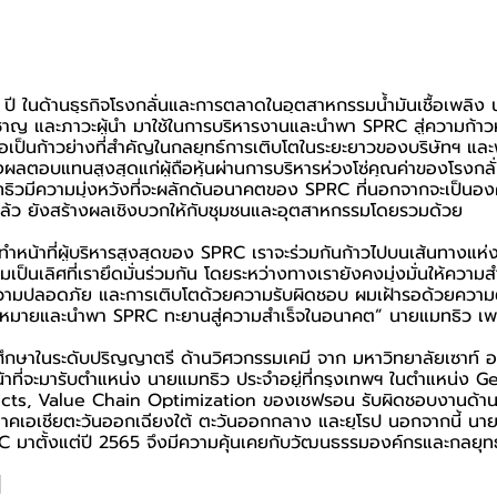
ปี ในด้านธุรกิจโรงกลั่นและการตลาดในอุตสาหกรรมน้ำมันเชื้อเพลิง
ชาญ และภาวะผู้นำ มาใช้ในการบริหารงานและนำพา SPRC สู่ความก้าว
 ถือเป็นก้าวย่างที่สำคัญในกลยุทธ์การเติบโตในระยะยาวของบริษัทฯ แล
ตอบแทนสูงสุดแก่ผู้ถือหุ้นผ่านการบริหารห่วงโซ่คุณค่าของโรงกลั่
ิวมีความมุ่งหวังที่จะผลักดันอนาคตของ SPRC ที่นอกจากจะเป็นองค์
แล้ว ยังสร้างผลเชิงบวกให้กับชุมชนและอุตสาหกรรมโดยรวมด้วย
ะได้ทำหน้าที่ผู้บริหารสูงสุดของ SPRC เราจะร่วมกันก้าวไปบนเส้นทางแห
ามเป็นเลิศที่เรายึดมั่นร่วมกัน โดยระหว่างทางเรายังคงมุ่งมั่นให้ควา
ความปลอดภัย และการเติบโตด้วยความรับผิดชอบ ผมเฝ้ารอด้วยความตื่น
ป้าหมายและนำพา SPRC ทะยานสู่ความสำเร็จในอนาคต” นายแมทธิว เพ
รศึกษาในระดับปริญญาตรี ด้านวิศวกรรมเคมี จาก มหาวิทยาลัยเซาท์ 
้าที่จะมารับตำแหน่ง นายแมทธิว ประจำอยู่ที่กรุงเทพฯ ในตำแหน่ง
cts, Value Chain Optimization ของเชฟรอน รับผิดชอบงานด้าน
คเอเชียตะวันออกเฉียงใต้ ตะวันออกกลาง และยุโรป นอกจากนี้ นาย
มาตั้งแต่ปี 2565 จึงมีความคุ้นเคยกับวัฒนธรรมองค์กรและกลยุทธ์