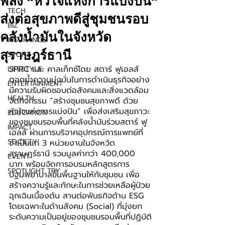
พลัง “หัวใจแห่งการแบ่งปัน”
TECH
ส่งต่อสุขภาพดีสู่ชุมชนรอบ
BIZ
คลังน้ำมันในจังหวัด
INSURANCE
สุราษฎร์ธานี
SPORT
SPRC และ คาลเท็กซ์โดย สตาร์ ฟูเอลส์ 
LIFESTYLE
ตอกย้ำความมุ่งมั่นในการดำเนินธุรกิจอย่าง
ENTERTAINMENT
มีความรับผิดชอบต่อสังคมและสิ่งแวดล้อม 
HEALTH
จัดกิจกรรม “สร้างชุมชนสุขภาพดี ด้วย
หัวใจแห่งการแบ่งปัน” เพื่อส่งเสริมสุขภาวะ
EDUCATION
ของชุมชนรอบพื้นที่คลังน้ำมันร่วมสตาร์ ฟู
IMPACT
เอลส์ ผ่านการบริจาคอุปกรณ์การแพทย์ที่
SOCIETY
จำเป็นแก่ 3 หน่วยงานในจังหวัด
สุราษฎร์ธานี รวมมูลค่ากว่า 400,000 
EVENT
บาท พร้อมจัดการอบรมหลักสูตรการ
SPOTLIGHT TRY
ปฐมพยาบาลขั้นพื้นฐานให้กับชุมชน เพื่อ
สร้างความรู้และทักษะในการช่วยเหลือผู้ป่วย
ฉุกเฉินเบื้องต้น สานต่อพันธกิจด้าน ESG 
โดยเฉพาะในด้านสังคม (Social) ที่มุ่งยก
ระดับความเป็นอยู่ของชุมชนรอบพื้นที่ปฏิบัติ