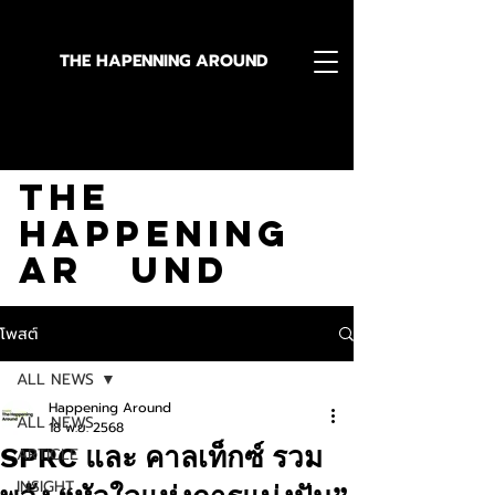
THE HAPENNING AROUND
Stay in the Know With
The
Happening
Ar und
โพสต์
ALL NEWS
Happening Around
ALL NEWS
18 พ.ย. 2568
SPRC และ คาลเท็กซ์ รวม
ARTICLE
INSIGHT