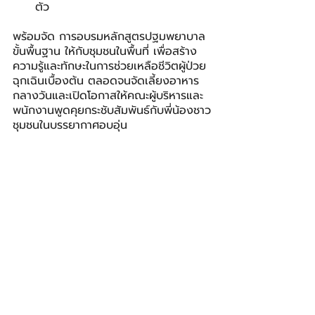
ตัว
พร้อมจัด การอบรมหลักสูตรปฐมพยาบาล
ขั้นพื้นฐาน ให้กับชุมชนในพื้นที่ เพื่อสร้าง
ความรู้และทักษะในการช่วยเหลือชีวิตผู้ป่วย
ฉุกเฉินเบื้องต้น ตลอดจนจัดเลี้ยงอาหาร
กลางวันและเปิดโอกาสให้คณะผู้บริหารและ
พนักงานพูดคุยกระชับสัมพันธ์กับพี่น้องชาว
ชุมชนในบรรยากาศอบอุ่น
“สร้างชุมชนสุขภาพดี ด้วยหัวใจแห่งการ
แบ่งปัน เป็นอีกหนึ่งกิจกรรมเพื่อสังคมที่
สำคัญของบริษัทฯ ที่มุ่งเน้นการมีส่วนร่วม
กับชุมชน และพัฒนาคุณภาพชีวิตของ
ชุมชนให้ดียิ่งขึ้น สะท้อนถึงความตั้งใจใน
การสร้าง “พลังแห่งการแบ่งปัน” ให้เกิดขึ้น
อย่างเป็นรูปธรรม ทั้งในด้านสังคม และการ
กำกับดูแลกิจการที่ดี เพื่อร่วมขับเคลื่อน
สังคมไทยให้เติบโตอย่างแข็งแรงและยั่งยืน
ไปด้วยกัน” นายแมทธิว กล่าวทิ้งท้าย
คาลเท็กซ์
Caltex
SPRC
IMPACT