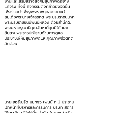
งานและเสริมสร้างสังคมสุขภาพดีอย่าง
แท้จริง ทั้งนี้ กิจกรรมดังกล่าวยังจัดขึ้น
เพื่อร่วมบำเพ็ญพระราชกุศลถวายแด่ 
สมเด็จพระนางเจ้าสิริกิติ์ พระบรมราชินีนาถ 
พระบรมราชชนนีพันปีหลวง ด้วยสำนึกใน
พระมหากรุณาธิคุณอันหาที่สุดมิได้ และ
สืบสานพระราชปณิธานด้านการดูแล
ประชาชนให้มีสุขภาพดีและคุณภาพชีวิตที่ดี
อีกด้วย
นายเฮอร์เบิร์ต แมทธิว เพนน์ ที่ 2 ประธาน
เจ้าหน้าที่บริหารและกรรมการ บริษัท สตาร์ 
ปิโตรเลียม รีไฟน์นิ่ง จำกัด (มหาชน) หรือ 