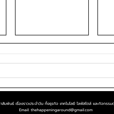
กรมกิจการสตรีและสถาบัน
ไลอ้
ครอบครัว รับมอบสิ่งของ
กำลั
บริจาคจาก ราชาชูรส หนุน
ร่วม
สัมพันธ์ เรื่องราวประจำวัน ทั้งธุรกิจ เทคโนโลยี ไลฟ์สไตล์​ และกิจกรรมต
ภารกิจพัฒนาทักษะอาชีพ ยก
สมดุล
Email:
thehappeningaround@gmail.com