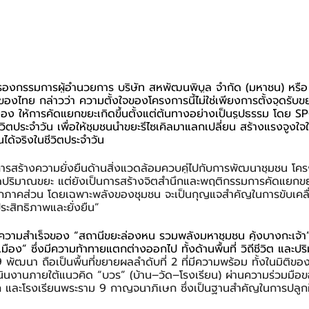
รองกรรมการผู้อำนวยการ บริษัท สหพัฒนพิบูล จำกัด (มหาชน) หรือ 
ำของไทย กล่าวว่า ความตั้งใจของโครงการนี้ไม่ใช่เพียงการตั้งจุดรับ
มือง ให้การคัดแยกขยะเกิดขึ้นตั้งแต่ต้นทางอย่างเป็นรูปธรรม โดย S
ชีวิตประจำวัน เพื่อให้ชุมชนนำขยะรีไซเคิลมาแลกเปลี่ยน สร้างแรงจูงใ
้นได้จริงในชีวิตประจำวัน
รสร้างความยั่งยืนด้านสิ่งแวดล้อมควบคู่ไปกับการพัฒนาชุมชน โคร
ปริมาณขยะ แต่ยังเป็นการสร้างจิตสำนึกและพฤติกรรมการคัดแยกขยะ
ทุกภาคส่วน โดยเฉพาะพลังของชุมชน จะเป็นกุญแจสำคัญในการขับเคลื่
ะสิทธิภาพและยั่งยืน”
ความสำเร็จของ “สถานีขยะล่องหน รวมพลังมหาชุมชน คุ้งบางกะเจ้า”
มือง” ซึ่งมีความท้าทายแตกต่างออกไป ทั้งด้านพื้นที่ วิถีชีวิต และป
พัฒนา ถือเป็นพื้นที่ขยายผลลำดับที่ 2 ที่มีความพร้อม ทั้งในมิติข
ินงานภายใต้แนวคิด “บวร” (บ้าน–วัด–โรงเรียน) ผ่านความร่วมมือข
และโรงเรียนพระราม 9 กาญจนาภิเษก ซึ่งเป็นฐานสำคัญในการปลูก