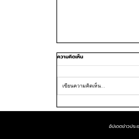
ความคิดเห็น
เขียนความคิดเห็น…
มิสเตอร์ ดี.ไอ.วาย. ฉลอง 10 ปี
จับมือสภากาชาดไทย ลงนาม
MOU 3 ปี เสริมความพร้อม
อัปเดตข่าวประชา
ช่วยเหลือผู้ประสบภัย