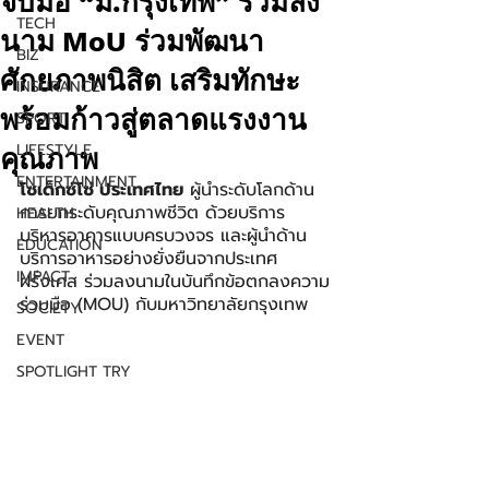
จับมือ “ม.กรุงเทพ” ร่วมลง
TECH
นาม MoU ร่วมพัฒนา
BIZ
ศักยภาพนิสิต เสริมทักษะ
INSURANCE
พร้อมก้าวสู่ตลาดแรงงาน
SPORT
LIFESTYLE
คุณภาพ
ENTERTAINMENT
โซเด็กซ์โซ่ ประเทศไทย
 ผู้นำระดับโลกด้าน
การยกระดับคุณภาพชีวิต ด้วยบริการ
HEALTH
บริหารอาคารแบบครบวงจร และผู้นำด้าน
EDUCATION
บริการอาหารอย่างยั่งยืนจากประเทศ
IMPACT
ฝรั่งเศส ร่วมลงนามในบันทึกข้อตกลงความ
ร่วมมือ (MOU) กับมหาวิทยาลัยกรุงเทพ
SOCIETY
EVENT
SPOTLIGHT TRY