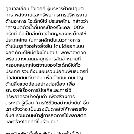
คุณวิลเลี่ยม โวเวลล์ ผู้บริหารฝ่ายปฏิบัติ
การ พลังงานและทรัพยากรการบริหารงาน
ด้านอาหาร 
โซเด็กซ์โซ่ ประเทศไทย กล่าวว่า 
“การเปิดตัวน้ำดื่มกระป๋องรีไซเคิล 100% 
ครั้งนี้ ถือเป็นอีกก้าวสำคัญของโซเด็กซ์โซ่ 
ประเทศไทย ในการผลักดันแนวทางการ
ดำเนินธุรกิจอย่างยั่งยืน โดยได้ออกแบบ
ผลิตภัณฑ์ให้มีดีไซน์ทันสมัย พกพาสะดวก 
พร้อมวางแผนกลยุทธ์การจัดจำหน่ายที่
ครอบคลุมทุกไซต์งานของโซเด็กซ์โซ่ทั่ว
ประเทศ รวมถึงมีแผนร่วมมือกับพันธมิตรที่
มีวิสัยทัศน์เดียวกัน เพื่อดำเนินแคมเปญ
ด้านสิ่งแวดล้อมอย่างต่อเนื่อง เพื่อ
รณรงค์เรื่องการรีไซเคิลและการใช้
ทรัพยากรอย่างคุ้มค่า เพื่อสร้างการ
ตระหนักรู้เรื่อง ‘การใช้ชีวิตอย่างยั่งยืน’ ซึ่ง
เราหวังว่าจะเป็นแรงบันดาลใจให้ภาคธุรกิจ
อื่นๆ ร่วมเดินหน้าสู่การลดการใช้พลาสติก 
และสร้างโลกที่ดีขึ้นร่วมกัน”