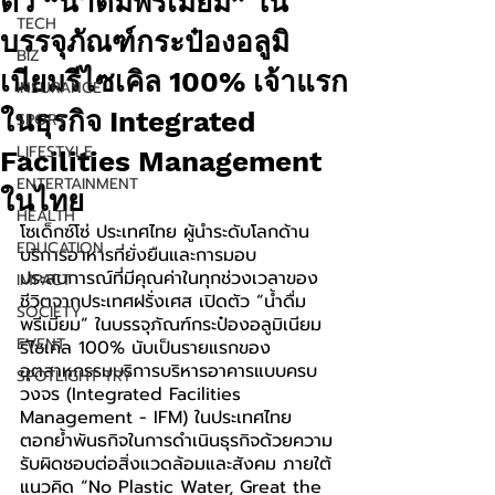
ตัว “น้ำดื่มพรีเมียม” ใน
TECH
บรรจุภัณฑ์กระป๋องอลูมิ
BIZ
เนียมรีไซเคิล 100% เจ้าแรก
INSURANCE
ในธุรกิจ Integrated
SPORT
LIFESTYLE
Facilities Management
ENTERTAINMENT
ในไทย
HEALTH
โซเด็กซ์โซ่ ประเทศไทย ผู้นำระดับโลกด้าน
EDUCATION
บริการอาหารที่ยั่งยืนและการมอบ
ประสบการณ์ที่มีคุณค่าในทุกช่วงเวลาของ
IMPACT
ชีวิตจากประเทศฝรั่งเศส
 เปิดตัว “น้ำดื่ม
SOCIETY
พรีเมียม” ในบรรจุภัณฑ์กระป๋องอลูมิเนียม
EVENT
รีไซเคิล 100% นับเป็นรายแรกของ
อุตสาหกรรมบริการบริหารอาคารแบบครบ
SPOTLIGHT TRY
วงจร (Integrated Facilities 
Management - IFM) ในประเทศไทย 
ตอกย้ำพันธกิจในการดำเนินธุรกิจด้วยความ
รับผิดชอบต่อสิ่งแวดล้อมและสังคม ภายใต้
แนวคิด “No Plastic Water, Great the 