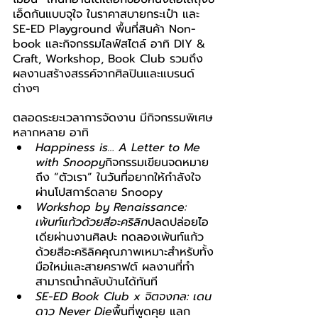
เอ็ดกันแบบจุใจ ในราคาสบายกระเป๋า และ 
SE-ED Playground พื้นที่สินค้า Non-
book และกิจกรรมไลฟ์สไตล์ อาทิ DIY & 
Craft, Workshop, Book Club รวมถึง
ผลงานสร้างสรรค์จากศิลปินและแบรนด์
ต่างๆ
ตลอดระยะเวลาการจัดงาน มีกิจกรรมพิเศษ
หลากหลาย อาทิ
Happiness is… A Letter to Me 
with Snoopy
กิจกรรมเขียนจดหมาย
ถึง “ตัวเรา” ในวันที่อยากให้กำลังใจ 
ผ่านโปสการ์ดลาย Snoopy
Workshop by Renaissance: 
เพ้นท์แก้วด้วยสีอะคริลิก
ปลดปล่อยไอ
เดียผ่านงานศิลปะ ทดลองเพ้นท์แก้ว
ด้วยสีอะคริลิคคุณภาพเหมาะสำหรับทั้ง
มือใหม่และสายคราฟต์ ผลงานที่ทำ 
สามารถนำกลับบ้านได้ทันที
SE-ED Book Club x จิตจงกล: เดน
ดาว Never Die
พื้นที่พูดคุย แลก