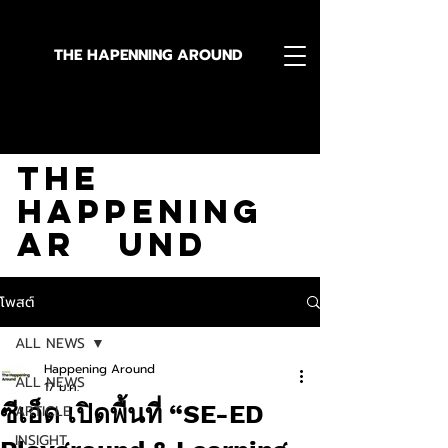
THE HAPENNING AROUND
Stay in the Know With
The
Happening
Ar und
โพสต์
ALL NEWS
Happening Around
ALL NEWS
17 ม.ค.
ซีเอ็ด เปิดพื้นที่ “SE-ED
ARTICLE
INSIGHT