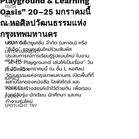
Playground & Learning
TECH
Oasis” 20–25 มกราคมนี้
BIZ
ณ หอศิลปวัฒนธรรมแห่ง
INSURANCE
กรุงเทพมหานคร
SPORT
บริษัท ซีเอ็ดยูเคชั่น จำกัด (มหาชน) หรือ 
LIFESTYLE
“ซีเอ็ด” ชวนคนรุ่นใหม่ร่วมสัมผัส
ENTERTAINMENT
ประสบการณ์การเรียนรู้รูปแบบใหม่ ในงาน 
HEALTH
“SE-ED Playground เล่นให้เป็นเรื่อง” วัน
ที่ 20–25 มกราคมนี้ ณ ชั้น L หอศิลป
EDUCATION
วัฒนธรรมแห่งกรุงเทพมหานคร เปิดพื้นที่ที่
IMPACT
ผสานโลกของหนังสือ ไลฟ์สไตล์ และ
SOCIETY
กิจกรรมสร้างสรรค์เข้าไว้ด้วยกัน เพื่อตอบ
โจทย์วัยรุ่น นักเรียน นักศึกษา และคน
EVENT
ทำงานรุ่นใหม่
SPOTLIGHT TRY