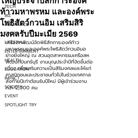
ใหญ่ประจำปีสักการะองค์
TECH
ท้าวมหาพรหม และองค์พระ
BIZ
โพธิสัตว์กวนอิม เสริมสิริ
INSURANCE
มงคลรับปีมะเมีย 2569
SPORT
เครือสหพัฒน์จัดพิธีสักการะองค์ท้าว
LIFESTYLE
มหาพรหมและองค์พระโพธิสัตว์กวนอิมอ
ENTERTAINMENT
ย่างยิ่งใหญ่ ณ สวนอุตสาหกรรมเครือสห
HEALTH
พัฒน์กบินทร์บุรี งานบุญประจำปีที่จัดขึ้นต่อ
เนื่อง เพื่อเสริมความเป็นสิริมงคลและให้แก่
EDUCATION
ศาสนิกชนและประชาชนทั่วไปในช่วงเทศกาล
IMPACT
ส่งท้ายปีเก่าต้อนรับปีใหม่ มีผู้เข้าร่วมงาน
SOCIETY
กว่า 2,000 คน
EVENT
SPOTLIGHT TRY