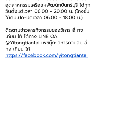
อุตสาหกรรมเครือสหพัฒน์กบินทร์บุรี ได้ทุก
วันตั้งแต่เวลา 06.00 - 20.00 น. (โถงชั้น
ใต้ดินเปิด-ปิดเวลา 06.00 - 18.00 น.)
ติดตามข่าวสารกิจกรรมของวิหาร อี่ ทง 
เทียน ไท้ ได้ทาง LINE OA: 
@Yitongtiantai เฟซบุ๊ก: วิหารกวนอิม อี่ 
ทง เทียน ไท้ 
https://facebook.com/yitongtiantai
อินสตาแกรม: guanyinpavillion และ
เว็บไซต์: 
Yitongtiantai.com
เครือสหพัฒน์
SOCIETY
โพสต์ล่าสุด
ดูทั้งหมด