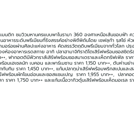
โรแมนติก ชมวิวมหานครแบบพาโนรามา 360 องศาเหนือเส้นขอบฟ้า ควบ
าหารระดับพรีเมียมที่รังสรรค์อย่างพิถีพิถันโดย เชฟลูก้า รุสโซ่ หั
ามอร่อยผ่านศิลปะแห่งอาหาร คัดสรรวัตถุดิบพรีเมียมจากทั่วโลก ปร
ของห้องอาหารเรดสกาย อาทิ ปลาฮามาจิทิราดิโตเสิร์ฟพร้อมซอสซิตร
าท++, ฟากอตตินีฟัวกราส์เสิร์ฟพร้อมซอสมาเดราและเห็ดทรัฟเฟิล ราค
ร้อมเฮเซลนัท เบคอน และพาร์เมซาน ราคา 1,150 บาท++, ตับห่านย่างเ
ิกทับทิม ราคา 1,450 บาท++, แก้มปลาทูน่าเสิร์ฟพร้อมพริกสเปนและ
สิร์ฟพร้อมผักโขมอ่อนและซอสแชมเปญ  ราคา 1,955 บาท++,  ปลาคอด
 ราคา 1,750 บาท++ และแก้มเนื้อวากิวตุ๋นเสิร์ฟพร้อมเห็ดมอเรล 