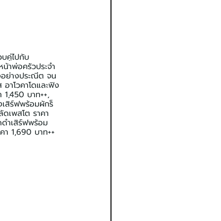
คู่ไปกับ
วหน้าพ่อครัวประจำ
ุงอย่างประณีต จน
ัส อาโวคาโดและฟิง
า 1,450 บาท++, 
สิร์ฟพร้อมผักร็
สลัดเพสโต ราคา 
ดำเสิร์ฟพร้อม
ราคา 1,690 บาท++