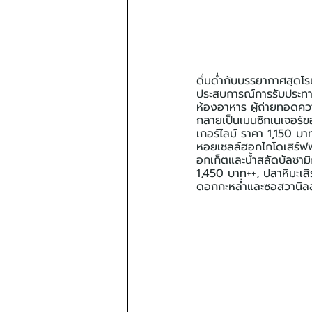
ดื่มด่ำกับบรรยากาศสุด
ประสบการณ์การรับประทานอ
ห้องอาหาร ผู้ถ่ายทอดคว
กลายเป็นเมนูซิกเนเจอร์
เกอร์ไลม์ ราคา 1,150 บ
หอยเชลล์ฮอกไกโดเสิร์ฟพ
อกเก็ตและน้ำสลัดบัลซาม
1,450 บาท++, ปลาหิมะเ
ดอกกะหล่ำและซอสวานิลลา