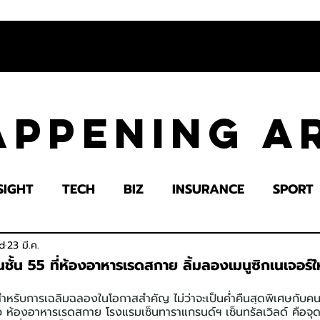
appening 
SIGHT
TECH
BIZ
INSURANCE
SPORT
LTH
EDUCATION
IMPACT
SOCIETY
E
d
23 มี.ค.
บนชั้น 55 ที่ห้องอาหารเรดสกาย ลิ้มลองเมนูซิกเนเจอร์ใ
หรับการเฉลิมฉลองในโอกาสสำคัญ ไม่ว่าจะเป็นค่ำคืนสุดพิเศษกับคนรู
 ห้องอาหารเรดสกาย โรงแรมเซ็นทาราแกรนด์ฯ เซ็นทรัลเวิลด์ คือจุ