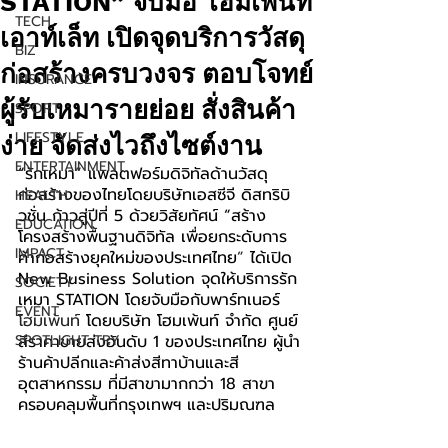
STATION” จับมือ โฮมเพ้นท์
TECH
เอาท์เล็ท เปิดจุดบริการวัสดุ
BIZ
ก่อสร้างครบวงจร ตอบโจทย์
INSURANCE
ผู้รับเหมารายย่อย สั่งสินค้า
SPORT
LIFESTYLE
ง่าย จัดส่งไวถึงไซต์งาน
ENTERTAINMENT
“รักเหมา
”
 แพลตฟอร์มดิจิทัลด้านวัสดุ
ก่อสร้างของไทยโดยบริษัทเอสซีจี ดิสทริบิ
HEALTH
วชั่น ก้าวสู่ปีที่ 5 ด้วยวิสัยทัศน์ “สร้าง
EDUCATION
โครงสร้างพื้นฐานดิจิทัล เพื่อยกระดับการ
IMPACT
ค้าก่อสร้างยุคใหม่ของประเทศไทย
”
 ได้เปิด 
New Business Solution จุดให้บริการรัก
SOCIETY
เหมา STATION โดยจับมือกับพาร์ทเนอร์ 
EVENT
โฮมเพ้นท์ 
โดยบริษัท โฮมเพ้นท์ จำกัด ศูนย์
SPOTLIGHT TRY
สีราคาขายส่งอันดับ 1 ของประเทศไทย ผู้นำ
ร้านค้าปลีกและค้าส่งสีทาบ้านและสี
อุตสาหกรรม ที่มีสาขามากกว่า 18 สาขา 
ครอบคลุมพื้นที่กรุงเทพฯ และปริมณฑล