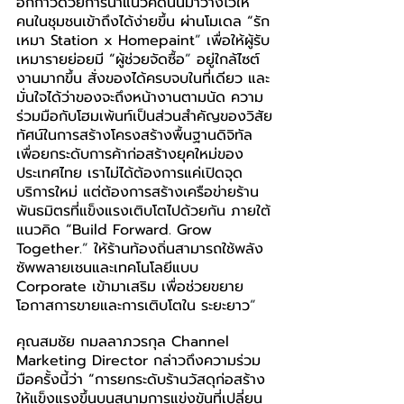
อีกก้าวด้วยการนำแนวคิดนั้นมาวางไว้ให้
คนในชุมชนเข้าถึงได้ง่ายขึ้น ผ่านโมเดล “รัก
เหมา Station x Homepaint
”
 เพื่อให้ผู้รับ
เหมารายย่อยมี “ผู้ช่วยจัดซื้อ
”
 อยู่ใกล้ไซต์
งานมากขึ้น สั่งของได้ครบจบในที่เดียว และ
มั่นใจได้ว่าของจะถึงหน้างานตามนัด ความ
ร่วมมือกับโฮมเพ้นท์เป็นส่วนสำคัญของวิสัย
ทัศน์ในการสร้างโครงสร้างพื้นฐานดิจิทัล
เพื่อยกระดับการค้าก่อสร้างยุคใหม่ของ
ประเทศไทย เราไม่ได้ต้องการแค่เปิดจุด
บริการใหม่ แต่ต้องการสร้างเครือข่ายร้าน
พันธมิตรที่แข็งแรงเติบโตไปด้วยกัน ภายใต้
แนวคิด “Build Forward. Grow 
Together.
”
 ให้ร้านท้องถิ่นสามารถใช้พลัง
ซัพพลายเชนและเทคโนโลยีแบบ 
Corporate เข้ามาเสริม เพื่อช่วยขยาย
โอกาสการขายและการเติบโตใน ระยะยาว
”
คุณสมชัย กมล
ลาภวรกุล Channel 
Marketing Director กล่าวถึงความร่วม
มือครั้งนี้ว่า “การยกระดับร้านวัสดุก่อสร้าง
ให้แข็งแรงขึ้นบนสนามการแข่งขันที่เปลี่ยน