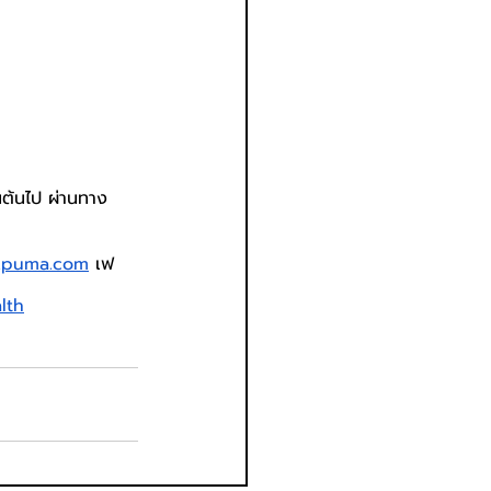
ต้นไป ผ่านทาง 
h.puma.com
 เฟ
lth