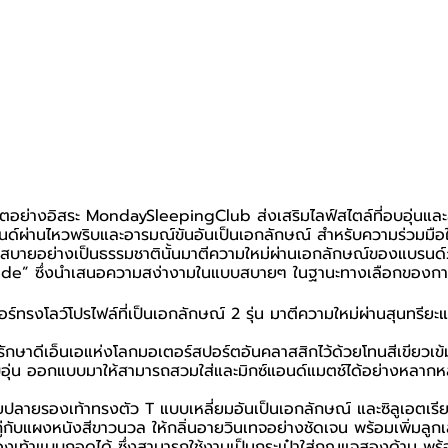
ิตอย่างอิสระ MondaySleepingClub ส่งเสริมไลฟ์สไตล์ที่อบอุ่นแล
ผ่านไหวพริบและอารมณ์ขันอันเป็นเอกลักษณ์ สำหรับความร่วมมือใน
ายอย่างเป็นธรรมชาตินั้นมาตีความใหม่ผ่านเอกลักษณ์ของแบรนด์
tude” ซึ่งนำเสนอความสง่างามในแบบสบายๆ ในฐานะทางเลือกของการใ
์ทรงโลว์โปรไฟล์ที่เป็นเอกลักษณ์ 2 รุ่น มาตีความใหม่ผ่านสุนทรีย
งรักษาดีเอ็นเอแห่งโลกมอเตอร์สปอร์ตอันคลาสสิกไว้ด้วยโทนสีเขียวเข
อุ่น ออกแบบมาให้สามารถสวมใส่และมิกซ์แอนด์แมตช์ได้อย่างหลากห
ยปลายรองเท้าทรงตัว T แบบเหลี่ยมอันเป็นเอกลักษณ์ และซิลูเอตเรี
คู่กับแผงหนังสีขาวนวล ให้กลิ่นอายวินเทจอย่างชัดเจน พร้อมเพิ่มลูกเล่
รองเท้าแบบถอดได้ ซึ่งสามารถใช้งานเป็นกระเป๋าใส่กุญแจสองด้าน พร้