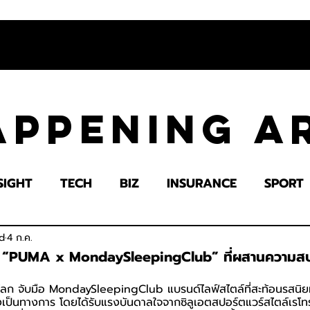
appening 
SIGHT
TECH
BIZ
INSURANCE
SPORT
LTH
EDUCATION
IMPACT
SOCIETY
E
d
4 ก.ค.
ร์ “PUMA x MondaySleepingClub” ที่ผสานความสบ
ลก จับมือ MondaySleepingClub แบรนด์ไลฟ์สไตล์ที่สะท้อนรสนิยม
างเป็นทางการ โดยได้รับแรงบันดาลใจจากซิลูเอตสปอร์ตแวร์สไตล์เรโ