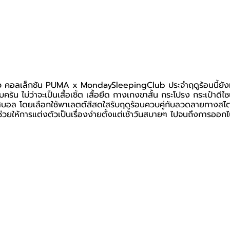
ว คอลเล็กชัน PUMA x MondaySleepingClub ประจำฤดูร้อนนี้ยังม
ครัน ไม่ว่าจะเป็นเสื้อเชิ้ต เสื้อยืด กางเกงขาสั้น กระโปรง กระเป๋าดี
อล โดยเลือกใช้พาเลตต์สีสดใสรับฤดูร้อนควบคู่กับลวดลายทางสไตล์ว
ช่วยให้การแต่งตัวเป็นเรื่องง่ายตั้งแต่เช้าวันสบายๆ ไปจนถึงการออกไ