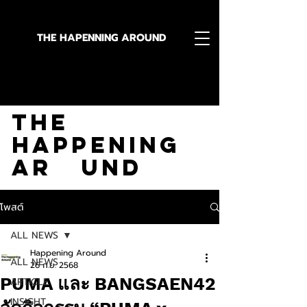
THE HAPENNING AROUND
Stay in the Know With
The
Happening
Ar und
โพสต์
ALL NEWS
Happening Around
ALL NEWS
26 ก.ย. 2568
PUMA และ BANGSAEN42
ARTICLE
INSIGHT