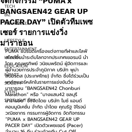
จัดกิจกรรม “PUMA x
TECH
BANGSAEN42 GEAR UP
BIZ
PACER DAY” เปิดตัวทีมเพซ
INSURANCE
เซอร์ รายการแข่งวิ่ง
SPORT
LIFESTYLE
มาราธอน
ENTERTAINMENT
PUMA 
แบรนด์เครื่องแต่งกายกีฬาและไลฟ์
สไตล์ชั้นนำระดับโลกจากประเทศเยอรมนี นำ
HEALTH
โดย คุณพรทิพย์ วนิชนพรัตน์ ผู้จัดการและ
EDUCATION
ผู้อำนวยการประจำภูมิภาค บริษัท พูม่า 
IMPACT
สปอร์ตส (ประเทศไทย) จำกัด ซึ่งได้ร่วมเป็น
พาร์ทเนอร์หลักในรายการแข่งขันวิ่ง
SOCIETY
มาราธอน “BANGSAEN42 Chonburi 
EVENT
Marathon” หรือ “บางแสน42 ชลบุรี 
SPOTLIGHT TRY
มาราธอน” ซึ่งจัดโดย บริษัท ไมซ์ แอนด์ 
คอมมูนิเคชั่น จำกัด นำโดย คุณรัฐ จิโรจน์
วณิชชากร กรรมการผู้จัดการ จัดกิจกรรม 
“
PUMA x BANGSAEN42 GEAR UP 
PACER DAY
”
เปิดตัวเพซเซอร์ (Pacer) 
จำนวน 16 ทีม ร่วมด้วยทีม Cut Off, 